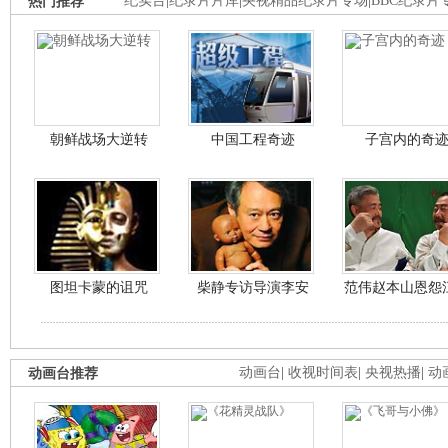
热门推荐
纪实台
|
纪录片片库
|
央视精品纪录片专场
|
BBC纪录片
朝鲜战场大逆转
中国工程奇迹
子宫内的奇
图坦卡蒙的诅咒
柴静专访导演李安
范伟赵本山恩怨
动画台推荐
动画台
|
收视时间表
|
央视热播
|
动