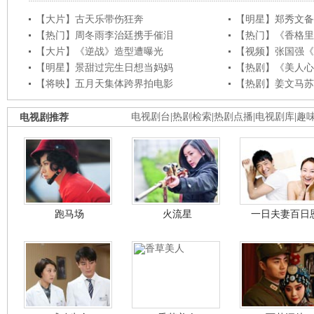
【大片】古天乐带伤狂奔
【明星】郑秀文备
【热门】周冬雨李治廷携手催泪
【热门】《香格里
【大片】《逆战》造型遭曝光
【视频】张国强《
【明星】景甜过完生日想当妈妈
【热剧】《美人心
【将映】五月天集体跨界拍电影
【热剧】姜文马苏
电视剧推荐
电视剧台
|
热剧检索
|
热剧点播
|
电视剧库
|
趣
跑马场
火流星
一日夫妻百日