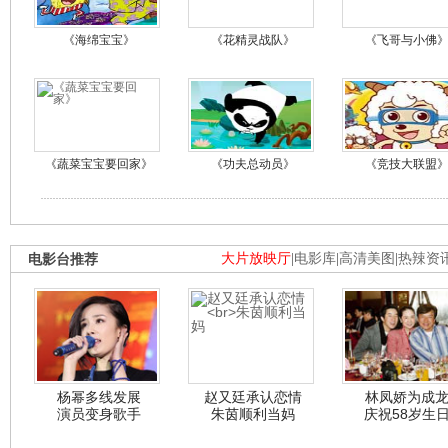
《海绵宝宝》
《花精灵战队》
《飞哥与小佛
《蔬菜宝宝要回家》
《功夫总动员》
《竞技大联盟
电影台推荐
大片放映厅
|
电影库
|
高清美图
|
热辣资
杨幂多线发展
赵又廷承认恋情
林凤娇为成
演员变身歌手
朱茵顺利当妈
庆祝58岁生