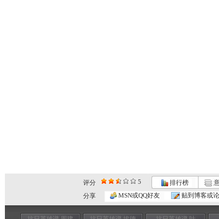
5
评分
排行榜
意
MSN或QQ好友
贴到博客或
分享
抗日英雄谱 周建
抗日英雄谱 埃德
抗日英雄谱 叶