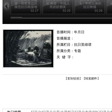
屏：晋察冀边区
加·斯诺：中国人
飞：华侨出身的
模范抗日根据地
民的好朋友
抗日将领
的创建人
01:17
01:25
01:26
首播时间：年月日
首播频道：
所属栏目：
抗日英雄谱
所属分类：专题
关 键 字：
【
复制链接
】【
转发邮件
】