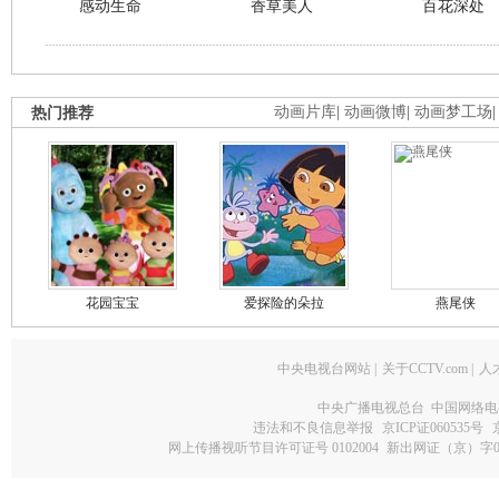
感动生命
香草美人
百花深处
热门推荐
动画片库
|
动画微博
|
动画梦工场
花园宝宝
爱探险的朵拉
燕尾侠
中央电视台网站
|
关于CCTV.com
|
人
中央广播电视总台 中国网络电
违法和不良信息举报
京ICP证060535号
网上传播视听节目许可证号 0102004
新出网证（京）字0