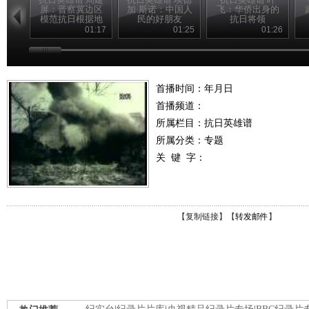
屏：晋察冀边区
加·斯诺：中国人
飞：华侨出身的
模范抗日根据地
民的好朋友
抗日将领
的创建人
01:17
01:25
01:26
首播时间：年月日
首播频道：
所属栏目：
抗日英雄谱
所属分类：专题
关 键 字：
【
复制链接
】【
转发邮件
】