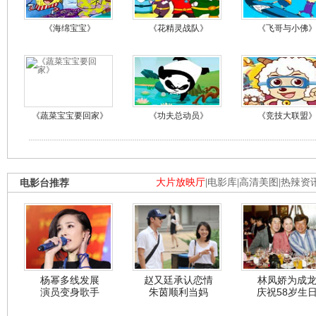
《海绵宝宝》
《花精灵战队》
《飞哥与小佛
《蔬菜宝宝要回家》
《功夫总动员》
《竞技大联盟
电影台推荐
大片放映厅
|
电影库
|
高清美图
|
热辣资
杨幂多线发展
赵又廷承认恋情
林凤娇为成
演员变身歌手
朱茵顺利当妈
庆祝58岁生