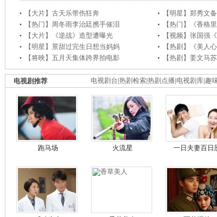
【大片】古天乐带伤狂奔
【明星】郑秀文备
【热门】周冬雨李治廷携手催泪
【热门】《香格里
【大片】《逆战》造型遭曝光
【视频】张国强《
【明星】景甜过完生日想当妈妈
【热剧】《美人心
【将映】五月天集体跨界拍电影
【热剧】姜文马苏
电视剧推荐
电视剧台
|
热剧检索
|
热剧点播
|
电视剧库
|
趣
跑马场
火流星
一日夫妻百日