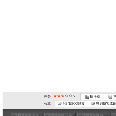
5
评分
排行榜
意
MSN或QQ好友
贴到博客或
分享
抗日英雄谱 周建
抗日英雄谱 埃德
抗日英雄谱 叶