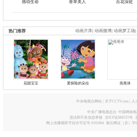
感动生命
香草美人
百花深处
热门推荐
动画片库
|
动画微博
|
动画梦工场
花园宝宝
爱探险的朵拉
燕尾侠
中央电视台网站
|
关于CCTV.com
|
人
中央广播电视总台 中国网络电
违法和不良信息举报
京ICP证060535号
网上传播视听节目许可证号 0102004
新出网证（京）字0