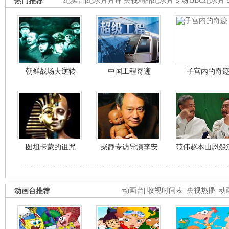
热门推荐
纪实台
|
纪录片片库
|
央视精品纪录片专场
|
BBC纪录片
朝鲜战场大逆转
中国工程奇迹
子宫内的奇
图坦卡蒙的诅咒
柴静专访导演李安
范伟赵本山恩怨
动画台推荐
动画台
|
收视时间表
|
央视热播
|
动