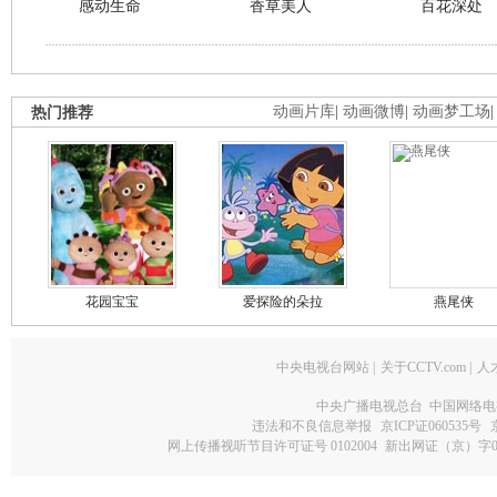
感动生命
香草美人
百花深处
热门推荐
动画片库
|
动画微博
|
动画梦工场
花园宝宝
爱探险的朵拉
燕尾侠
中央电视台网站
|
关于CCTV.com
|
人
中央广播电视总台 中国网络电
违法和不良信息举报
京ICP证060535号
网上传播视听节目许可证号 0102004
新出网证（京）字0