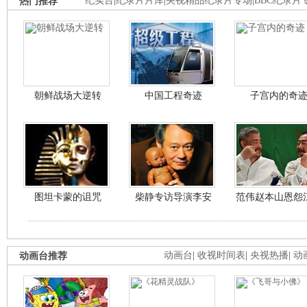
热门推荐
纪实台
|
纪录片片库
|
央视精品纪录片专场
|
BBC纪录片
朝鲜战场大逆转
中国工程奇迹
子宫内的奇
图坦卡蒙的诅咒
柴静专访导演李安
范伟赵本山恩怨
动画台推荐
动画台
|
收视时间表
|
央视热播
|
动