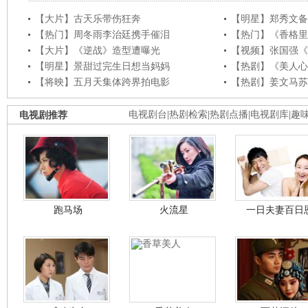
【大片】古天乐带伤狂奔
【明星】郑秀文备
【热门】周冬雨李治廷携手催泪
【热门】《香格里
【大片】《逆战》造型遭曝光
【视频】张国强《
【明星】景甜过完生日想当妈妈
【热剧】《美人心
【将映】五月天集体跨界拍电影
【热剧】姜文马苏
电视剧推荐
电视剧台
|
热剧检索
|
热剧点播
|
电视剧库
|
趣
跑马场
火流星
一日夫妻百日