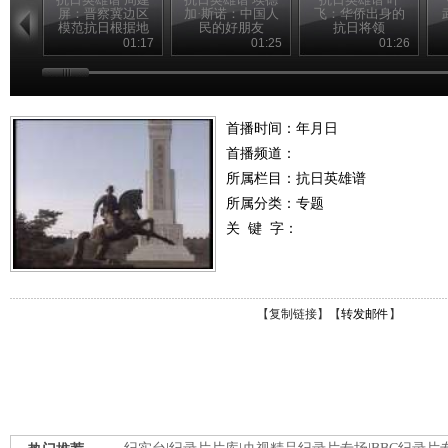
屏：晋察冀边区
加·斯诺：中国人
飞：华侨出身的
模范抗日根据地
民的好朋友
抗日将领
的创建人
01:17
01:25
01:26
首播时间：年月日
首播频道：
所属栏目：
抗日英雄谱
所属分类：专题
关 键 字：
【
复制链接
】【
转发邮件
】