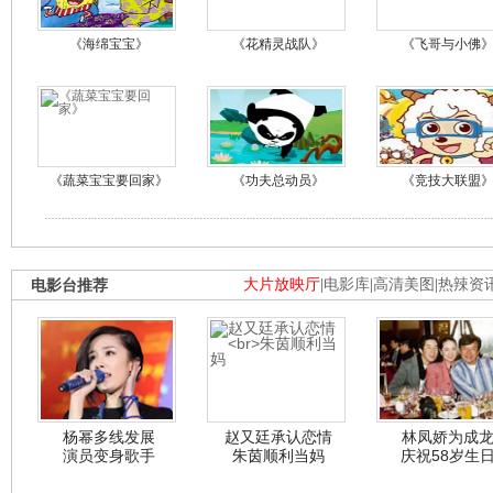
《海绵宝宝》
《花精灵战队》
《飞哥与小佛
《蔬菜宝宝要回家》
《功夫总动员》
《竞技大联盟
电影台推荐
大片放映厅
|
电影库
|
高清美图
|
热辣资
杨幂多线发展
赵又廷承认恋情
林凤娇为成
演员变身歌手
朱茵顺利当妈
庆祝58岁生