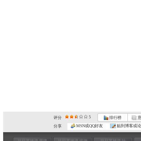
5
评分
排行榜
意
MSN或QQ好友
贴到博客或
分享
抗日英雄谱 周建
抗日英雄谱 埃德
抗日英雄谱 叶