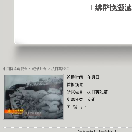
绋嶅悗灏
中国网络电视台
>
纪录片台
>
抗日英雄谱
首播时间：年月日
首播频道：
所属栏目：
抗日英雄谱
所属分类：专题
关 键 字：
【
复制链接
】【
转发邮件
】