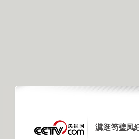
瀵逛笉璧凤