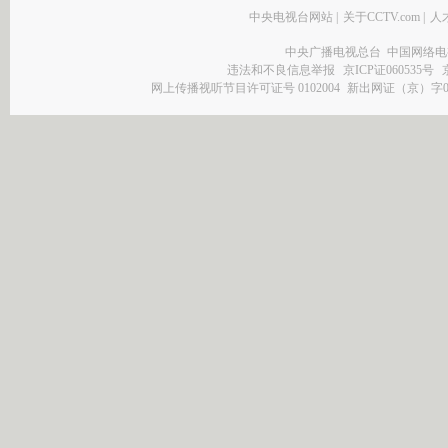
中央电视台网站
|
关于CCTV.com
|
人
中央广播电视总台 中国网络电
违法和不良信息举报
京ICP证060535号
网上传播视听节目许可证号 0102004
新出网证（京）字0