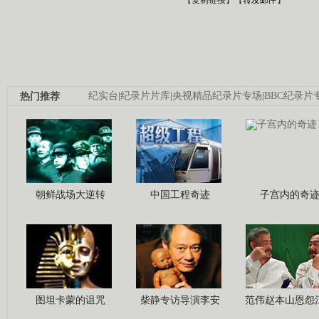
热门推荐
纪实台
|
纪录片片库
|
央视精品纪录片专场
|
BBC纪录片
朝鲜战场大逆转
中国工程奇迹
子宫内的奇
图坦卡蒙的诅咒
柴静专访导演李安
范伟赵本山恩怨