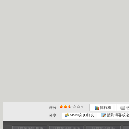
5
评分
排行榜
意
MSN或QQ好友
贴到博客或
分享
抗日英雄谱 周建
抗日英雄谱 埃德
抗日英雄谱 叶