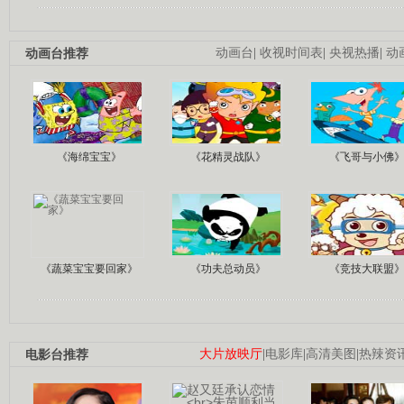
动画台推荐
动画台
|
收视时间表
|
央视热播
|
动
《海绵宝宝》
《花精灵战队》
《飞哥与小佛
《蔬菜宝宝要回家》
《功夫总动员》
《竞技大联盟
电影台推荐
大片放映厅
|
电影库
|
高清美图
|
热辣资