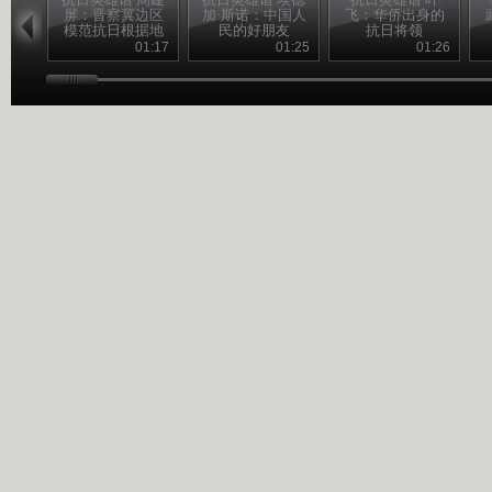
屏：晋察冀边区
加·斯诺：中国人
飞：华侨出身的
模范抗日根据地
民的好朋友
抗日将领
的创建人
01:17
01:25
01:26