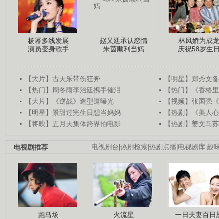
杨幂多线发展
赵又廷承认恋情
林凤娇为成
演员变身歌手
朱茵顺利当妈
庆祝58岁生
【大片】古天乐带伤狂奔
【明星】郑秀文备
【热门】周冬雨李治廷携手催泪
【热门】《香格里
【大片】《逆战》造型遭曝光
【视频】张国强《
【明星】景甜过完生日想当妈妈
【热剧】《美人心
【将映】五月天集体跨界拍电影
【热剧】姜文马苏
电视剧推荐
电视剧台
|
热剧检索
|
热剧点播
|
电视剧库
|
趣
跑马场
火流星
一日夫妻百日