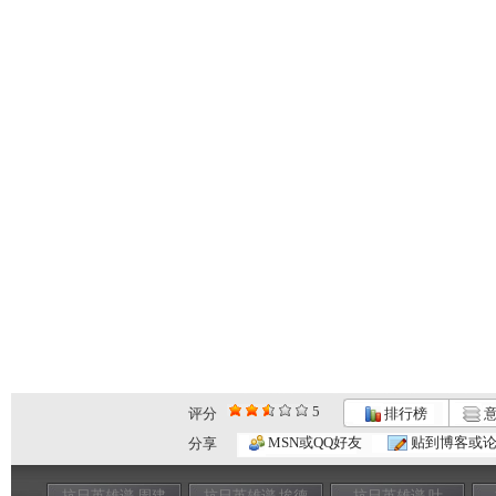
5
评分
排行榜
意
MSN或QQ好友
贴到博客或
分享
抗日英雄谱 周建
抗日英雄谱 埃德
抗日英雄谱 叶