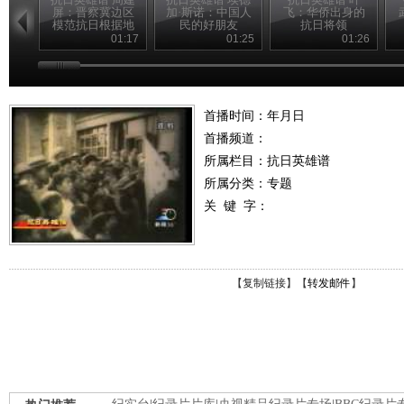
屏：晋察冀边区
加·斯诺：中国人
飞：华侨出身的
模范抗日根据地
民的好朋友
抗日将领
的创建人
01:17
01:25
01:26
首播时间：年月日
首播频道：
所属栏目：
抗日英雄谱
所属分类：专题
关 键 字：
【
复制链接
】【
转发邮件
】