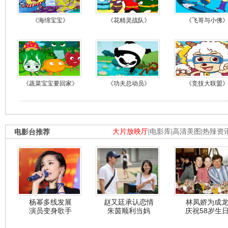
《海绵宝宝》
《花精灵战队》
《飞哥与小佛
《蔬菜宝宝要回家》
《功夫总动员》
《竞技大联盟
电影台推荐
大片放映厅
|
电影库
|
高清美图
|
热辣资
杨幂多线发展
赵又廷承认恋情
林凤娇为成
演员变身歌手
朱茵顺利当妈
庆祝58岁生