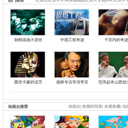
热门推荐
纪实台
|
纪录片片库
|
央视精品纪录片专场
|
BBC纪录片
朝鲜战场大逆转
中国工程奇迹
子宫内的奇
图坦卡蒙的诅咒
柴静专访导演李安
范伟赵本山恩怨
动画台推荐
动画台
|
收视时间表
|
央视热播
|
动