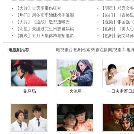
【大片】古天乐带伤狂奔
【明星】郑秀文备
【热门】周冬雨李治廷携手催泪
【热门】《香格里
【大片】《逆战》造型遭曝光
【视频】张国强《
【明星】景甜过完生日想当妈妈
【热剧】《美人心
【将映】五月天集体跨界拍电影
【热剧】姜文马苏
电视剧推荐
电视剧台
|
热剧检索
|
热剧点播
|
电视剧库
|
趣
跑马场
火流星
一日夫妻百日