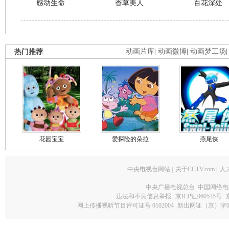
感动生命
香草美人
百花深处
热门推荐
动画片库
|
动画微博
|
动画梦工场
花园宝宝
爱探险的朵拉
燕尾侠
中央电视台网站
|
关于CCTV.com
|
人
中央广播电视总台 中国网络电
违法和不良信息举报
京ICP证060535号
网上传播视听节目许可证号 0102004
新出网证（京）字0