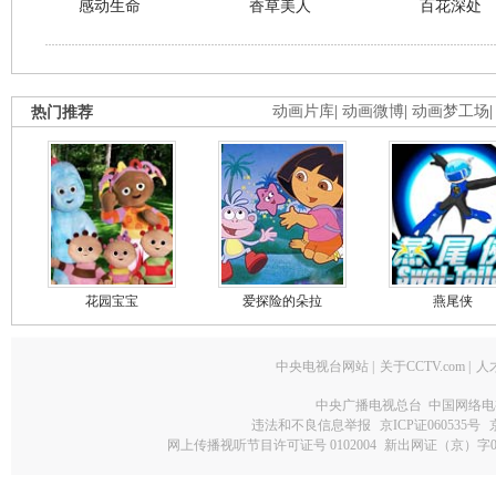
感动生命
香草美人
百花深处
热门推荐
动画片库
|
动画微博
|
动画梦工场
花园宝宝
爱探险的朵拉
燕尾侠
中央电视台网站
|
关于CCTV.com
|
人
中央广播电视总台 中国网络电
违法和不良信息举报
京ICP证060535号
网上传播视听节目许可证号 0102004
新出网证（京）字0