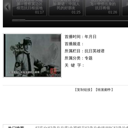
屏：晋察冀边区
加·斯诺：中国人
飞：华侨出身的
模范抗日根据地
民的好朋友
抗日将领
的创建人
01:17
01:25
01:26
首播时间：年月日
首播频道：
所属栏目：
抗日英雄谱
所属分类：专题
关 键 字：
【
复制链接
】【
转发邮件
】