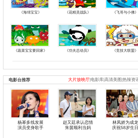
《海绵宝宝》
《花精灵战队》
《飞哥与小佛
《蔬菜宝宝要回家》
《功夫总动员》
《竞技大联盟
电影台推荐
大片放映厅
|
电影库
|
高清美图
|
热辣资
杨幂多线发展
赵又廷承认恋情
林凤娇为成
演员变身歌手
朱茵顺利当妈
庆祝58岁生