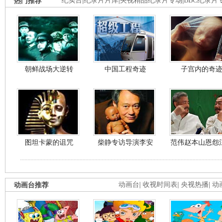
热门推荐
纪实台
|
纪录片片库
|
央视精品纪录片专场
|
BBC纪录片
朝鲜战场大逆转
中国工程奇迹
子宫内的奇
图坦卡蒙的诅咒
柴静专访导演李安
范伟赵本山恩怨
动画台推荐
动画台
|
收视时间表
|
央视热播
|
动