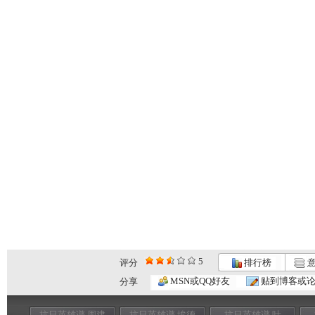
5
评分
排行榜
意
MSN或QQ好友
贴到博客或
分享
抗日英雄谱 周建
抗日英雄谱 埃德
抗日英雄谱 叶