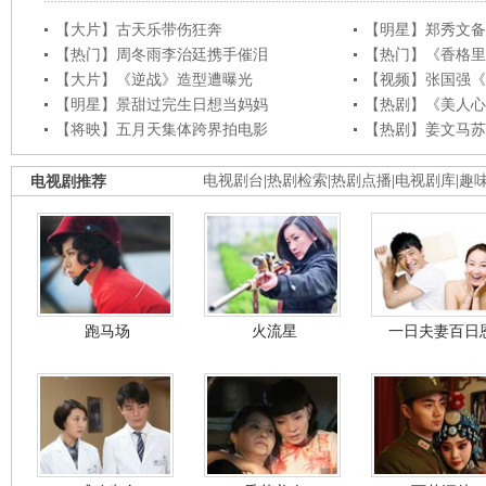
【大片】古天乐带伤狂奔
【明星】郑秀文备
【热门】周冬雨李治廷携手催泪
【热门】《香格里
【大片】《逆战》造型遭曝光
【视频】张国强《
【明星】景甜过完生日想当妈妈
【热剧】《美人心
【将映】五月天集体跨界拍电影
【热剧】姜文马苏
电视剧推荐
电视剧台
|
热剧检索
|
热剧点播
|
电视剧库
|
趣
跑马场
火流星
一日夫妻百日