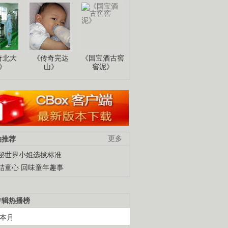
奇北大
《传奇完达
《国宝酒古窖
》
山》
窖泥》
柚推荐
更多
秘世界小姐选拔标准
结童心 回味童年趣事
专辑热播榜
本月