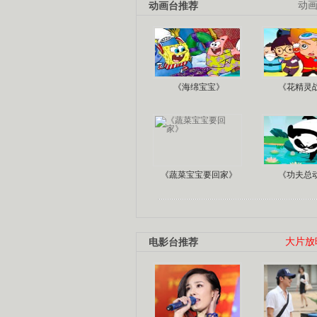
动画台推荐
动
《海绵宝宝》
《花精灵
《蔬菜宝宝要回家》
《功夫总
电影台推荐
大片放