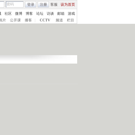
登录
注册
客服
设为首页
城
社区
微博
博客
论坛
访谈
邮箱
游戏
画片
公开课
播客
|
CCTV
频道
栏目