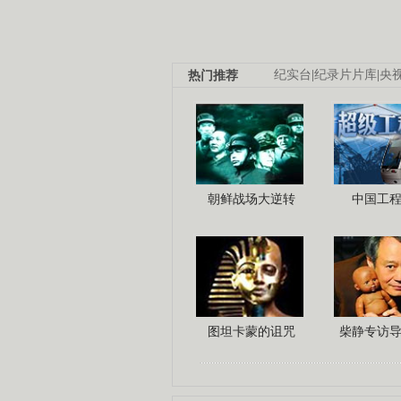
热门推荐
纪实台
|
纪录片片库
|
央
朝鲜战场大逆转
中国工
图坦卡蒙的诅咒
柴静专访