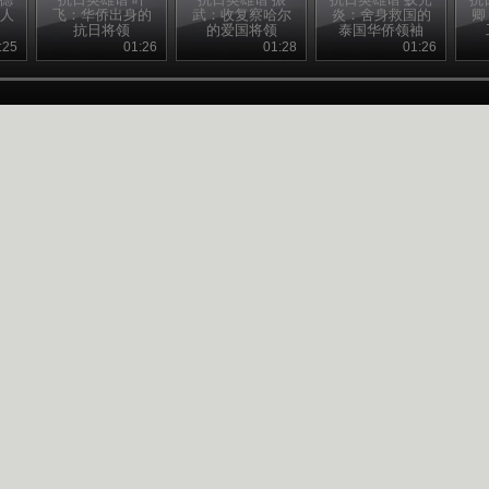
国人
飞：华侨出身的
武：收复察哈尔
炎：舍身救国的
卿
抗日将领
的爱国将领
泰国华侨领袖
:25
01:26
01:28
01:26