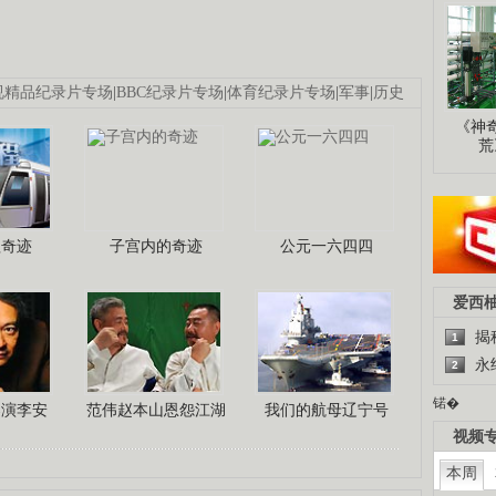
视精品纪录片专场
|
BBC纪录片专场
|
体育纪录片专场
|
军事
|
历史
《神
荒
程奇迹
子宫内的奇迹
公元一六四四
爱西
揭
1
永
2
锘�
导演李安
范伟赵本山恩怨江湖
我们的航母辽宁号
视频
本周