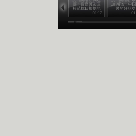
屏：晋察冀边区
加·斯诺：中
模范抗日根据地
民的好朋友
的创建人
01:17
01