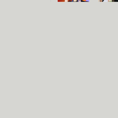
杨幂多线发展
赵又廷承
演员变身歌手
朱茵顺
【大片】古天乐带伤狂奔
【热门】周冬雨李治廷携手催泪
【大片】《逆战》造型遭曝光
【明星】景甜过完生日想当妈妈
【将映】五月天集体跨界拍电影
电视剧推荐
电视剧台
|
热
跑马场
火流