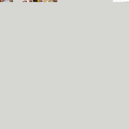
文体明
认恋情
林凤娇为成龙
大胆为舒淇说话
庆典
利当妈
庆祝58岁生日
余文乐义气相挺
纪录
【明星】郑秀文备嫁衣等求婚
【热门】《香格里拉》全集在线看
【视频】张国强《王海涛今年41》
【热剧】《美人心计》在线观看
【热剧】姜文马苏《女人如花》全集
B
剧检索
|
热剧点播
|
电视剧库
|
趣味策划
|
CCTV-8官网
|
影视同期声
锘�
星
一日夫妻百日恩
雪狼谷