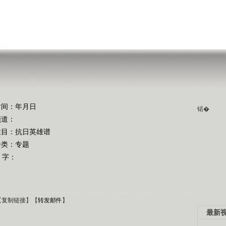
时间：年月日
锘�
频道：
栏目：
抗日英雄谱
分类：专题
 字：
【
复制链接
】【
转发邮件
】
最新