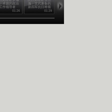
：卓越的政治
逸：文武兼备的
申科：为中国抗
夫：浩气弥
工作领导者
新四军抗日将领
战而牺牲的苏联
勇士
01:26
01:29
01:23
01