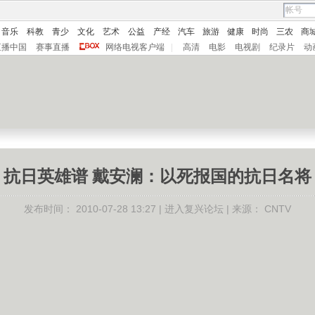
音乐
科教
青少
文化
艺术
公益
产经
汽车
旅游
健康
时尚
三农
商
直播中国
赛事直播
网络电视客户端
|
高清
电影
电视剧
纪录片
动
抗日英雄谱 戴安澜：以死报国的抗日名将
发布时间：
2010-07-28 13:27 |
进入复兴论坛
| 来源：
CNTV