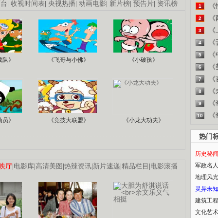
画台
|
收视时间表
|
央视热播
|
动画电影
|
新片榜
|
预告片
|
资讯榜
《
1
《
2
《
3
《
4
《
5
战队》
《飞哥与小佛》
《小破孩》
《
6
《
7
《
8
《
9
《
10
动员》
《竞技大联盟》
《小龙大功夫》
热门
历史秘
军政名
映厅
|
电影库
|
高清美图
|
热辣资讯
|
新片速递
|
精品栏目
|
电影滚播
地理风
灵异未
建筑工
文化艺