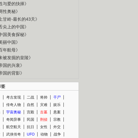
性与爱的抉择》
两性奥秘》
上甘岭-最长的43天》
舌尖上的中国》
中国美食探秘》
美丽中国》
百年航母》
未被发掘的皇陵》
帝国的兴衰》
帝国的背影》
标签
闻
考古发现
二战
将帅
干尸
人
传奇人物
自然
灾难
娱乐
光
宇宙奥秘
宫殿
古墓
悬案
知
奇闻异事
民国
刑侦
宗教
程
航空航天
抗日
女性
外交
术
武侠传奇
UFO
动物
战争