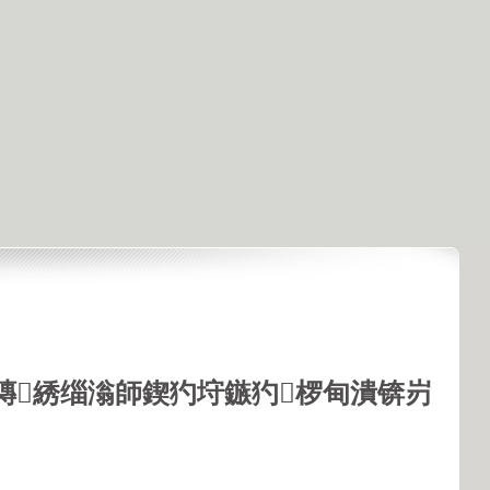
鏄綉缁滃師鍥犳垨鏃犳椤甸潰锛岃