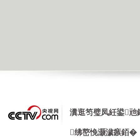
瀵逛笉璧凤紝鍙兘
绋嶅悗灏濊瘯銆�