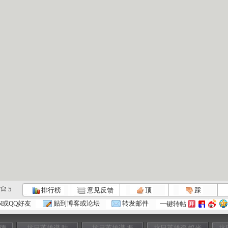
5
排行榜
意见反馈
顶
踩
N或QQ好友
贴到博客或论坛
转发邮件
一键转帖
埃德
抗日英雄谱 叶
抗日英雄谱 振
抗日英雄谱 蚁光
抗