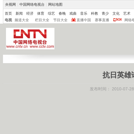
央视网
|
中国网络电视台
|
网站地图
首页
新闻
经济
体育
综艺
春晚
戏曲
音乐
科教
青少
文化
艺术
电视
频道大全
栏目大全
节目大全
直播中国
赛事直播
网络
抗日英雄
发布时间：
2010-07-28