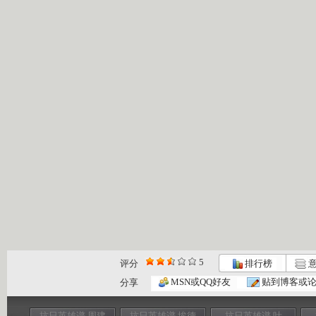
5
评分
排行榜
意
MSN或QQ好友
贴到博客或
分享
抗日英雄谱 周建
抗日英雄谱 埃德
抗日英雄谱 叶