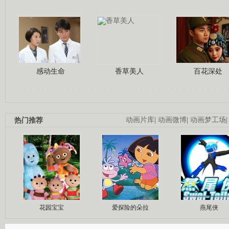
感动生命
香草美人
百花深处
热门推荐
动画片库
|
动画微博
|
动画梦工场
花园宝宝
爱探险的朵拉
燕尾侠