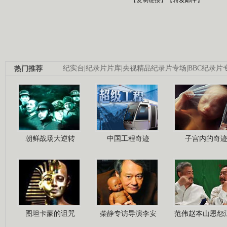
热门推荐
纪实台
|
纪录片片库
|
央视精品纪录片专场
|
BBC纪录片
朝鲜战场大逆转
中国工程奇迹
子宫内的奇
图坦卡蒙的诅咒
柴静专访导演李安
范伟赵本山恩怨