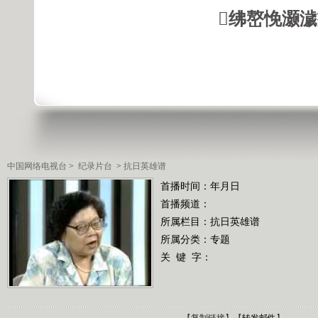
绋嶅悗灏
中国网络电视台
>
纪录片台
>
抗日英雄谱
首播时间：年月日
首播频道：
所属栏目：
抗日英雄谱
所属分类：专题
关 键 字：
【
复制链接
】【
转发邮件
】