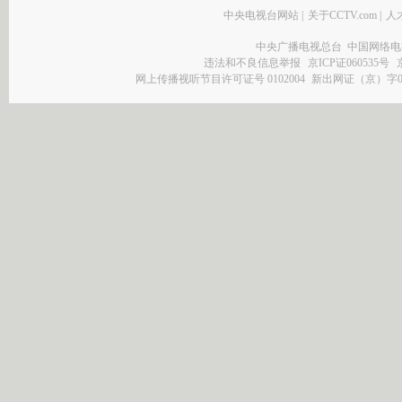
中央电视台网站
|
关于CCTV.com
|
人
中央广播电视总台 中国网络电
违法和不良信息举报
京ICP证060535号
网上传播视听节目许可证号 0102004
新出网证（京）字0