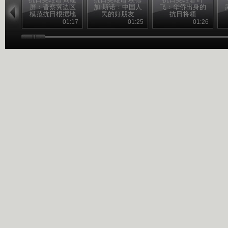
屏：晋察冀边区
加·斯诺：中国人
飞：华侨出身的
模范抗日根据地
民的好朋友
抗日将领
的创建人
01:17
01:25
01:26