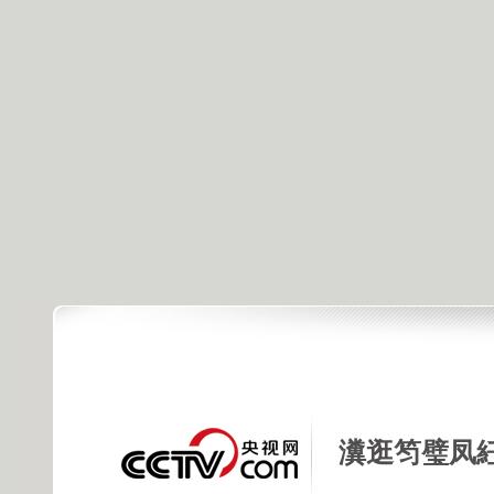
瀵逛笉璧凤