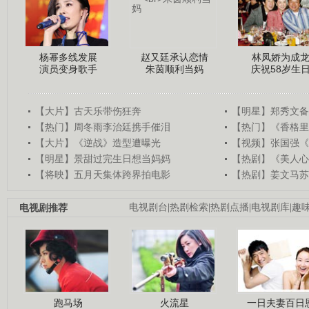
杨幂多线发展
赵又廷承认恋情
林凤娇为成
演员变身歌手
朱茵顺利当妈
庆祝58岁生
【大片】古天乐带伤狂奔
【明星】郑秀文备
【热门】周冬雨李治廷携手催泪
【热门】《香格里
【大片】《逆战》造型遭曝光
【视频】张国强《
【明星】景甜过完生日想当妈妈
【热剧】《美人心
【将映】五月天集体跨界拍电影
【热剧】姜文马苏
电视剧推荐
电视剧台
|
热剧检索
|
热剧点播
|
电视剧库
|
趣
跑马场
火流星
一日夫妻百日