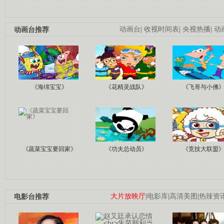
动画台推荐
动画台
|
收视时间表
|
央视热播
|
动
《海绵宝宝》
《花精灵战队》
《飞哥与小佛
《蔬菜宝宝要回家》
《功夫总动员》
《竞技大联盟
电影台推荐
大片放映厅
|
电影库
|
高清美图
|
热辣资