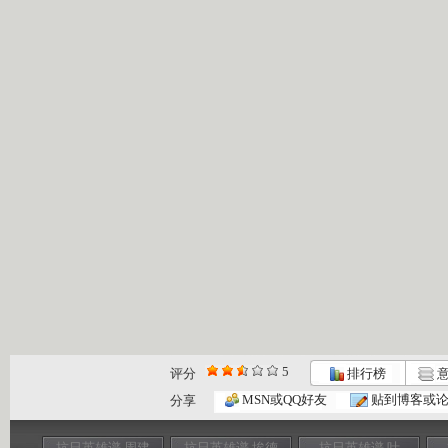
5
评分
排行榜
意
MSN或QQ好友
贴到博客或
分享
抗日英雄谱 周建
抗日英雄谱 埃德
抗日英雄谱 叶