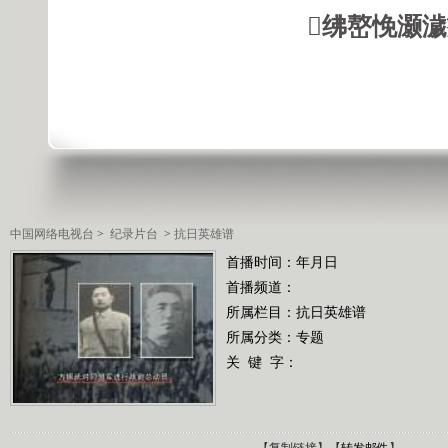
绋嶅悗灏
中国网络电视台
>
纪录片台
>
抗日英雄谱
首播时间：年月日
首播频道：
所属栏目：
抗日英雄谱
所属分类：专题
关 键 字：
【
复制链接
】【
转发邮件
】