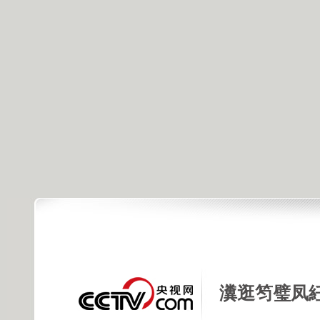
瀵逛笉璧凤