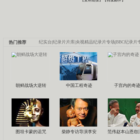
热门推荐
纪实台
|
纪录片片库
|
央视精品纪录片专场
|
BBC纪录片
朝鲜战场大逆转
中国工程奇迹
子宫内的奇
图坦卡蒙的诅咒
柴静专访导演李安
范伟赵本山恩怨