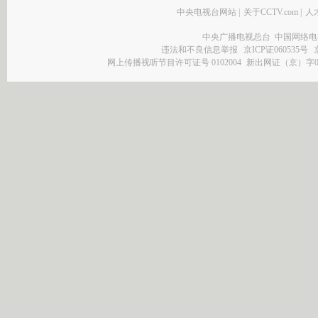
中央电视台网站
|
关于CCTV.com
|
人
中央广播电视总台 中国网络电
违法和不良信息举报
京ICP证060535号
网上传播视听节目许可证号 0102004
新出网证（京）字0