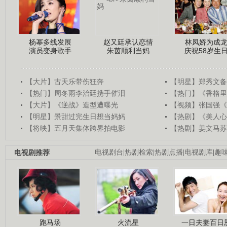
杨幂多线发展
赵又廷承认恋情
林凤娇为成
演员变身歌手
朱茵顺利当妈
庆祝58岁生
【大片】古天乐带伤狂奔
【明星】郑秀文备
【热门】周冬雨李治廷携手催泪
【热门】《香格里
【大片】《逆战》造型遭曝光
【视频】张国强《
【明星】景甜过完生日想当妈妈
【热剧】《美人心
【将映】五月天集体跨界拍电影
【热剧】姜文马苏
电视剧推荐
电视剧台
|
热剧检索
|
热剧点播
|
电视剧库
|
趣
跑马场
火流星
一日夫妻百日