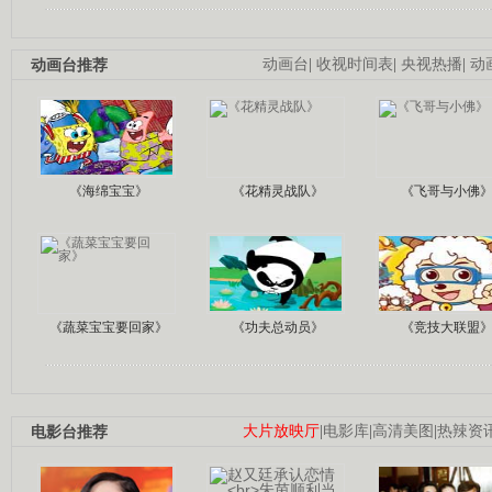
动画台推荐
动画台
|
收视时间表
|
央视热播
|
动
《海绵宝宝》
《花精灵战队》
《飞哥与小佛
《蔬菜宝宝要回家》
《功夫总动员》
《竞技大联盟
电影台推荐
大片放映厅
|
电影库
|
高清美图
|
热辣资