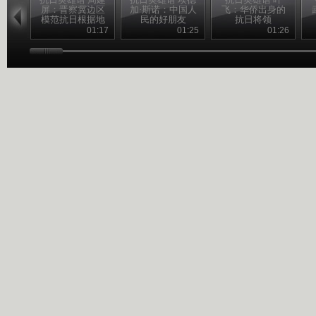
屏：晋察冀边区
加·斯诺：中国人
飞：华侨出身的
模范抗日根据地
民的好朋友
抗日将领
的创建人
01:17
01:25
01:26