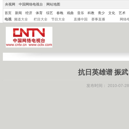
央视网
|
中国网络电视台
|
网站地图
首页
新闻
经济
体育
综艺
春晚
戏曲
音乐
科教
青少
文化
艺术
电视
频道大全
栏目大全
节目大全
直播中国
赛事直播
网络
抗日英雄谱 振
发布时间：
2010-07-28