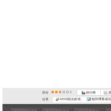
5
评分
排行榜
意
MSN或QQ好友
贴到博客或
分享
抗日英雄谱 周建
抗日英雄谱 埃德
抗日英雄谱 叶