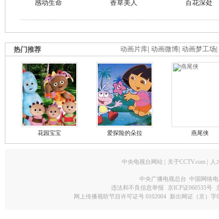
感动生命
香草美人
百花深处
热门推荐
动画片库
|
动画微博
|
动画梦工场
花园宝宝
爱探险的朵拉
燕尾侠
中央电视台网站
|
关于CCTV.com
|
人
中央广播电视总台 中国网络电
违法和不良信息举报
京ICP证060535号
网上传播视听节目许可证号 0102004
新出网证（京）字0