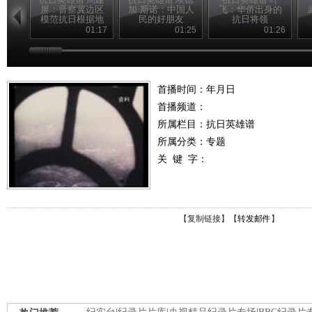
屏：晋察冀边区
加·斯诺：中国人
飞：华侨出身的
模范抗日根据地
民的好朋友
抗日将领
的创建人
01:17
01:25
01:26
首播时间：年月日
首播频道：
所属栏目：
抗日英雄谱
所属分类：专题
关 键 字：
【
复制链接
】【
转发邮件
】