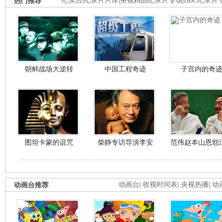
热门推荐
纪实台
|
纪录片片库
|
央视精品纪录片专场
|
BBC纪录片
朝鲜战场大逆转
中国工程奇迹
子宫内的奇
图坦卡蒙的诅咒
柴静专访导演李安
范伟赵本山恩怨
动画台推荐
动画台
|
收视时间表
|
央视热播
|
动