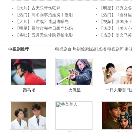
【大片】古天乐带伤狂奔
【明星】郑秀文备
【热门】周冬雨李治廷携手催泪
【热门】《香格里
【大片】《逆战》造型遭曝光
【视频】张国强《
【明星】景甜过完生日想当妈妈
【热剧】《美人心
【将映】五月天集体跨界拍电影
【热剧】姜文马苏
电视剧推荐
电视剧台
|
热剧检索
|
热剧点播
|
电视剧库
|
趣
跑马场
火流星
一日夫妻百日