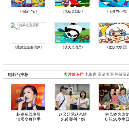
《海绵宝宝》
《花精灵战队》
《飞哥与小佛
《蔬菜宝宝要回家》
《功夫总动员》
《竞技大联盟
电影台推荐
大片放映厅
|
电影库
|
高清美图
|
热辣资
杨幂多线发展
赵又廷承认恋情
林凤娇为成
演员变身歌手
朱茵顺利当妈
庆祝58岁生