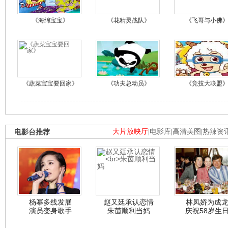
《海绵宝宝》
《花精灵战队》
《飞哥与小佛
《蔬菜宝宝要回家》
《功夫总动员》
《竞技大联盟
电影台推荐
大片放映厅
|
电影库
|
高清美图
|
热辣资
杨幂多线发展
赵又廷承认恋情
林凤娇为成
演员变身歌手
朱茵顺利当妈
庆祝58岁生