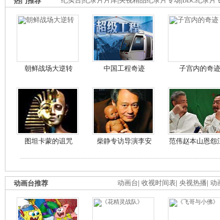
热门推荐
纪实台
|
纪录片片库
|
央视精品纪录片专场
|
BBC纪录片
朝鲜战场大逆转
中国工程奇迹
子宫内的奇
图坦卡蒙的诅咒
柴静专访导演李安
范伟赵本山恩怨
动画台推荐
动画台
|
收视时间表
|
央视热播
|
动