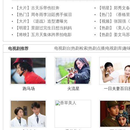
【大片】古天乐带伤狂奔
【明星】郑秀文备
【热门】周冬雨李治廷携手催泪
【热门】《香格里
【大片】《逆战》造型遭曝光
【视频】张国强《
【明星】景甜过完生日想当妈妈
【热剧】《美人心
【将映】五月天集体跨界拍电影
【热剧】姜文马苏
电视剧推荐
电视剧台
|
热剧检索
|
热剧点播
|
电视剧库
|
趣
跑马场
火流星
一日夫妻百日