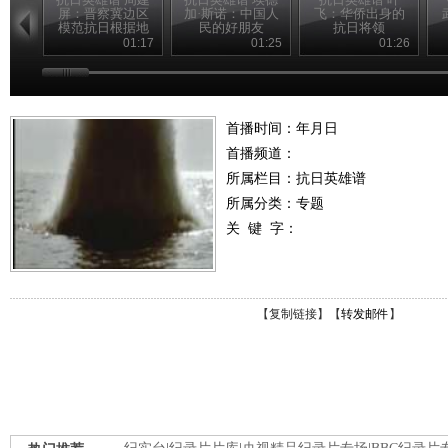
屏：晋察冀边区
加·斯诺：中国人
飞：华侨出身的
模范抗日根据地
民的好朋友
抗日将领
的创建人
01:17
01:25
01:26
首播时间：年月日
首播频道：
所属栏目：
抗日英雄谱
所属分类：专题
关 键 字：
【
复制链接
】【
转发邮件
】