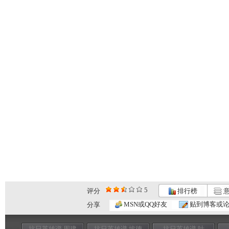
5
评分
排行榜
意
MSN或QQ好友
贴到博客或
分享
抗日英雄谱 周建
抗日英雄谱 埃德
抗日英雄谱 叶