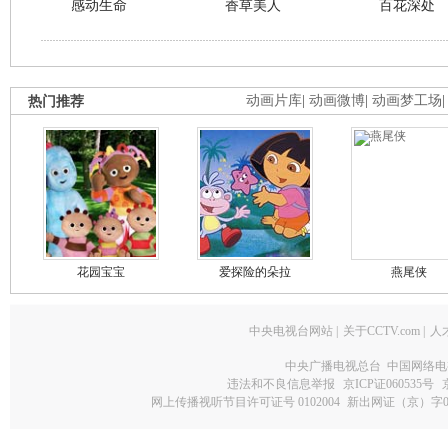
感动生命
香草美人
百花深处
热门推荐
动画片库
|
动画微博
|
动画梦工场
花园宝宝
爱探险的朵拉
燕尾侠
中央电视台网站
|
关于CCTV.com
|
人
中央广播电视总台 中国网络电
违法和不良信息举报
京ICP证060535号
网上传播视听节目许可证号 0102004
新出网证（京）字0