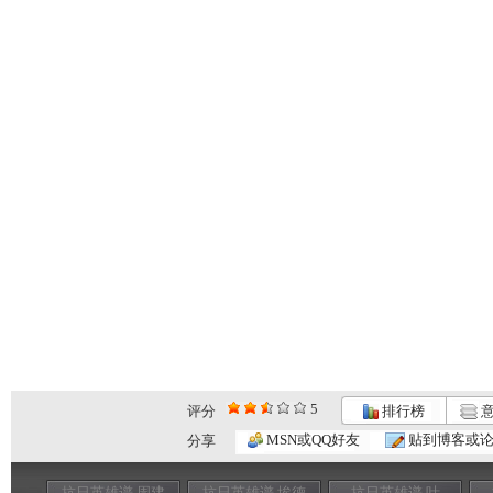
5
评分
排行榜
意
MSN或QQ好友
贴到博客或
分享
抗日英雄谱 周建
抗日英雄谱 埃德
抗日英雄谱 叶