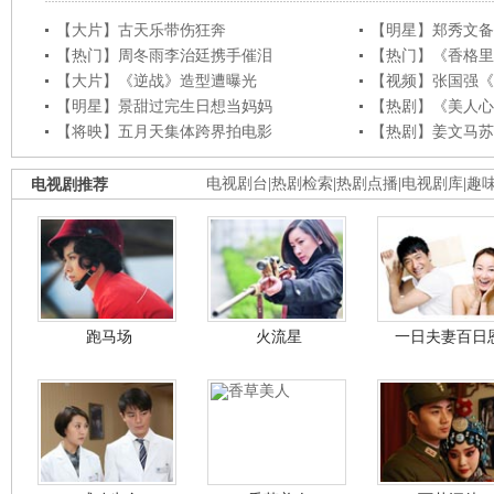
【大片】古天乐带伤狂奔
【明星】郑秀文备
【热门】周冬雨李治廷携手催泪
【热门】《香格里
【大片】《逆战》造型遭曝光
【视频】张国强《
【明星】景甜过完生日想当妈妈
【热剧】《美人心
【将映】五月天集体跨界拍电影
【热剧】姜文马苏
电视剧推荐
电视剧台
|
热剧检索
|
热剧点播
|
电视剧库
|
趣
跑马场
火流星
一日夫妻百日