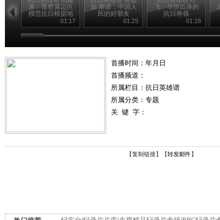
屏：晋察冀边区
加·斯诺：中国人
飞：华侨出身的
模范抗日根据地
民的好朋友
抗日将领
的创建人
01:17
01:25
01:26
首播时间：年月日
首播频道：
所属栏目：
抗日英雄谱
所属分类：专题
关 键 字：
【
复制链接
】【
转发邮件
】