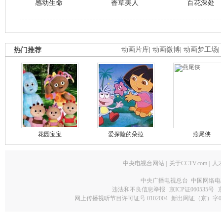
感动生命
香草美人
百花深处
热门推荐
动画片库
|
动画微博
|
动画梦工场
花园宝宝
爱探险的朵拉
燕尾侠
中央电视台网站
|
关于CCTV.com
|
人
中央广播电视总台 中国网络电
违法和不良信息举报
京ICP证060535号
网上传播视听节目许可证号 0102004
新出网证（京）字0