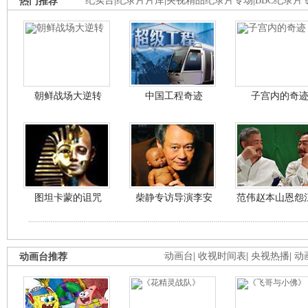
热门推荐
纪实台
|
纪录片片库
|
央视精品纪录片专场
|
BBC纪录片
朝鲜战场大逆转
中国工程奇迹
子宫内的奇
图坦卡蒙的诅咒
柴静专访导演李安
范伟赵本山恩怨
动画台推荐
动画台
|
收视时间表
|
央视热播
|
动