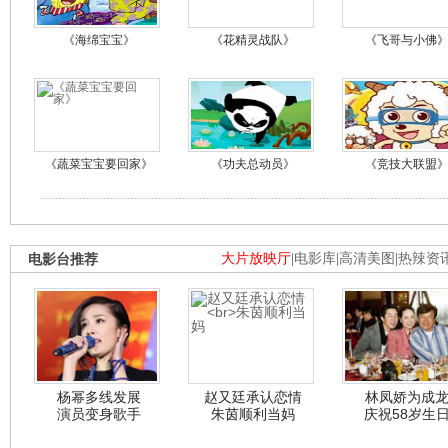
《海绵宝宝》
《花精灵战队》
《飞哥与小佛
《蔬菜宝宝要回家》
《功夫总动员》
《竞技大联盟
电影台推荐
大片放映厅
|
电影库
|
高清美图
|
热辣资
杨幂多线发展
赵又廷承认恋情
林凤娇为成
演员变身歌手
朱茵顺利当妈
庆祝58岁生