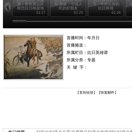
屏：晋察冀边区
加·斯诺：中国人
飞：华侨出身的
模范抗日根据地
民的好朋友
抗日将领
的创建人
01:17
01:25
01:26
首播时间：年月日
首播频道：
所属栏目：
抗日英雄谱
所属分类：专题
关 键 字：
【
复制链接
】【
转发邮件
】