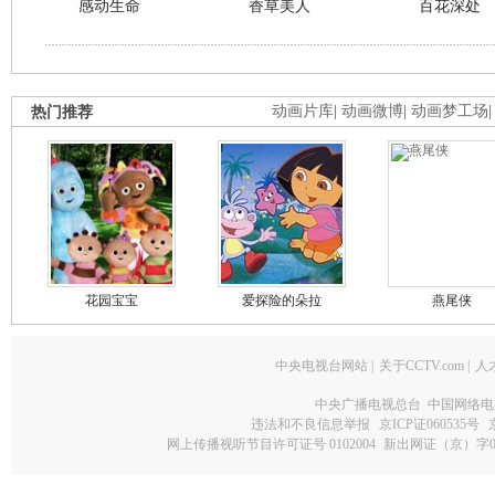
感动生命
香草美人
百花深处
热门推荐
动画片库
|
动画微博
|
动画梦工场
花园宝宝
爱探险的朵拉
燕尾侠
中央电视台网站
|
关于CCTV.com
|
人
中央广播电视总台 中国网络电
违法和不良信息举报
京ICP证060535号
网上传播视听节目许可证号 0102004
新出网证（京）字0