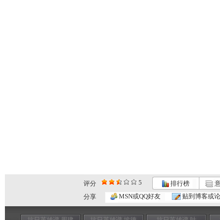
5
评分
排行榜
意
MSN或QQ好友
贴到博客或
分享
抗日英雄谱 周建
抗日英雄谱 埃德
抗日英雄谱 叶