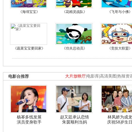
《海绵宝宝》
《花精灵战队》
《飞哥与小佛
《蔬菜宝宝要回家》
《功夫总动员》
《竞技大联盟
电影台推荐
大片放映厅
|
电影库
|
高清美图
|
热辣资
杨幂多线发展
赵又廷承认恋情
林凤娇为成
演员变身歌手
朱茵顺利当妈
庆祝58岁生