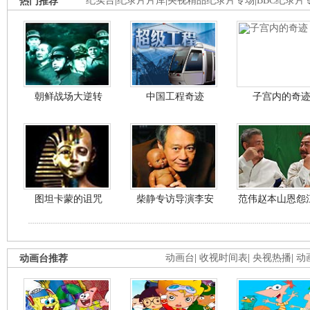
热门推荐
纪实台
|
纪录片片库
|
央视精品纪录片专场
|
BBC纪录片
朝鲜战场大逆转
中国工程奇迹
子宫内的奇
图坦卡蒙的诅咒
柴静专访导演李安
范伟赵本山恩怨
动画台推荐
动画台
|
收视时间表
|
央视热播
|
动