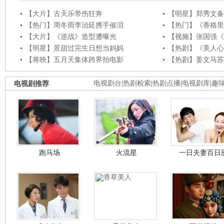
【大片】古天乐带伤狂奔
【明星】郑秀文备
【热门】周冬雨李治廷携手催泪
【热门】《香格里
【大片】《逆战》造型遭曝光
【视频】张国强《
【明星】景甜过完生日想当妈妈
【热剧】《美人心
【将映】五月天集体跨界拍电影
【热剧】姜文马苏
电视剧推荐
电视剧台
|
热剧检索
|
热剧点播
|
电视剧库
|
趣
跑马场
火流星
一日夫妻百日