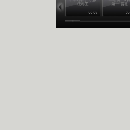
缓称王
第一”曹彬
06:08
05