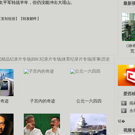
太平军转战半年，但仍没能冲出大瑶山。
最新
【
复制链接
】【
转发邮件
】
《神
荒
视精品纪录片专场
|
BBC纪录片专场
|
体育纪录片专场
|
军事
|
历史
爱西
程奇迹
子宫内的奇迹
公元一六四四
揭
1
永
2
锘�
视频