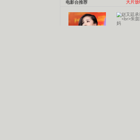
电影台推荐
大片放
杨幂多线发展
赵又廷承
演员变身歌手
朱茵顺
【大片】古天乐带伤狂奔
【热门】周冬雨李治廷携手催泪
【大片】《逆战》造型遭曝光
【明星】景甜过完生日想当妈妈
【将映】五月天集体跨界拍电影
电视剧推荐
电视剧台
|
热