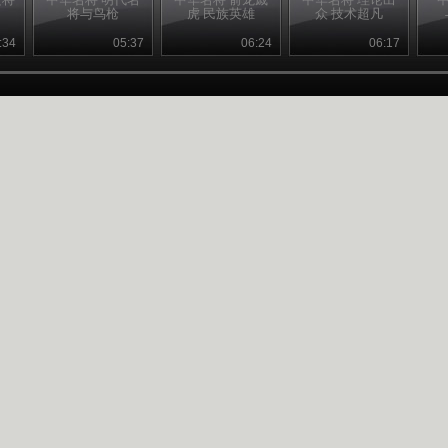
将与鸟枪
虎 民族英雄
众 技术超凡
:34
05:37
06:24
06:17