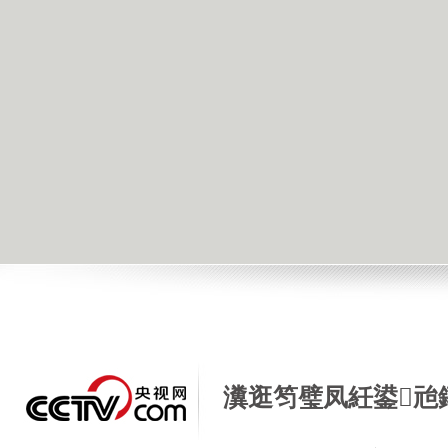
瀵逛笉璧凤紝鍙兘