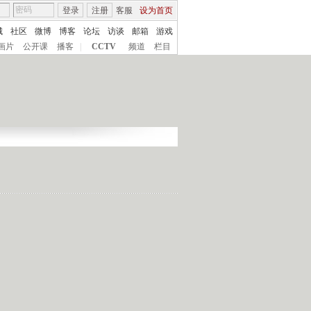
登录
注册
客服
设为首页
城
社区
微博
博客
论坛
访谈
邮箱
游戏
画片
公开课
播客
|
CCTV
频道
栏目