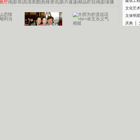
建筑工
映厅
|
电影库
|
高清美图
|
热辣资讯
|
新片速递
|
精品栏目
|
电影滚播
文化艺
文体明
庆典
纪录
认恋情
林凤娇为成龙
大胆为舒淇说话
利当妈
庆祝58岁生日
余文乐义气相挺
【明星】郑秀文备嫁衣等求婚
【热门】《香格里拉》全集在线看
【视频】张国强《王海涛今年41》
B
【热剧】《美人心计》在线观看
【热剧】姜文马苏《女人如花》全集
锘�
剧检索
|
热剧点播
|
电视剧库
|
趣味策划
|
CCTV-8官网
|
影视同期声