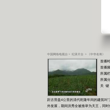
中国网络电视台
>
纪录片台
>
《中华名将》
首播时
首播
所属
所属
关 键
距古营盘4公里的清代乾隆年间的建筑叫
外发展，期间洪秀全被推举为天王，同时