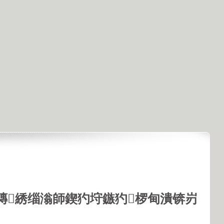
鏄綉缁滃師鍥犳垨鏃犳椤甸潰锛岃