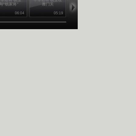
与“杨家将”
雁门关
死
将与火铳
06:04
05:19
05:22
06