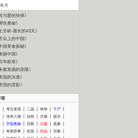
本月
性与爱的抉择》
两性奥秘》
上甘岭-最长的43天》
舌尖上的中国》
中国美食探秘》
美丽中国》
百年航母》
未被发掘的皇陵》
帝国的兴衰》
帝国的背影》
标签
闻
考古发现
二战
将帅
干尸
人
传奇人物
自然
灾难
娱乐
光
宇宙奥秘
宫殿
古墓
悬案
知
奇闻异事
民国
刑侦
宗教