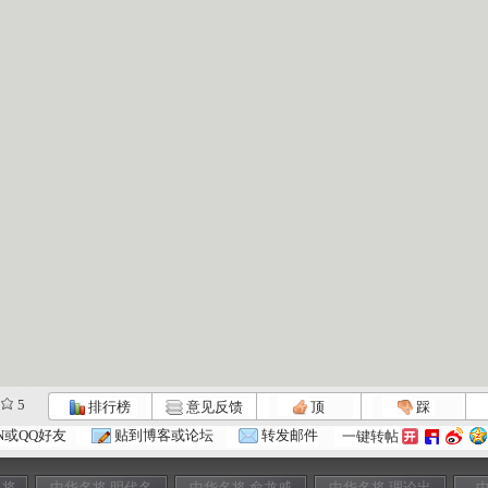
5
排行榜
意见反馈
顶
踩
N或QQ好友
贴到博客或论坛
转发邮件
一键转帖
良将
中华名将 明代名
中华名将 俞龙戚
中华名将 理论出