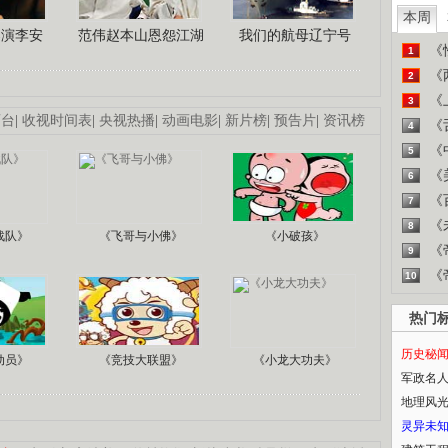
本周
导演李安
范伟赵本山恩怨江湖
我们的航母辽宁号
《
1
《
2
《
3
画台
|
收视时间表
|
央视热播
|
动画电影
|
新片榜
|
预告片
|
资讯榜
《
4
《
5
《
6
《
7
《
8
战队》
《飞哥与小佛》
《小破孩》
《
9
《
10
热门
历史秘
动员》
《竞技大联盟》
《小龙大功夫》
军政名
地理风
灵异未