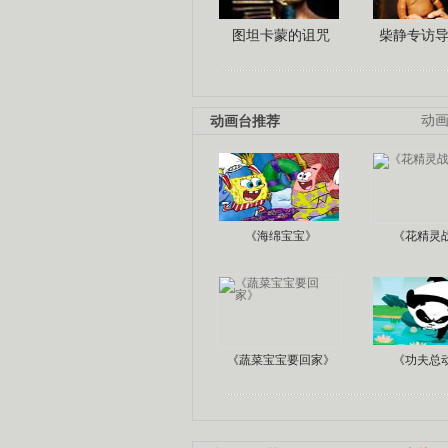
图坦卡蒙的诅咒
柴静专访
动画台推荐
动
《海绵宝宝》
《花精灵
《蔬菜宝宝要回家》
《功夫总