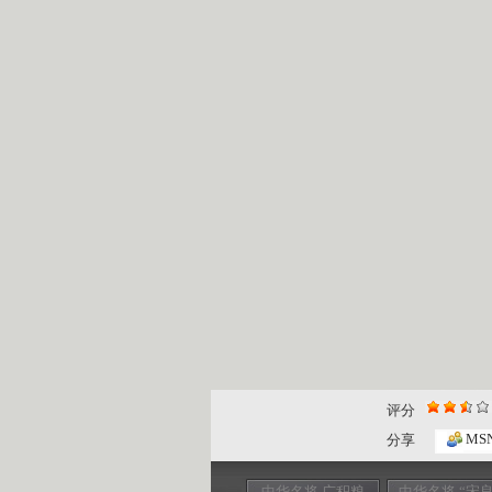
评分
MS
分享
中华名将 广积粮
中华名将 “宋