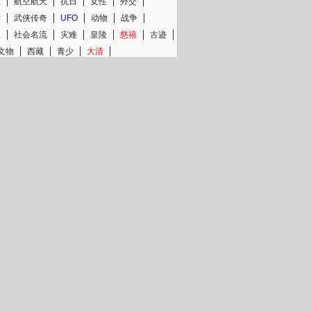
程
航空航天
抗日
女性
外交
术
武侠传奇
UFO
动物
战争
星
社会名流
灾难
皇陵
慈禧
古迹
文物
西藏
青少
大清
片热映专场
更多
BC纪录片专场
央视精品纪录片