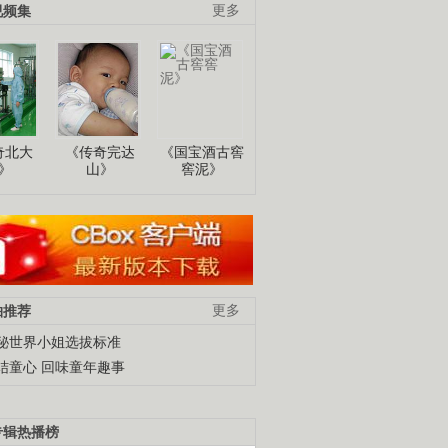
视频集
更多
奇北大
《传奇完达
《国宝酒古窖
》
山》
窖泥》
柚推荐
更多
秘世界小姐选拔标准
结童心 回味童年趣事
专辑热播榜