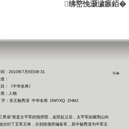
绋嶅悗灏濊瘯銆�
间：2010年7月8日08:31
锘�
频道：
栏目：
《中华名将》
分类：人物
 字：
东王杨秀清
中华名将
DWYXQ
ZHMJ
“三界庙”曾是太平军的指挥部，金田起义后，太平军由紫荆山向
他分封了五军主将，分别统领所编各军，其中杨秀清为中军主