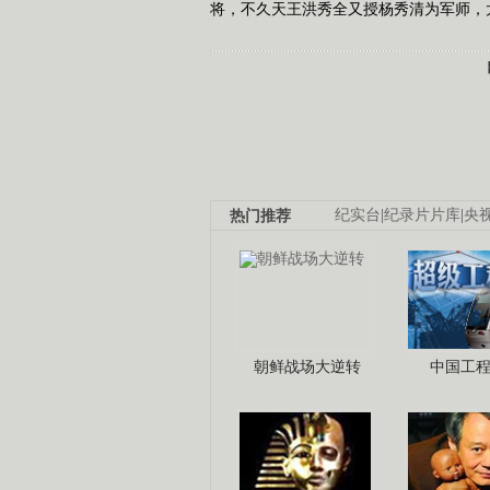
将，不久天王洪秀全又授杨秀清为军师，
热门推荐
纪实台
|
纪录片片库
|
央
朝鲜战场大逆转
中国工