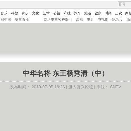
音乐
科教
青少
文化
艺术
公益
产经
汽车
旅游
健康
时尚
三农
商
直播中国
赛事直播
网络电视客户端
|
高清
电影
电视剧
纪录片
动
中华名将 东王杨秀清（中）
发布时间：
2010-07-05 18:26 |
进入复兴论坛
| 来源：
CNTV