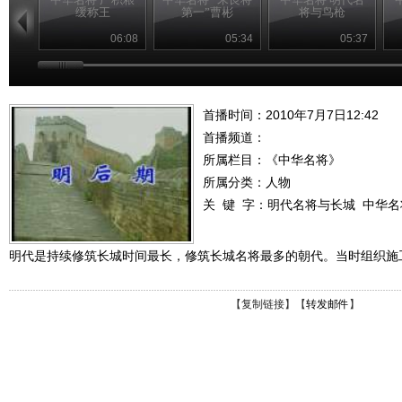
缓称王
第一”曹彬
将与鸟枪
06:08
05:34
05:37
首播时间：2010年7月7日12:42
首播频道：
所属栏目：
《中华名将》
所属分类：人物
关 键 字：
明代名将与长城
中华名
明代是持续修筑长城时间最长，修筑长城名将最多的朝代。当时组织施
【
复制链接
】【
转发邮件
】