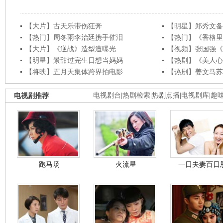
【大片】古天乐带伤狂奔
【明星】郑秀文备
【热门】周冬雨李治廷携手催泪
【热门】《香格里
【大片】《逆战》造型遭曝光
【视频】张国强《
【明星】景甜过完生日想当妈妈
【热剧】《美人心
【将映】五月天集体跨界拍电影
【热剧】姜文马苏
电视剧推荐
电视剧台
|
热剧检索
|
热剧点播
|
电视剧库
|
趣
跑马场
火流星
一日夫妻百日