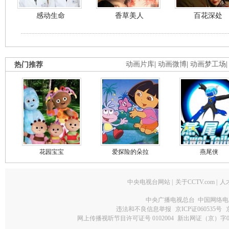
感动生命
香草美人
百花深处
热门推荐
动画片库
|
动画微博
|
动画梦工场
花园宝宝
爱探险的朵拉
燕尾侠
中央电视台网站
|
关于CCTV.com
|
人
中央广播电视总台 中国网络电
违法和不良信息举报
京ICP证060535号
网上传播视听节目许可证号 0102004
新出网证（京）字0