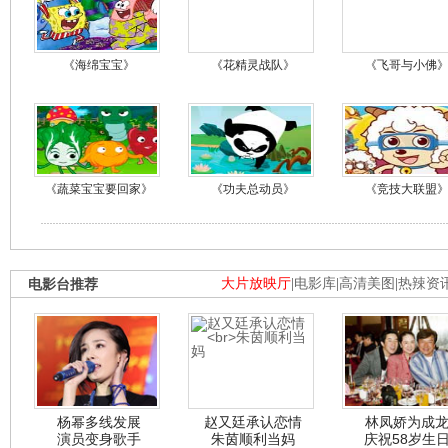
《海绵宝宝》
《花精灵战队》
《飞哥与小佛
《蔬菜宝宝要回家》
《功夫总动员》
《竞技大联盟
电影台推荐
大片放映厅
|
电影库
|
高清美图
|
热辣资
杨幂多线发展
赵又廷承认恋情
林凤娇为成
演员变身歌手
朱茵顺利当妈
庆祝58岁生