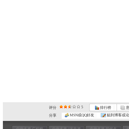
5
评分
排行榜
意
MSN或QQ好友
贴到博客或
分享
中华名将 广积粮
中华名将 “宋良将
中华名将 明代名