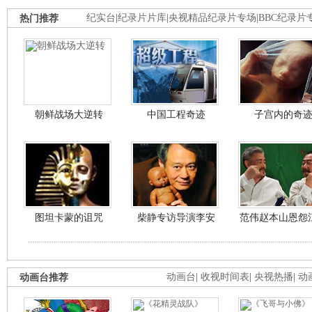
热门推荐
纪实台
|
纪录片片库
|
央视精品纪录片专场
|
BBC纪录片
朝鲜战场大逆转
中国工程奇迹
子宫内的奇
图坦卡蒙的诅咒
柴静专访导演李安
范伟赵本山恩怨
动画台推荐
动画台
|
收视时间表
|
央视热播
|
动