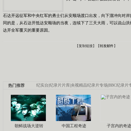
石达开远征军和中央红军的勇士们从安顺场渡口出发，向下溜冲向对岸
同的是，从石达开抵达安顺场的当夜，连续下了三天大雨，可以说山洪
达开全军覆灭的重要原因。
【
复制链接
】【
转发邮件
】
热门推荐
纪实台
|
纪录片片库
|
央视精品纪录片专场
|
BBC纪录片
朝鲜战场大逆转
中国工程奇迹
子宫内的奇