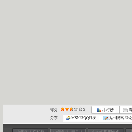
5
评分
排行榜
意
MSN或QQ好友
贴到博客或
分享
中华名将 广积粮
中华名将 “宋良将
中华名将 明代名