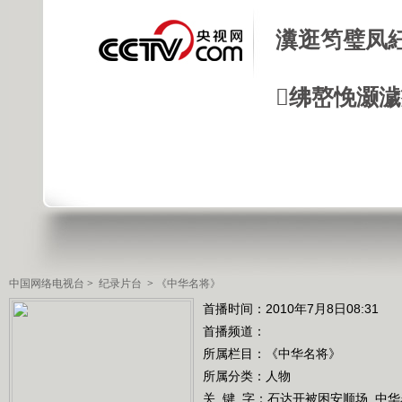
瀵逛笉璧凤
绋嶅悗灏
中国网络电视台
>
纪录片台
>
《中华名将》
首播时间：2010年7月8日08:31
首播频道：
所属栏目：
《中华名将》
所属分类：人物
关 键 字：
石达开被困安顺场
中华