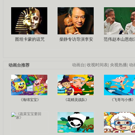
图坦卡蒙的诅咒
柴静专访导演李安
范伟赵本山恩怨
动画台推荐
动画台
|
收视时间表
|
央视热播
|
动
《海绵宝宝》
《花精灵战队》
《飞哥与小佛