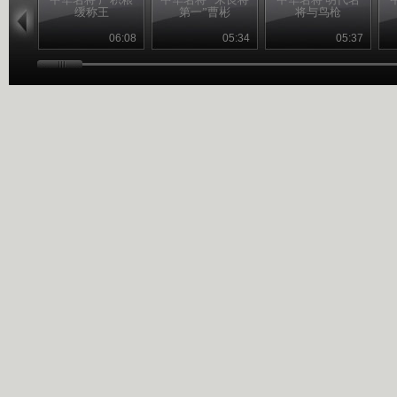
缓称王
第一”曹彬
将与鸟枪
06:08
05:34
05:37