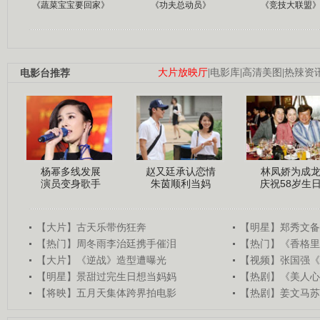
《蔬菜宝宝要回家》
《功夫总动员》
《竞技大联盟
电影台推荐
大片放映厅
|
电影库
|
高清美图
|
热辣资
杨幂多线发展
赵又廷承认恋情
林凤娇为成
演员变身歌手
朱茵顺利当妈
庆祝58岁生
【大片】古天乐带伤狂奔
【明星】郑秀文备
【热门】周冬雨李治廷携手催泪
【热门】《香格里
【大片】《逆战》造型遭曝光
【视频】张国强《
【明星】景甜过完生日想当妈妈
【热剧】《美人心
【将映】五月天集体跨界拍电影
【热剧】姜文马苏