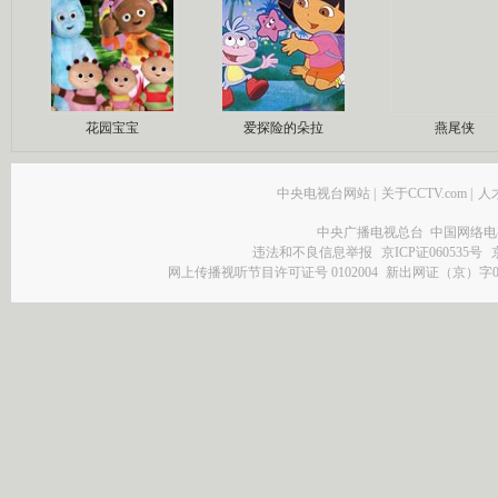
花园宝宝
爱探险的朵拉
燕尾侠
中央电视台网站
|
关于CCTV.com
|
人
中央广播电视总台 中国网络电
违法和不良信息举报
京ICP证060535号
网上传播视听节目许可证号 0102004
新出网证（京）字0