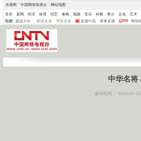
央视网
|
中国网络电视台
|
网站地图
首页
新闻
经济
体育
综艺
春晚
戏曲
音乐
科教
青少
文化
艺术
电视
频道大全
栏目大全
节目大全
直播中国
赛事直播
网络
中华名将
发布时间：
2010-07-05