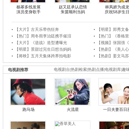
杨幂多线发展
赵又廷承认恋情
林凤娇为成
演员变身歌手
朱茵顺利当妈
庆祝58岁生
【大片】古天乐带伤狂奔
【明星】郑秀文备
【热门】周冬雨李治廷携手催泪
【热门】《香格里
【大片】《逆战》造型遭曝光
【视频】张国强《
【明星】景甜过完生日想当妈妈
【热剧】《美人心
【将映】五月天集体跨界拍电影
【热剧】姜文马苏
电视剧推荐
电视剧台
|
热剧检索
|
热剧点播
|
电视剧库
|
趣
跑马场
火流星
一日夫妻百日