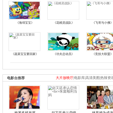
《海绵宝宝》
《花精灵战队》
《飞哥与小佛
《蔬菜宝宝要回家》
《功夫总动员》
《竞技大联盟
电影台推荐
大片放映厅
|
电影库
|
高清美图
|
热辣资
杨幂多线发展
赵又廷承认恋情
林凤娇为成