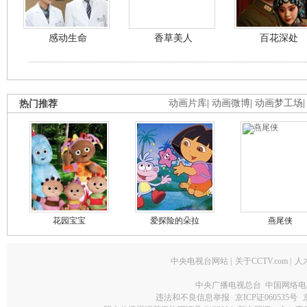
感动生命
香草美人
百花深处
热门推荐
动画片库
|
动画微博
|
动画梦工场
花园宝宝
爱探险的朵拉
燕尾侠
中央电视台网站
|
关于CCTV.com
|
人
中央广播电视总台 中国网络电
违法和不良信息举报
京ICP证060535号