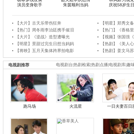
演员变身歌手
朱茵顺利当妈
庆祝58岁生
【大片】古天乐带伤狂奔
【明星】郑秀文备
【热门】周冬雨李治廷携手催泪
【热门】《香格里
【大片】《逆战》造型遭曝光
【视频】张国强《
【明星】景甜过完生日想当妈妈
【热剧】《美人心
【将映】五月天集体跨界拍电影
【热剧】姜文马苏
电视剧推荐
电视剧台
|
热剧检索
|
热剧点播
|
电视剧库
|
趣
跑马场
火流星
一日夫妻百日