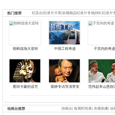
热门推荐
纪实台
|
纪录片片库
|
央视精品纪录片专场
|
BBC纪录片
朝鲜战场大逆转
中国工程奇迹
子宫内的奇
图坦卡蒙的诅咒
柴静专访导演李安
范伟赵本山恩怨
动画台推荐
动画台
|
收视时间表
|
央视热播
|
动