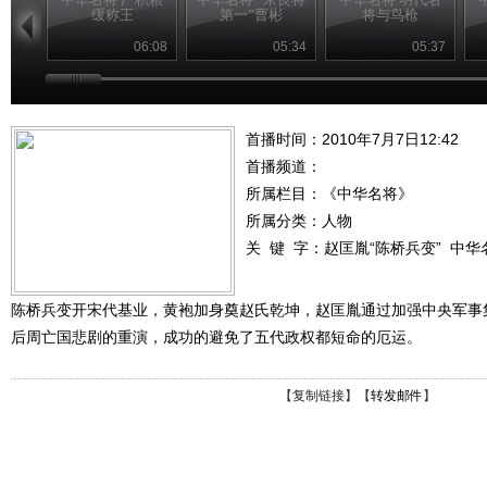
缓称王
第一”曹彬
将与鸟枪
06:08
05:34
05:37
首播时间：2010年7月7日12:42
首播频道：
所属栏目：
《中华名将》
所属分类：人物
关 键 字：
赵匡胤“陈桥兵变”
中华
陈桥兵变开宋代基业，黄袍加身奠赵氏乾坤，赵匡胤通过加强中央军事
后周亡国悲剧的重演，成功的避免了五代政权都短命的厄运。
【
复制链接
】【
转发邮件
】