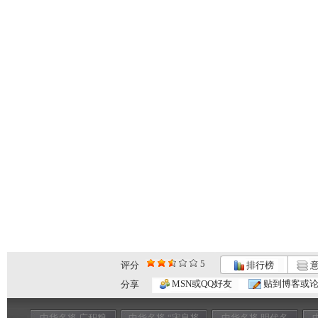
5
评分
排行榜
意
MSN或QQ好友
贴到博客或
分享
中华名将 广积粮
中华名将 “宋良将
中华名将 明代名