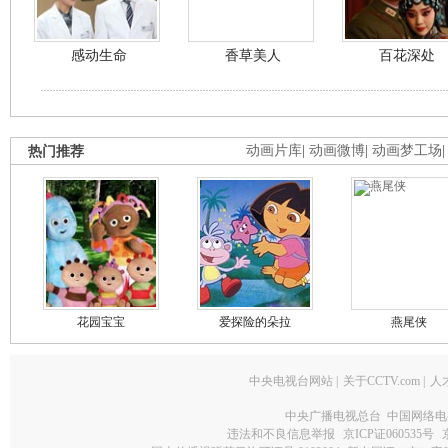
感动生命
香草美人
百花深处
热门推荐
动画片库
|
动画微博
|
动画梦工场
花园宝宝
爱探险的朵拉
燕尾侠
中央电视台网站
|
关于CCTV.com
|
人
中央广播电视总台 中国网络电
违法和不良信息举报
京ICP证060535号