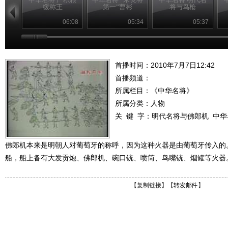
缓称王
第一”曹彬
将与鸟枪
06:08
05:34
05:37
首播时间：2010年7月7日12:42
首播频道：
所属栏目：
《中华名将》
所属分类：人物
关 键 字：
明代名将与佛郎机
中华
佛郎机本来是明朝人对葡萄牙的称呼，因为这种火器是由葡萄牙传入的
船，船上备有大发贡炮、佛郎机、碗口铳、喷筒、鸟嘴铳、烟罐等火器
【
复制链接
】【
转发邮件
】