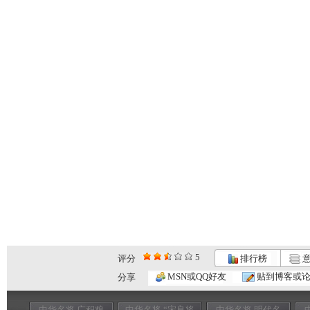
5
评分
排行榜
意
MSN或QQ好友
贴到博客或
分享
中华名将 广积粮
中华名将 “宋良将
中华名将 明代名