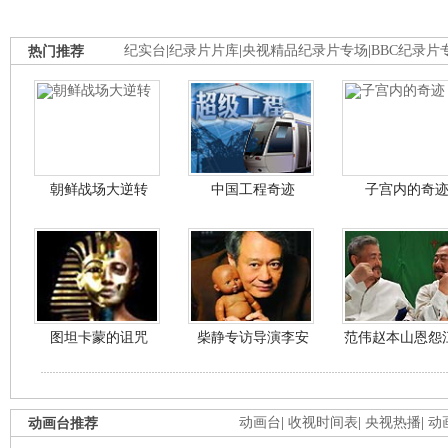
热门推荐
纪实台
|
纪录片片库
|
央视精品纪录片专场
|
BBC纪录片
朝鲜战场大逆转
中国工程奇迹
子宫内的奇
图坦卡蒙的诅咒
柴静专访导演李安
范伟赵本山恩怨
动画台推荐
动画台
|
收视时间表
|
央视热播
|
动