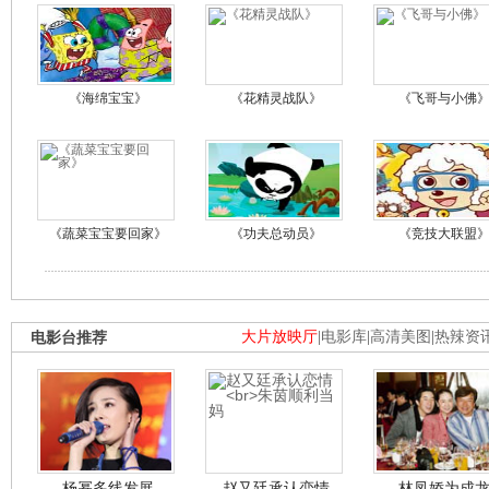
《海绵宝宝》
《花精灵战队》
《飞哥与小佛
《蔬菜宝宝要回家》
《功夫总动员》
《竞技大联盟
电影台推荐
大片放映厅
|
电影库
|
高清美图
|
热辣资
杨幂多线发展
赵又廷承认恋情
林凤娇为成