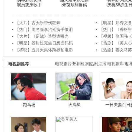
演员变身歌手
朱茵顺利当妈
庆祝58岁生
【大片】古天乐带伤狂奔
【明星】郑秀文备
【热门】周冬雨李治廷携手催泪
【热门】《香格里
【大片】《逆战》造型遭曝光
【视频】张国强《
【明星】景甜过完生日想当妈妈
【热剧】《美人心
【将映】五月天集体跨界拍电影
【热剧】姜文马苏
电视剧推荐
电视剧台
|
热剧检索
|
热剧点播
|
电视剧库
|
趣
跑马场
火流星
一日夫妻百日