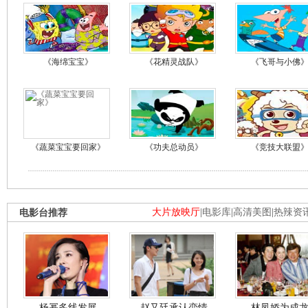
《海绵宝宝》
《花精灵战队》
《飞哥与小佛
《蔬菜宝宝要回家》
《功夫总动员》
《竞技大联盟
电影台推荐
大片放映厅
|
电影库
|
高清美图
|
热辣资
杨幂多线发展
赵又廷承认恋情
林凤娇为成