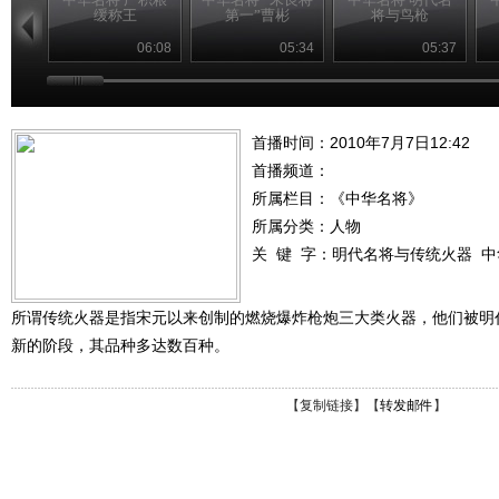
缓称王
第一”曹彬
将与鸟枪
06:08
05:34
05:37
首播时间：2010年7月7日12:42
首播频道：
所属栏目：
《中华名将》
所属分类：人物
关 键 字：
明代名将与传统火器
中
所谓传统火器是指宋元以来创制的燃烧爆炸枪炮三大类火器，他们被明
新的阶段，其品种多达数百种。
【
复制链接
】【
转发邮件
】