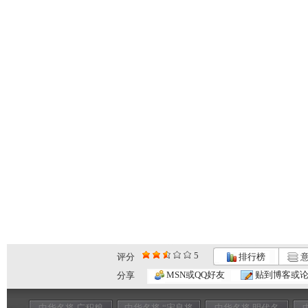
5
评分
排行榜
意
MSN或QQ好友
贴到博客或
分享
中华名将 广积粮
中华名将 “宋良将
中华名将 明代名