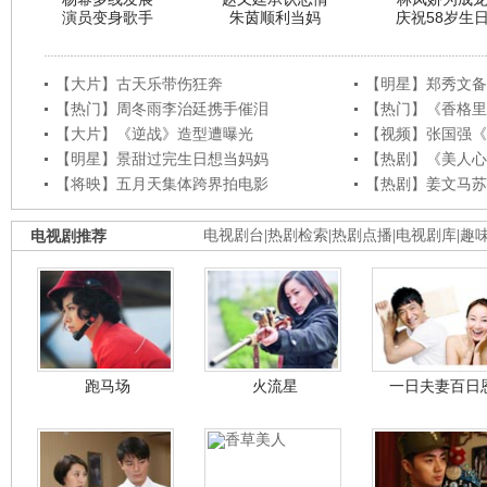
演员变身歌手
朱茵顺利当妈
庆祝58岁生
【大片】古天乐带伤狂奔
【明星】郑秀文备
【热门】周冬雨李治廷携手催泪
【热门】《香格里
【大片】《逆战》造型遭曝光
【视频】张国强《
【明星】景甜过完生日想当妈妈
【热剧】《美人心
【将映】五月天集体跨界拍电影
【热剧】姜文马苏
电视剧推荐
电视剧台
|
热剧检索
|
热剧点播
|
电视剧库
|
趣
跑马场
火流星
一日夫妻百日