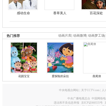
感动生命
香草美人
百花深处
热门推荐
动画片库
|
动画微博
|
动画梦工场
花园宝宝
爱探险的朵拉
燕尾侠
中央电视台网站
|
关于CCTV.com
|
人
中央广播电视总台 中国网络电
违法和不良信息举报
京ICP证060535号