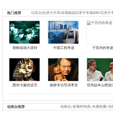
热门推荐
纪实台
|
纪录片片库
|
央视精品纪录片专场
|
BBC纪录片
朝鲜战场大逆转
中国工程奇迹
子宫内的奇
图坦卡蒙的诅咒
柴静专访导演李安
范伟赵本山恩怨
动画台推荐
动画台
|
收视时间表
|
央视热播
|
动