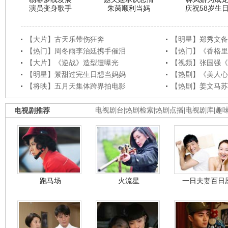
演员变身歌手
朱茵顺利当妈
庆祝58岁生
【大片】古天乐带伤狂奔
【明星】郑秀文备
【热门】周冬雨李治廷携手催泪
【热门】《香格里
【大片】《逆战》造型遭曝光
【视频】张国强《
【明星】景甜过完生日想当妈妈
【热剧】《美人心
【将映】五月天集体跨界拍电影
【热剧】姜文马苏
电视剧推荐
电视剧台
|
热剧检索
|
热剧点播
|
电视剧库
|
趣
跑马场
火流星
一日夫妻百日