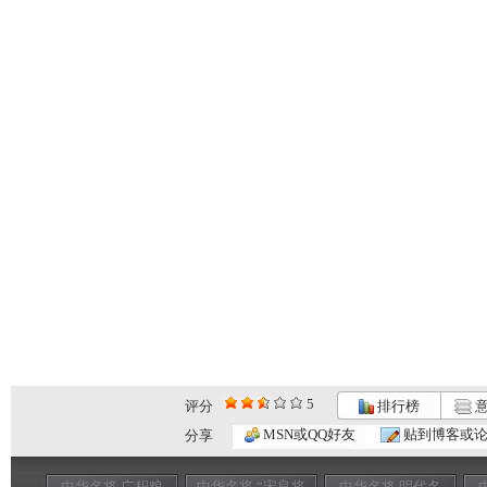
5
评分
排行榜
意
MSN或QQ好友
贴到博客或
分享
中华名将 广积粮
中华名将 “宋良将
中华名将 明代名