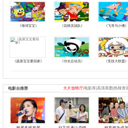
《海绵宝宝》
《花精灵战队》
《飞哥与小佛
《蔬菜宝宝要回家》
《功夫总动员》
《竞技大联盟
电影台推荐
大片放映厅
|
电影库
|
高清美图
|
热辣资
杨幂多线发展
赵又廷承认恋情
林凤娇为成