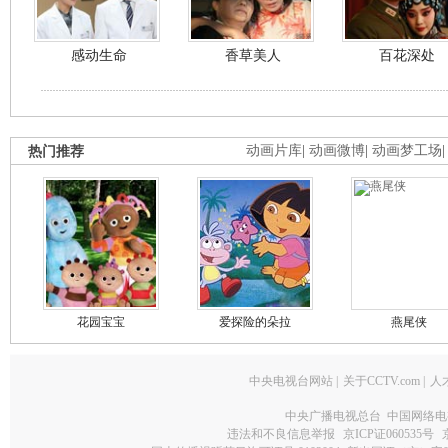
感动生命
香草美人
百花深处
热门推荐
动画片库
|
动画微博
|
动画梦工场
花园宝宝
爱探险的朵拉
燕尾侠
中央电视台网站
|
关于CCTV.com
|
人
中央广播电视总台 中国网络电
违法和不良信息举报
京ICP证060535号