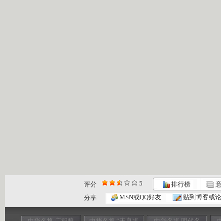
5
评分
排行榜
意
MSN或QQ好友
贴到博客或
分享
中华名将 广积粮
中华名将 “宋良将
中华名将 明代名