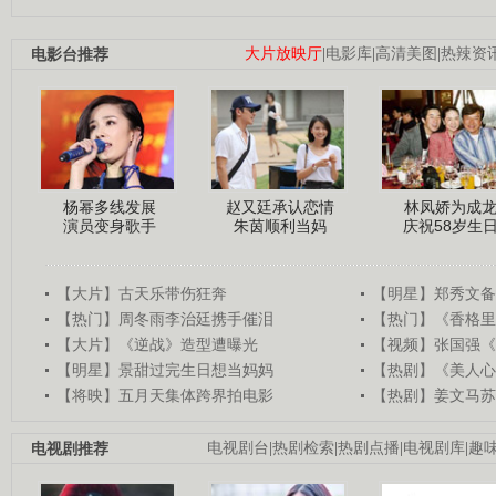
电影台推荐
大片放映厅
|
电影库
|
高清美图
|
热辣资
杨幂多线发展
赵又廷承认恋情
林凤娇为成
演员变身歌手
朱茵顺利当妈
庆祝58岁生
【大片】古天乐带伤狂奔
【明星】郑秀文备
【热门】周冬雨李治廷携手催泪
【热门】《香格里
【大片】《逆战》造型遭曝光
【视频】张国强《
【明星】景甜过完生日想当妈妈
【热剧】《美人心
【将映】五月天集体跨界拍电影
【热剧】姜文马苏
电视剧推荐
电视剧台
|
热剧检索
|
热剧点播
|
电视剧库
|
趣