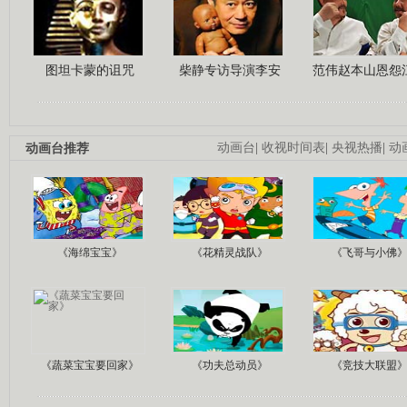
图坦卡蒙的诅咒
柴静专访导演李安
范伟赵本山恩怨
动画台推荐
动画台
|
收视时间表
|
央视热播
|
动
《海绵宝宝》
《花精灵战队》
《飞哥与小佛
《蔬菜宝宝要回家》
《功夫总动员》
《竞技大联盟