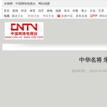
央视网
|
中国网络电视台
|
网站地图
首页
新闻
经济
体育
综艺
春晚
戏曲
音乐
科教
青少
文化
艺术
电视
频道大全
栏目大全
节目大全
直播中国
赛事直播
网络
中华名将 
发布时间：
2010-07-05