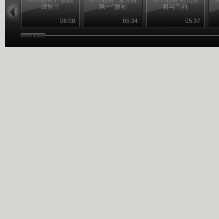
缓称王
第一”曹彬
将与鸟枪
06:08
05:34
05:37