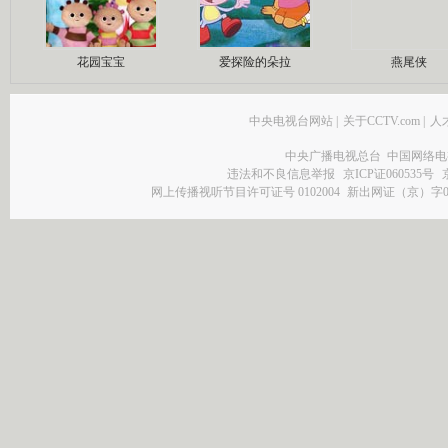
花园宝宝
爱探险的朵拉
燕尾侠
中央电视台网站
|
关于CCTV.com
|
人
中央广播电视总台 中国网络电
违法和不良信息举报
京ICP证060535号
网上传播视听节目许可证号 0102004
新出网证（京）字0