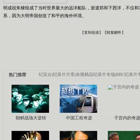
明成祖朱棣组成了当时世界最大的远洋船队，派遣郑和下西洋，不仅和
系，因为大明帝国创造了和平的海外环境。
【
复制链接
】【
转发邮件
】
热门推荐
纪实台
|
纪录片片库
|
央视精品纪录片专场
|
BBC纪录片
朝鲜战场大逆转
中国工程奇迹
子宫内的奇