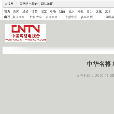
央视网
|
中国网络电视台
|
网站地图
首页
新闻
经济
体育
综艺
春晚
戏曲
音乐
科教
青少
文化
艺术
电视
频道大全
栏目大全
节目大全
直播中国
赛事直播
网络
中华名将 
发布时间：
2010-07-05