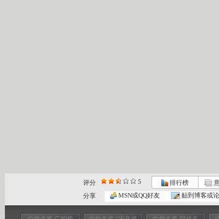
5
评分
排行榜
意
MSN或QQ好友
贴到博客或
分享
中华名将 广积粮
中华名将 “宋良将
中华名将 明代名