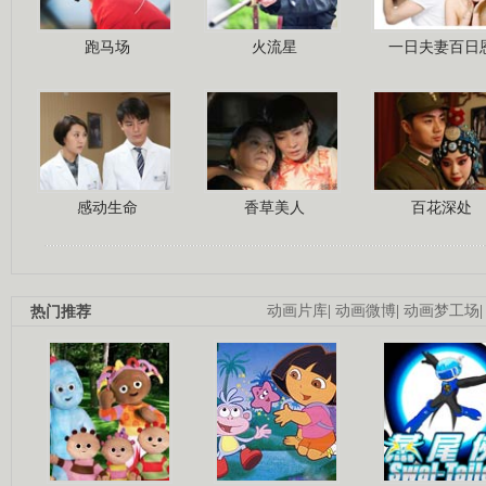
跑马场
火流星
一日夫妻百日
感动生命
香草美人
百花深处
热门推荐
动画片库
|
动画微博
|
动画梦工场