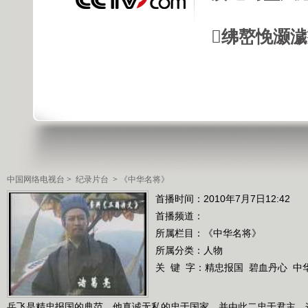
绋嶅悗灏
中国网络电视台
>
纪录片台
>
《中华名将》
首播时间：2010年7月7日12:42
首播频道：
所属栏目：
《中华名将》
所属分类：人物
关 键 字：
精忠报国
碧血丹心
中
岳飞是精忠报国的典范，他真诚无私的忠于国家，并由此二忠于君主，