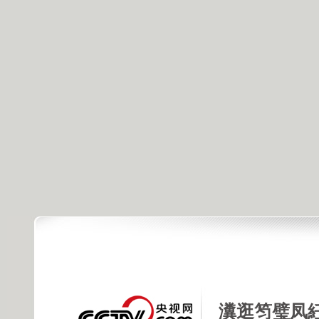
瀵逛笉璧凤