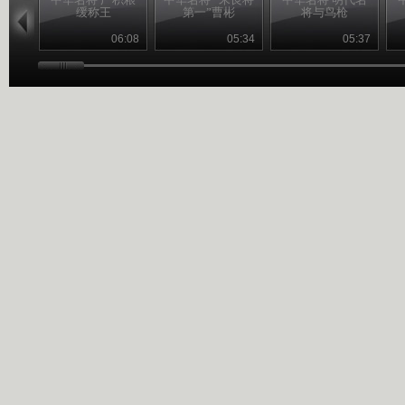
缓称王
第一”曹彬
将与鸟枪
06:08
05:34
05:37