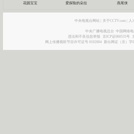
花园宝宝
爱探险的朵拉
燕尾侠
中央电视台网站
|
关于CCTV.com
|
人
中央广播电视总台 中国网络电
违法和不良信息举报
京ICP证060535号
网上传播视听节目许可证号 0102004
新出网证（京）字0