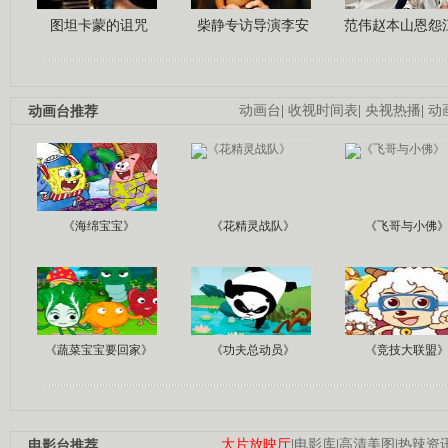
图坦卡蒙的诅咒
柴静专访导演李安
范伟赵本山恩怨
动画台推荐
动画台
|
收视时间表
|
央视热播
|
动
《海绵宝宝》
《花精灵战队》
《飞哥与小佛
《蔬菜宝宝要回家》
《功夫总动员》
《竞技大联盟
电影台推荐
大片放映厅
|
电影库
|
高清美图
|
热辣资