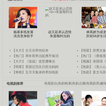
杨幂多线发展
赵又廷承认恋情
林凤娇为成
演员变身歌手
朱茵顺利当妈
庆祝58岁生
【大片】古天乐带伤狂奔
【明星】郑秀文备
【热门】周冬雨李治廷携手催泪
【热门】《香格里
【大片】《逆战》造型遭曝光
【视频】张国强《
【明星】景甜过完生日想当妈妈
【热剧】《美人心
【将映】五月天集体跨界拍电影
【热剧】姜文马苏
电视剧推荐
电视剧台
|
热剧检索
|
热剧点播
|
电视剧库
|
趣