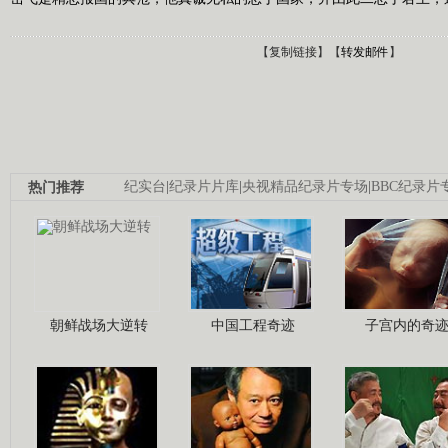
【
复制链接
】【
转发邮件
】
热门推荐
纪实台
|
纪录片片库
|
央视精品纪录片专场
|
BBC纪录片
朝鲜战场大逆转
中国工程奇迹
子宫内的奇