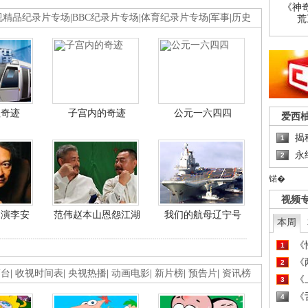
《神
视精品纪录片专场
|
BBC纪录片专场
|
体育纪录片专场
|
军事
|
历史
荒
程奇迹
子宫内的奇迹
公元一六四四
爱西
揭
1
永
2
锘�
视频
导演李安
范伟赵本山恩怨江湖
我们的航母辽宁号
本周
《
1
《
2
画台
|
收视时间表
|
央视热播
|
动画电影
|
新片榜
|
预告片
|
资讯榜
《
3
《
4