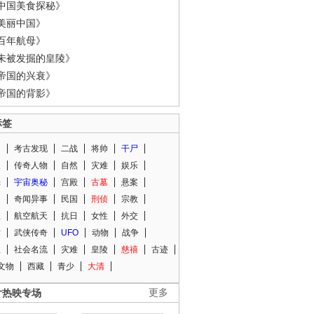
中国美食探秘》
美丽中国》
百年航母》
未被发掘的皇陵》
帝国的兴衰》
帝国的背影》
标签
闻
考古发现
二战
将帅
干尸
人
传奇人物
自然
灾难
娱乐
光
宇宙奥秘
宫殿
古墓
悬案
知
奇闻异事
民国
刑侦
宗教
程
航空航天
抗日
女性
外交
术
武侠传奇
UFO
动物
战争
星
社会名流
灾难
皇陵
慈禧
古迹
文物
西藏
青少
大清
片热映专场
更多