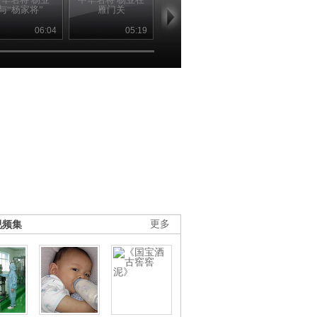
与“杨家将”
雁门关
死
将与火铳
06:04
05:19
05:22
06
视频集
更多