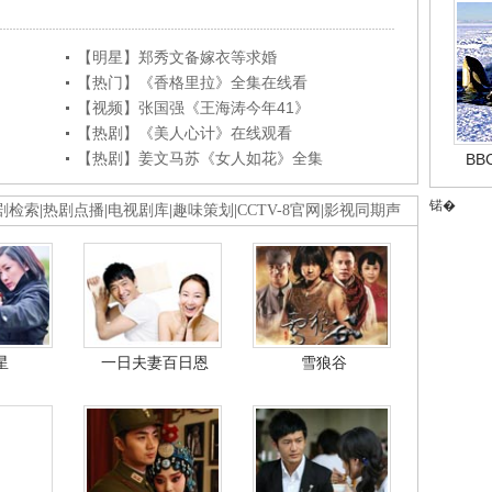
【明星】郑秀文备嫁衣等求婚
【热门】《香格里拉》全集在线看
【视频】张国强《王海涛今年41》
【热剧】《美人心计》在线观看
【热剧】姜文马苏《女人如花》全集
B
锘�
剧检索
|
热剧点播
|
电视剧库
|
趣味策划
|
CCTV-8官网
|
影视同期声
星
一日夫妻百日恩
雪狼谷