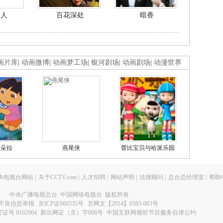
美人
百花深处
暗香
画片库
|
动画微博
|
动画梦工场
|
银河剧场
|
动画剧场
|
动漫世界
的朵拉
燕尾侠
蕾比宝贝与哈派乐园
央电视台网站
|
关于CCTV.com
|
人才招聘
|
网站声明
|
法律顾问
|
总台总经理室
|
帮助
中央广播电视总台 中国网络电视台 版权所有
不良信息举报
京ICP证060535号
京网文【2014】0383-083号
 0102004
新出网证（京）字098号
中国互联网视听节目服务自律公约