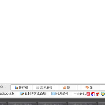
5
排行榜
意见反馈
顶
踩
N或QQ好友
贴到博客或论坛
转发邮件
一键转帖
良将
中华名将 明代名
中华名将 俞龙戚
中华名将 理论出