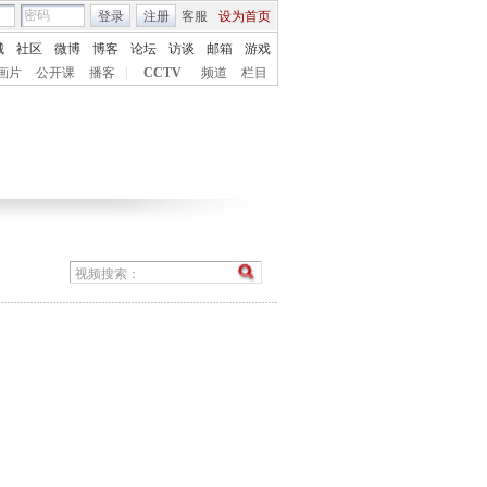
登录
注册
客服
设为首页
城
社区
微博
博客
论坛
访谈
邮箱
游戏
画片
公开课
播客
|
CCTV
频道
栏目