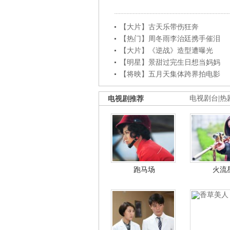
【大片】古天乐带伤狂奔
【热门】周冬雨李治廷携手催泪
【大片】《逆战》造型遭曝光
【明星】景甜过完生日想当妈妈
【将映】五月天集体跨界拍电影
电视剧推荐
电视剧台
|
热
跑马场
火流