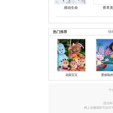
感动生命
香草
热门推荐
动
花园宝宝
爱探险
中
违法和
网上传播视听节目许可证号