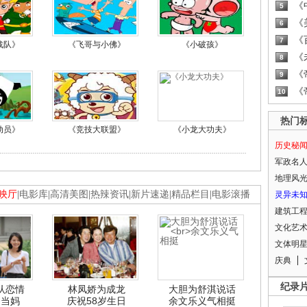
《
5
《
6
《
7
战队》
《飞哥与小佛》
《小破孩》
《
8
《
9
《
10
热门
动员》
《竞技大联盟》
《小龙大功夫》
历史秘
军政名
地理风
映厅
|
电影库
|
高清美图
|
热辣资讯
|
新片速递
|
精品栏目
|
电影滚播
灵异未
建筑工
文化艺
文体明
庆典
纪录
认恋情
林凤娇为成龙
大胆为舒淇说话
利当妈
庆祝58岁生日
余文乐义气相挺