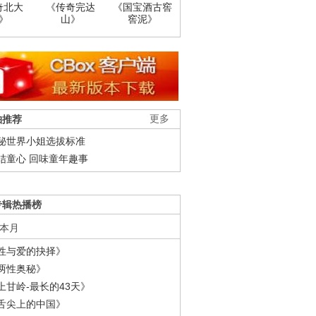
奇北大
《传奇完达
《国宝酒古窖
》
山》
窖泥》
柚推荐
更多
秘世界小姐选拔标准
结童心 回味童年趣事
专辑热播榜
本月
性与爱的抉择》
两性奥秘》
上甘岭-最长的43天》
舌尖上的中国》