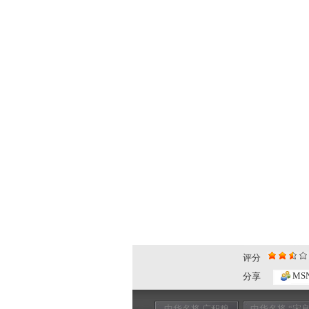
评分
MS
分享
中华名将 广积粮
中华名将 “宋