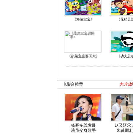
《海绵宝宝》
《花精灵
《蔬菜宝宝要回家》
《功夫总
电影台推荐
大片放
杨幂多线发展
赵又廷承
演员变身歌手
朱茵顺