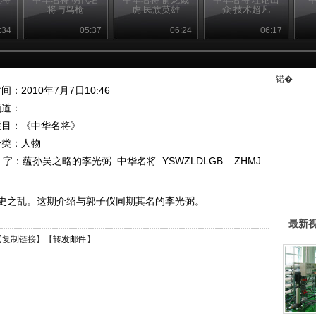
将与鸟枪
虎 民族英雄
众 技术超凡
:34
05:37
06:24
06:17
锘�
间：2010年7月7日10:46
频道：
栏目：
《中华名将》
分类：人物
 字：
蕴孙吴之略的李光弼
中华名将
YSWZLDLGB
ZHMJ
史之乱。这期介绍与郭子仪同期其名的李光弼。
最新
【
复制链接
】【
转发邮件
】