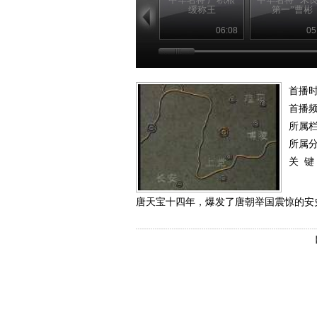
缓称王
第一”曹彬
06:08
05
首播时
首播
所属
所属
关 键
唐天宝十四年，爆发了唐朝举国震惊的安