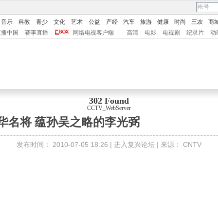
音乐
科教
青少
文化
艺术
公益
产经
汽车
旅游
健康
时尚
三农
商
直播中国
赛事直播
网络电视客户端
|
高清
电影
电视剧
纪录片
动
302 Found
CCTV_WebServer
华名将 蕴孙吴之略的李光弼
发布时间：
2010-07-05 18:26 |
进入复兴论坛
| 来源：
CNTV