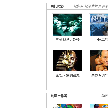
热门推荐
纪实台
|
纪录片片库
|
央
朝鲜战场大逆转
中国工
图坦卡蒙的诅咒
柴静专访
动画台推荐
动