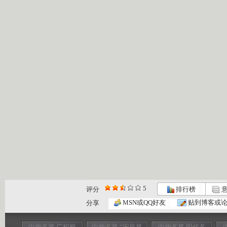
5
评分
排行榜
意
MSN或QQ好友
贴到博客或
分享
中华名将 广积粮
中华名将 “宋良将
中华名将 明代名