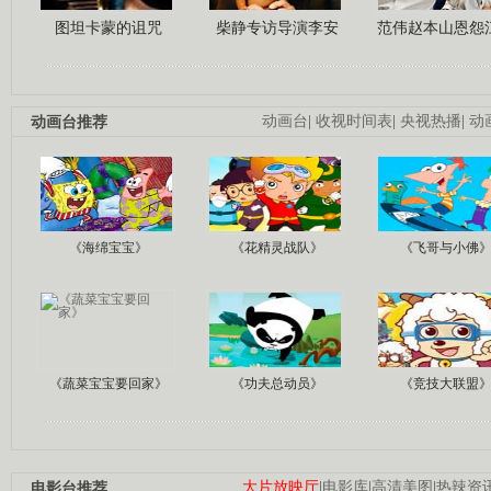
图坦卡蒙的诅咒
柴静专访导演李安
范伟赵本山恩怨
动画台推荐
动画台
|
收视时间表
|
央视热播
|
动
《海绵宝宝》
《花精灵战队》
《飞哥与小佛
《蔬菜宝宝要回家》
《功夫总动员》
《竞技大联盟
电影台推荐
大片放映厅
|
电影库
|
高清美图
|
热辣资