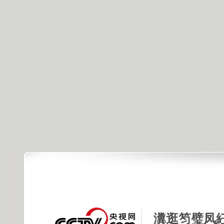
瀵逛笉璧凤