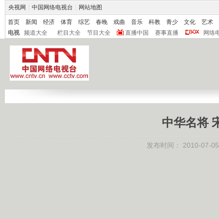
央视网
|
中国网络电视台
|
网站地图
首页
新闻
经济
体育
综艺
春晚
戏曲
音乐
科教
青少
文化
艺术
电视
频道大全
栏目大全
节目大全
直播中国
赛事直播
网络
中华名将 
发布时间：
2010-07-05