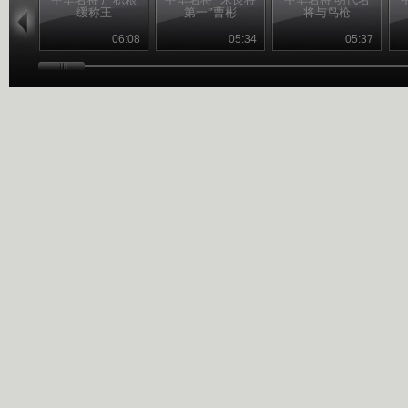
缓称王
第一”曹彬
将与鸟枪
06:08
05:34
05:37