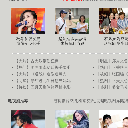
杨幂多线发展
赵又廷承认恋情
林凤娇为成
演员变身歌手
朱茵顺利当妈
庆祝58岁生
【大片】古天乐带伤狂奔
【明星】郑秀文备
【热门】周冬雨李治廷携手催泪
【热门】《香格里
【大片】《逆战》造型遭曝光
【视频】张国强《
【明星】景甜过完生日想当妈妈
【热剧】《美人心
【将映】五月天集体跨界拍电影
【热剧】姜文马苏
电视剧推荐
电视剧台
|
热剧检索
|
热剧点播
|
电视剧库
|
趣