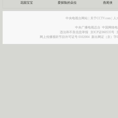
花园宝宝
爱探险的朵拉
燕尾侠
中央电视台网站
|
关于CCTV.com
|
人
中央广播电视总台 中国网络电
违法和不良信息举报
京ICP证060535号
网上传播视听节目许可证号 0102004
新出网证（京）字0