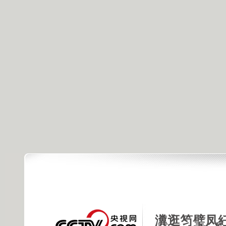
瀵逛笉璧凤