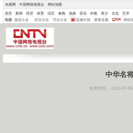
央视网
|
中国网络电视台
|
网站地图
首页
新闻
经济
体育
综艺
春晚
戏曲
音乐
科教
青少
文化
艺术
电视
频道大全
栏目大全
节目大全
直播中国
赛事直播
网络
中华名将
发布时间：
2010-07-05