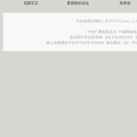
花园宝宝
爱探险的朵拉
燕尾侠
中央电视台网站
|
关于CCTV.com
|
人
中央广播电视总台 中国网络电
违法和不良信息举报
京ICP证060535号
网上传播视听节目许可证号 0102004
新出网证（京）字0