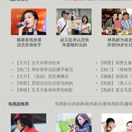
杨幂多线发展
赵又廷承认恋情
林凤娇为成
演员变身歌手
朱茵顺利当妈
庆祝58岁生
【大片】古天乐带伤狂奔
【明星】郑秀文备
【热门】周冬雨李治廷携手催泪
【热门】《香格里
【大片】《逆战》造型遭曝光
【视频】张国强《
【明星】景甜过完生日想当妈妈
【热剧】《美人心
【将映】五月天集体跨界拍电影
【热剧】姜文马苏
电视剧推荐
电视剧台
|
热剧检索
|
热剧点播
|
电视剧库
|
趣