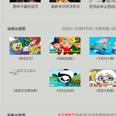
图坦卡蒙的诅咒
柴静专访导演李安
范伟赵本山恩怨
动画台推荐
动画台
|
收视时间表
|
央视热播
|
动
《海绵宝宝》
《花精灵战队》
《飞哥与小佛
《蔬菜宝宝要回家》
《功夫总动员》
《竞技大联盟
电影台推荐
大片放映厅
|
电影库
|
高清美图
|
热辣资