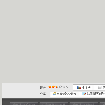
5
评分
排行榜
意
MSN或QQ好友
贴到博客或
分享
中华名将 广积粮
中华名将 “宋良将
中华名将 明代名