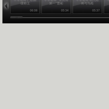
缓称王
第一”曹彬
将与鸟枪
06:08
05:34
05:37