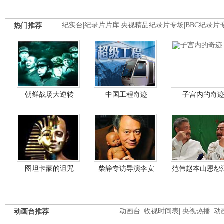
热门推荐
纪实台
|
纪录片片库
|
央视精品纪录片专场
|
BBC纪录片
朝鲜战场大逆转
中国工程奇迹
子宫内的奇
图坦卡蒙的诅咒
柴静专访导演李安
范伟赵本山恩怨
动画台推荐
动画台
|
收视时间表
|
央视热播
|
动