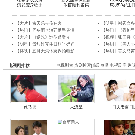
演员变身歌手
朱茵顺利当妈
庆祝58岁生
【大片】古天乐带伤狂奔
【明星】郑秀文备
【热门】周冬雨李治廷携手催泪
【热门】《香格里
【大片】《逆战》造型遭曝光
【视频】张国强《
【明星】景甜过完生日想当妈妈
【热剧】《美人心
【将映】五月天集体跨界拍电影
【热剧】姜文马苏
电视剧推荐
电视剧台
|
热剧检索
|
热剧点播
|
电视剧库
|
趣
跑马场
火流星
一日夫妻百日