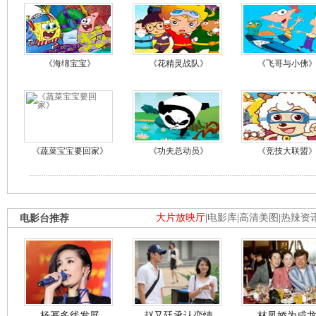
《海绵宝宝》
《花精灵战队》
《飞哥与小佛
《蔬菜宝宝要回家》
《功夫总动员》
《竞技大联盟
电影台推荐
大片放映厅
|
电影库
|
高清美图
|
热辣资
杨幂多线发展
赵又廷承认恋情
林凤娇为成