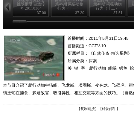
挑战极限 自然传
第45期 揭秘动物
第46期 揭秘动物
奇 20110304
行为（十一）
行为（十二）
37:00
37:20
37:51
首播时间：2011年5月31日19:45
首播频道：
CCTV-10
所属栏目：
《自然传奇·精选系列》
所属分类：探索
关 键 字：
爬行动物
蜥蜴
鳄鱼
蛇
本节目介绍了爬行动物中猎蜥、飞龙蜥、项圈蜥、变色龙、飞壁虎、鳄
镜王蛇在捕食、躲避敌害、吸引异性、相互交流等方面的技巧。（自然传奇 
【
复制链接
】【
转发邮件
】