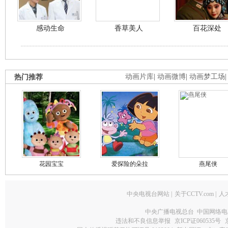
感动生命
香草美人
百花深处
热门推荐
动画片库
|
动画微博
|
动画梦工场
花园宝宝
爱探险的朵拉
燕尾侠
中央电视台网站
|
关于CCTV.com
|
人
中央广播电视总台 中国网络电
违法和不良信息举报
京ICP证060535号