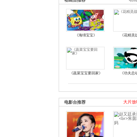
动画台推荐
《海绵宝宝》
《花精灵
《蔬菜宝宝要回家》
《功夫总
电影台推荐
大片放