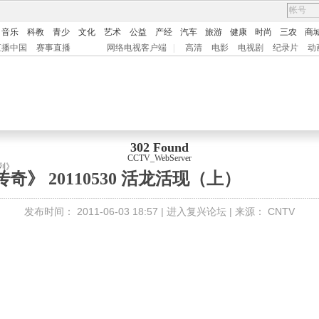
音乐
科教
青少
文化
艺术
公益
产经
汽车
旅游
健康
时尚
三农
商
直播中国
赛事直播
网络电视客户端
|
高清
电影
电视剧
纪录片
动
302 Found
CCTV_WebServer
列》
奇》 20110530 活龙活现（上）
发布时间：
2011-06-03 18:57 |
进入复兴论坛
| 来源：
CNTV