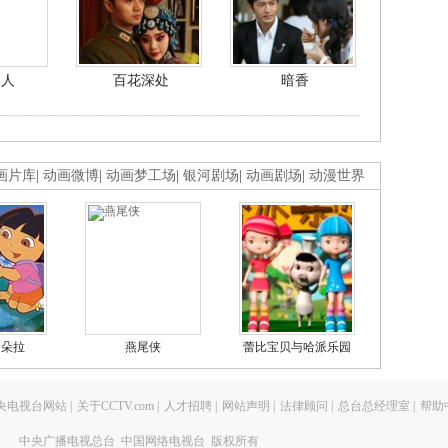
美人
百花深处
暗香
画片库
|
动画微博
|
动画梦工场
|
银河剧场
|
动画剧场
|
动漫世界
的朵拉
燕尾侠
蕾比宝贝与哈派乐园
央电视台网站
|
关于CCTV.com
|
人才招聘
|
网站声明
|
法律顾问
|
总台总经理室
|
帮助
中央广播电视总台 中国网络电视台 版权所有