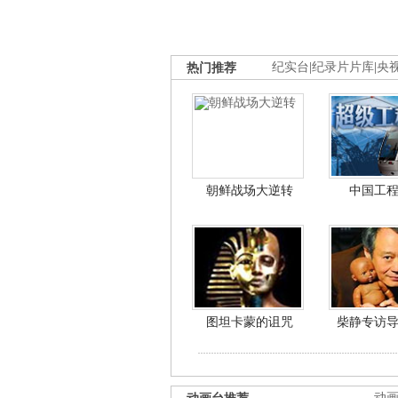
热门推荐
纪实台
|
纪录片片库
|
央
朝鲜战场大逆转
中国工
图坦卡蒙的诅咒
柴静专访
动