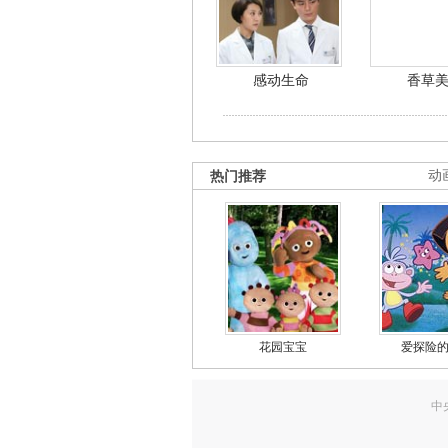
感动生命
香草
热门推荐
动
花园宝宝
爱探险
中