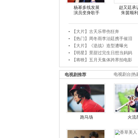
杨幂多线发展
赵又廷承
演员变身歌手
朱茵顺
【大片】古天乐带伤狂奔
【热门】周冬雨李治廷携手催泪
【大片】《逆战》造型遭曝光
【明星】景甜过完生日想当妈妈
【将映】五月天集体跨界拍电影
电视剧推荐
电视剧台
|
热
跑马场
火流