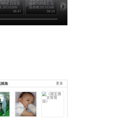
门绝技 自然传
最有力的撞击 自
违规打击 自然传
致命干扰 自
奇 20110309
然传奇20110308
奇20110307
奇20110310
36:47
38:14
37:47
37
视频集
更多