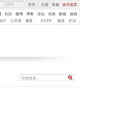
登录
注册
客服
设为首页
城
社区
微博
博客
论坛
访谈
邮箱
游戏
画片
公开课
播客
|
CCTV
频道
栏目