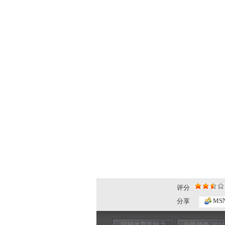
评分
MS
分享
探秘体育竞技之
自然传奇 201