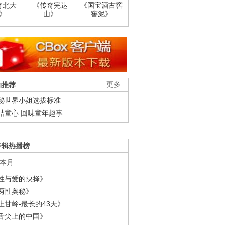
奇北大
《传奇完达
《国宝酒古窖
》
山》
窖泥》
柚推荐
更多
秘世界小姐选拔标准
结童心 回味童年趣事
专辑热播榜
本月
性与爱的抉择》
两性奥秘》
上甘岭-最长的43天》
舌尖上的中国》