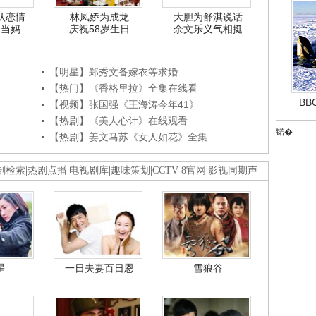
认恋情
林凤娇为成龙
大胆为舒淇说话
利当妈
庆祝58岁生日
余文乐义气相挺
【明星】郑秀文备嫁衣等求婚
【热门】《香格里拉》全集在线看
B
【视频】张国强《王海涛今年41》
【热剧】《美人心计》在线观看
锘�
【热剧】姜文马苏《女人如花》全集
剧检索
|
热剧点播
|
电视剧库
|
趣味策划
|
CCTV-8官网
|
影视同期声
星
一日夫妻百日恩
雪狼谷