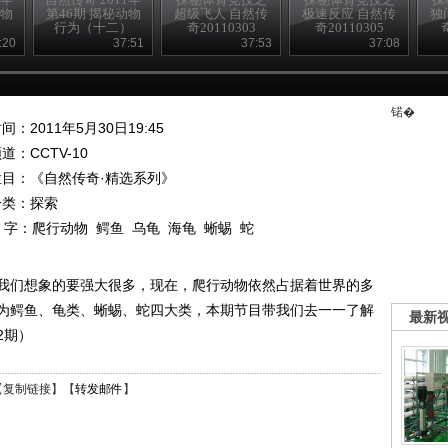
动物
第46期 揭秘动物
超级飞人 自然传
极速反应 自然传
独
）
行为（十二）
奇20110303
奇20110305
:20
37:51
37:53
37:08
锘�
间：2011年5月30日19:45
频道：
CCTV-10
栏目：
《自然传奇·精选系列》
分类：探索
 字：
爬行动物
鳄鱼
乌龟
海龟
蜥蜴
蛇
我们想象的要强大很多，现在，爬行动物依然占据着世界的多
为鳄鱼、龟类、蜥蜴、蛇四大类，本期节目带我们去一一了解
最新
2期）
【
复制链接
】【
转发邮件
】