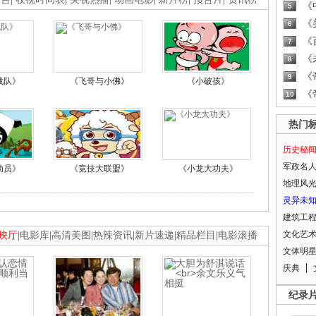
《
5
《
6
《
7
《
8
《
9
战队》
《飞哥与小佛》
《小破孩》
《
10
热门
历史秘
军政名
动员》
《竞技大联盟》
《小龙大功夫》
地理风
灵异未
建筑工
文化艺
映厅
|
电影库
|
高清美图
|
热辣资讯
|
新片速递
|
精品栏目
|
电影滚播
文体明
庆典
纪录