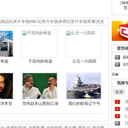
《神
荒
视精品纪录片专场
|
BBC纪录片专场
|
体育纪录片专场
|
军事
|
历史
爱西
揭
1
程奇迹
子宫内的奇迹
公元一六四四
永
2
锘�
视频
本周
《
1
导演李安
范伟赵本山恩怨江湖
我们的航母辽宁号
《
2
《
3
《
4
画台
|
收视时间表
|
央视热播
|
动画电影
|
新片榜
|
预告片
|
资讯榜