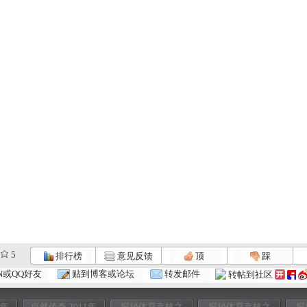
5
排行榜
意见反馈
顶
踩
N或QQ好友
贴到博客或论坛
转发邮件
转帖到社区
1年
自然传奇 2011年
探秘体育竞技之
探秘体育竞技之
探