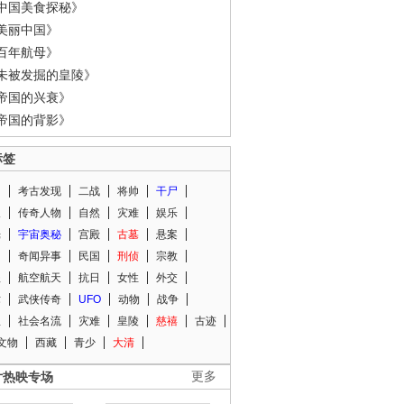
中国美食探秘》
美丽中国》
百年航母》
未被发掘的皇陵》
帝国的兴衰》
帝国的背影》
标签
闻
考古发现
二战
将帅
干尸
人
传奇人物
自然
灾难
娱乐
光
宇宙奥秘
宫殿
古墓
悬案
知
奇闻异事
民国
刑侦
宗教
程
航空航天
抗日
女性
外交
术
武侠传奇
UFO
动物
战争
星
社会名流
灾难
皇陵
慈禧
古迹
文物
西藏
青少
大清
片热映专场
更多