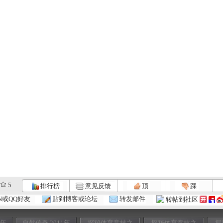
5
排行榜
意见反馈
顶
踩
N或QQ好友
贴到博客或论坛
转发邮件
转帖到社区
1年
自然传奇 2011年
探秘体育竞技之
探秘体育竞技之
探