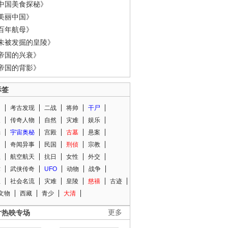
中国美食探秘》
美丽中国》
百年航母》
未被发掘的皇陵》
帝国的兴衰》
帝国的背影》
标签
闻
考古发现
二战
将帅
干尸
人
传奇人物
自然
灾难
娱乐
光
宇宙奥秘
宫殿
古墓
悬案
知
奇闻异事
民国
刑侦
宗教
程
航空航天
抗日
女性
外交
术
武侠传奇
UFO
动物
战争
星
社会名流
灾难
皇陵
慈禧
古迹
文物
西藏
青少
大清
片热映专场
更多