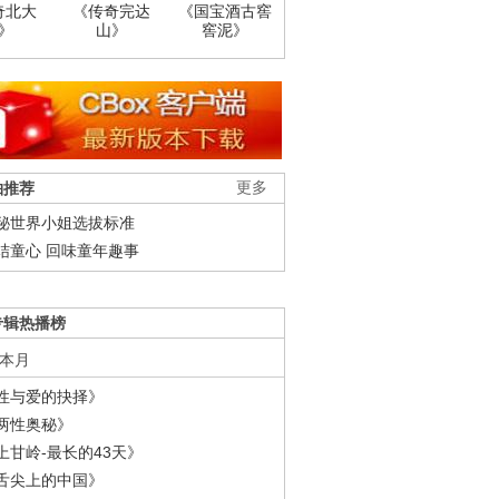
奇北大
《传奇完达
《国宝酒古窖
》
山》
窖泥》
柚推荐
更多
秘世界小姐选拔标准
结童心 回味童年趣事
专辑热播榜
本月
性与爱的抉择》
两性奥秘》
上甘岭-最长的43天》
舌尖上的中国》