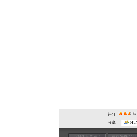
评分
MS
分享
探秘体育竞技之
自然传奇 201