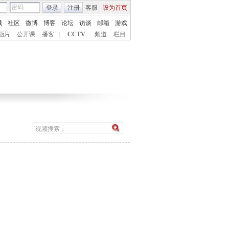
登录
注册
客服
设为首页
城
社区
微博
博客
论坛
访谈
邮箱
游戏
画片
公开课
播客
|
CCTV
频道
栏目