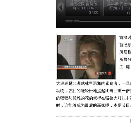
挑战极限 自然传
第45期 揭秘
奇 20110304
行为（十一
37:00
37
首播时
首播
所属
所属
关 键
大猩猩是非洲武林里温和的素食者，一旦
动物，强壮的能轻松地提起比自己重一倍
的猩猩与优雅的花豹就得在猛兽大对决中
时，谁能够成为最后的赢家呢，本期节目