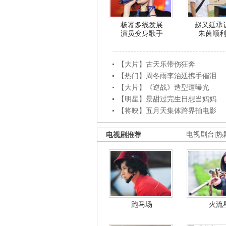
杨幂多线发展
赵又廷承
演员变身歌手
朱茵顺
【大片】古天乐带伤狂奔
【热门】周冬雨李治廷携手催泪
【大片】《逆战》造型遭曝光
【明星】景甜过完生日想当妈妈
【将映】五月天集体跨界拍电影
电视剧推荐
电视剧台
|
热
跑马场
火流