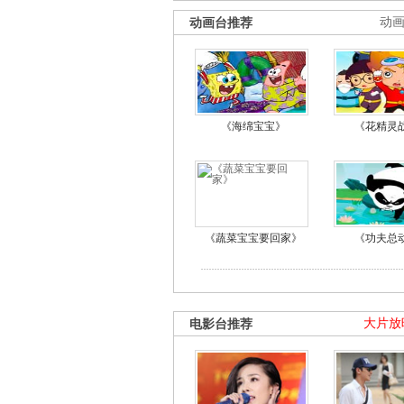
动画台推荐
动
《海绵宝宝》
《花精灵
《蔬菜宝宝要回家》
《功夫总
电影台推荐
大片放