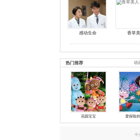
感动生命
香草
热门推荐
动
花园宝宝
爱探险
中