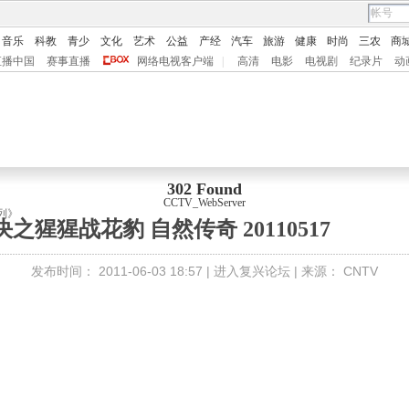
音乐
科教
青少
文化
艺术
公益
产经
汽车
旅游
健康
时尚
三农
商
直播中国
赛事直播
网络电视客户端
|
高清
电影
电视剧
纪录片
动
302 Found
CCTV_WebServer
列》
之猩猩战花豹 自然传奇 20110517
发布时间：
2011-06-03 18:57 |
进入复兴论坛
| 来源：
CNTV