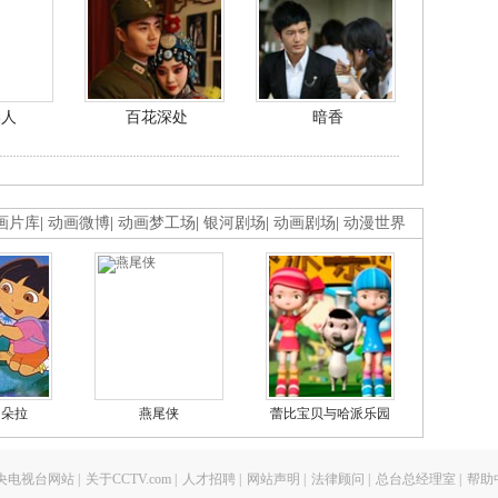
美人
百花深处
暗香
画片库
|
动画微博
|
动画梦工场
|
银河剧场
|
动画剧场
|
动漫世界
的朵拉
燕尾侠
蕾比宝贝与哈派乐园
央电视台网站
|
关于CCTV.com
|
人才招聘
|
网站声明
|
法律顾问
|
总台总经理室
|
帮助