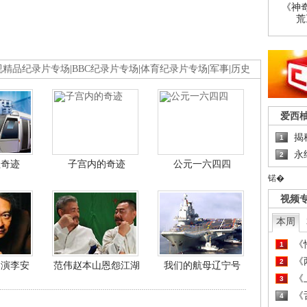
《神
荒
视精品纪录片专场
|
BBC纪录片专场
|
体育纪录片专场
|
军事
|
历史
爱西
揭
1
永
2
程奇迹
子宫内的奇迹
公元一六四四
锘�
视频
本周
《
1
《
2
导演李安
范伟赵本山恩怨江湖
我们的航母辽宁号
《
3
《
4