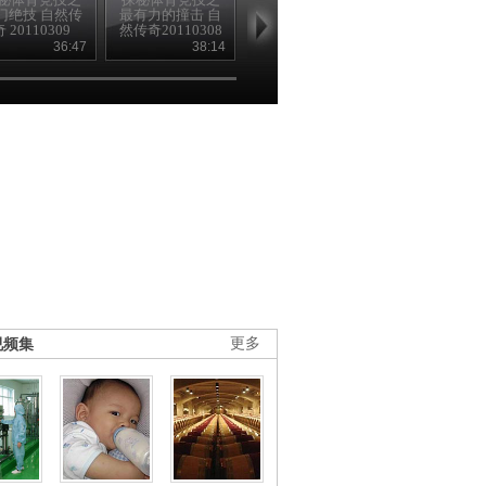
门绝技 自然传
最有力的撞击 自
违规打击 自然传
致命干扰 自
奇 20110309
然传奇20110308
奇20110307
奇20110310
36:47
38:14
37:47
37
视频集
更多