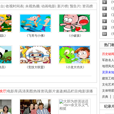
《
5
画台
|
收视时间表
|
央视热播
|
动画电影
|
新片榜
|
预告片
|
资讯榜
《
6
《
7
《
8
《
9
《
10
战队》
《飞哥与小佛》
《小破孩》
热门
历史秘
军政名
地理风
动员》
《竞技大联盟》
《小龙大功夫》
灵异未
建筑工
文化艺
文体明
映厅
|
电影库
|
高清美图
|
热辣资讯
|
新片速递
|
精品栏目
|
电影滚播
庆典
纪录