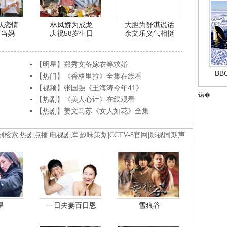
认恋情
林凤娇为成龙
大胆为舒淇说话
利当妈
庆祝58岁生日
余文乐义气相挺
【明星】郑秀文备嫁衣等求婚
B
【热门】《香格里拉》全集在线看
【视频】张国强《王海涛今年41》
锘�
【热剧】《美人心计》在线观看
【热剧】姜文马苏《女人如花》全集
剧检索
|
热剧点播
|
电视剧库
|
趣味策划
|
CCTV-8官网
|
影视同期声
星
一日夫妻百日恩
雪狼谷