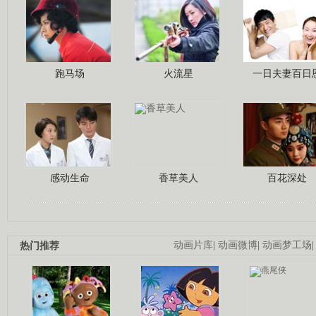
跑马场
火流星
一日夫妻百日
感动生命
香草美人
百花深处
热门推荐
动画片库
|
动画微博
|
动画梦工场