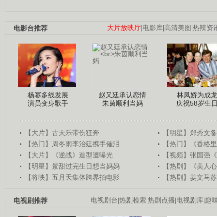
电影台推荐
大片放映厅
|
电影库
|
高清美图
|
热辣资
杨幂多线发展
赵又廷承认恋情
林凤娇为成
演员变身歌手
朱茵顺利当妈
庆祝58岁生
【大片】古天乐带伤狂奔
【明星】郑秀文备
【热门】周冬雨李治廷携手催泪
【热门】《香格里
【大片】《逆战》造型遭曝光
【视频】张国强《
【明星】景甜过完生日想当妈妈
【热剧】《美人心
【将映】五月天集体跨界拍电影
【热剧】姜文马苏
电视剧推荐
电视剧台
|
热剧检索
|
热剧点播
|
电视剧库
|
趣