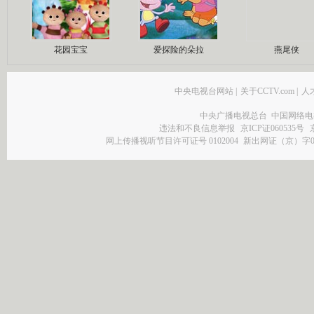
花园宝宝
爱探险的朵拉
燕尾侠
中央电视台网站
|
关于CCTV.com
|
人
中央广播电视总台 中国网络电
违法和不良信息举报
京ICP证060535号
网上传播视听节目许可证号 0102004
新出网证（京）字0