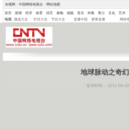
央视网
|
中国网络电视台
|
网站地图
首页
新闻
经济
体育
综艺
春晚
戏曲
音乐
科教
青少
文化
艺术
电视
频道大全
栏目大全
节目大全
直播中国
赛事直播
网络
地球脉动之奇幻沙漠
发布时间：
2011-06-03