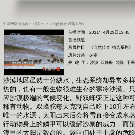
中国网络电视台
>
纪实台
>
《自然传奇·精选系列》
首播时间：2011年4月29日19:45
首播频道：
所属栏目：
《自然传奇·精选系列》
所属分类：探索
关 键 字：
沙漠
双峰驼
袋鼠
干旱
沙漠地区虽然十分缺水，生态系统却异常多
热的，也有一般生物很难生存的寒冷沙漠。
应沙漠极端的气候变化。野双峰驼正是这种
稀有动物。双峰驼每天克制自己吃下10升左
唯一的水源，太阳出来后会将雪直接变成水
行动物身上的鳞甲可以缓解沙暴的威力，而
漠里的太阳是致命的。袋鼠们处于中暑的危