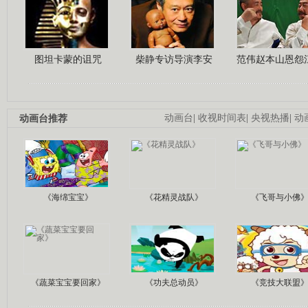
图坦卡蒙的诅咒
柴静专访导演李安
范伟赵本山恩怨
动画台推荐
动画台
|
收视时间表
|
央视热播
|
动
《海绵宝宝》
《花精灵战队》
《飞哥与小佛
《蔬菜宝宝要回家》
《功夫总动员》
《竞技大联盟