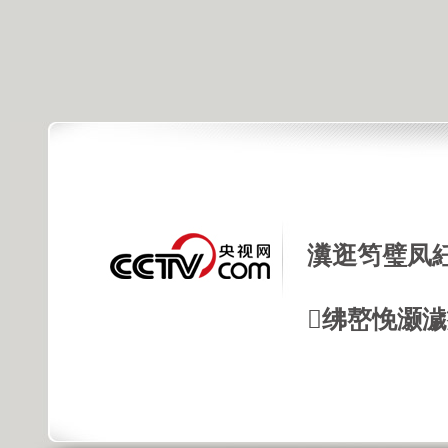
瀵逛笉璧凤
绋嶅悗灏