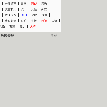
知
奇闻异事
民国
刑侦
宗教
程
航空航天
抗日
女性
外交
术
武侠传奇
UFO
动物
战争
星
社会名流
灾难
皇陵
慈禧
古迹
文物
西藏
青少
大清
片热映专场
更多
BC纪录片专场
央视精品纪录片