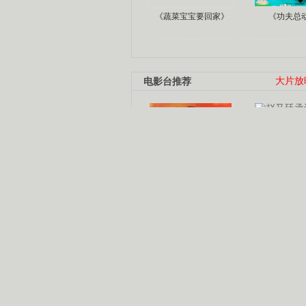
《蔬菜宝宝要回家》
《功夫总
电影台推荐
大片放
杨幂多线发展
赵又廷承
演员变身歌手
朱茵顺
【大片】古天乐带伤狂奔
【热门】周冬雨李治廷携手催泪
【大片】《逆战》造型遭曝光
【明星】景甜过完生日想当妈妈
【将映】五月天集体跨界拍电影