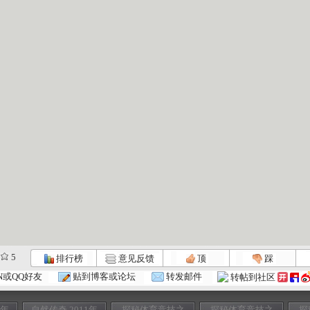
5
排行榜
意见反馈
顶
踩
N或QQ好友
贴到博客或论坛
转发邮件
转帖到社区
1年
自然传奇 2011年
探秘体育竞技之
探秘体育竞技之
探