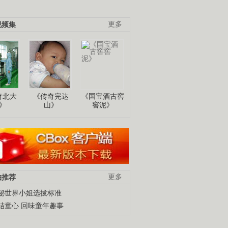
视频集
更多
奇北大
《传奇完达
《国宝酒古窖
》
山》
窖泥》
柚推荐
更多
秘世界小姐选拔标准
结童心 回味童年趣事