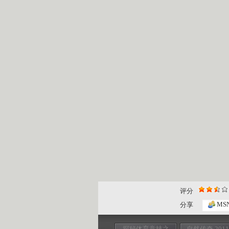
评分
MS
分享
探秘体育竞技之
自然传奇 201