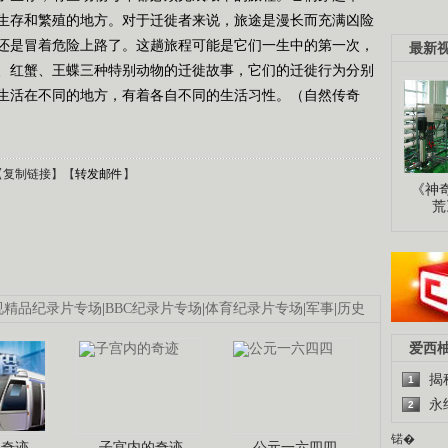
生存和繁殖的地方。对于迁徙者来说，旅途是漫长而充满凶险
还是冒着危险上路了。这趟旅程可能是它们一生中的第一次，
最新
、红蟹、王蝶三种特别动物的迁徙故事，它们的迁徙行为分别
生活在不同的地方，有着各自不同的生活习性。（自然传奇
【
复制链接
】【
转发邮件
】
《神
荒
视精品纪录片专场
|
BBC纪录片专场
|
体育纪录片专场
|
军事
|
历史
爱西
揭
1
永
2
锘�
程奇迹
子宫内的奇迹
公元一六四四