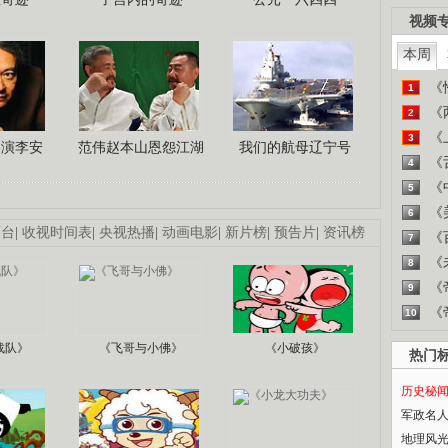
视频
本周
《
1
《
2
《
3
导演李安
范伟赵本山恩怨江湖
我们的航母辽宁号
《
4
《
5
《
6
画台
|
收视时间表
|
央视热播
|
动画电影
|
新片榜
|
预告片
|
资讯榜
《
7
《
8
《
9
《
10
战队》
《飞哥与小佛》
《小破孩》
热门
历史秘
军政名
地理风