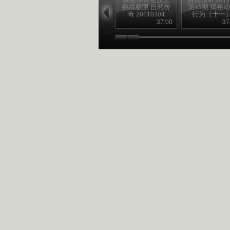
挑战极限 自然传
第45期 揭秘
奇 20110304
行为（十一
37:00
37