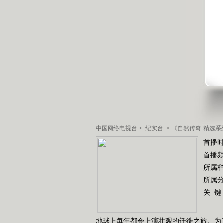
中国网络电视台
>
纪实台
>
《自然传奇·精选系
首播时
首播
所属
所属
关 键
地球上每年都会上演壮观的迁徙之旅。为