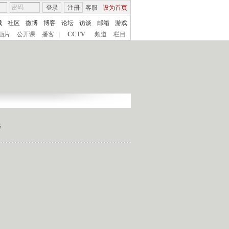
登录
注册
客服
设为首页
城
社区
微博
博客
论坛
访谈
邮箱
游戏
画片
公开课
播客
|
CCTV
频道
栏目
涉