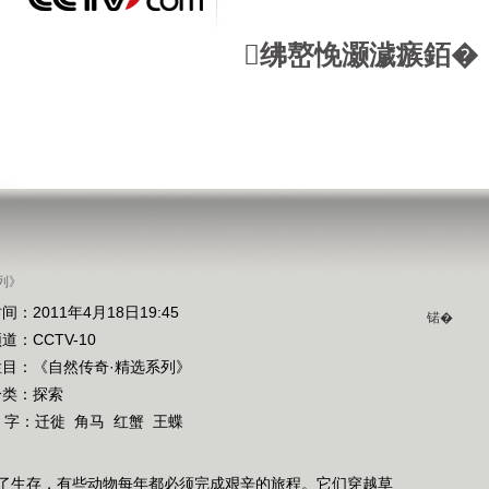
绋嶅悗灏濊瘯銆�
列》
间：2011年4月18日19:45
锘�
频道：
CCTV-10
栏目：
《自然传奇·精选系列》
分类：探索
 字：
迁徙
角马
红蟹
王蝶
了生存，有些动物每年都必须完成艰辛的旅程。它们穿越草