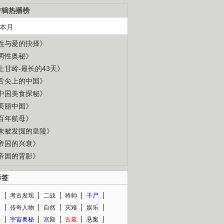
专辑热播榜
本月
性与爱的抉择》
两性奥秘》
上甘岭-最长的43天》
舌尖上的中国》
中国美食探秘》
美丽中国》
百年航母》
未被发掘的皇陵》
帝国的兴衰》
帝国的背影》
标签
闻
考古发现
二战
将帅
干尸
人
传奇人物
自然
灾难
娱乐
光
宇宙奥秘
宫殿
古墓
悬案