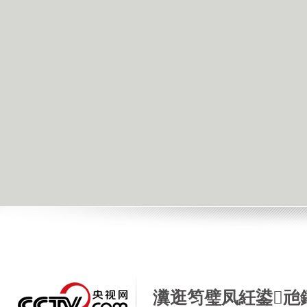
瀵逛笉璧凤紝鍙兘