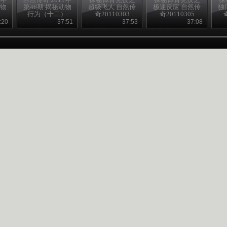
动物
第46期 揭秘动物
超级飞人 自然传
极速反应 自然传
独
）
行为（十二）
奇20110303
奇20110305
:20
37:51
37:53
37:08