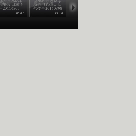
门绝技 自然传
最有力的撞击 自
违规打击 自然传
致命干扰 自
奇 20110309
然传奇20110308
奇20110307
奇20110310
36:47
38:14
37:47
37