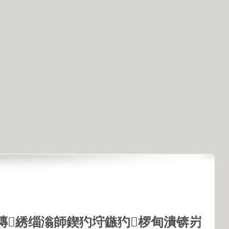
鏄綉缁滃師鍥犳垨鏃犳椤甸潰锛岃