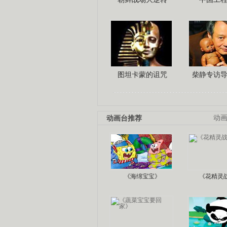
图坦卡蒙的诅咒
柴静专访
动画台推荐
动
《海绵宝宝》
《花精灵