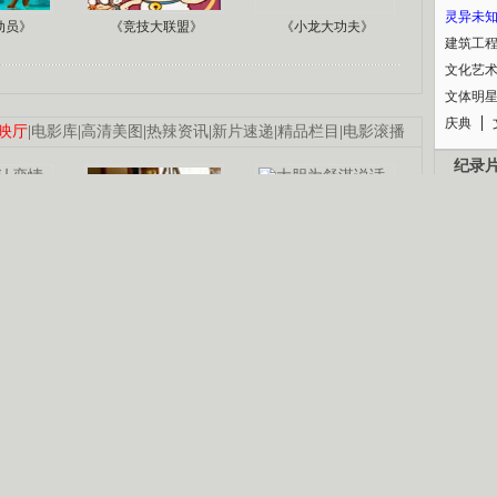
灵异未
动员》
《竞技大联盟》
《小龙大功夫》
建筑工
文化艺
文体明
庆典
映厅
|
电影库
|
高清美图
|
热辣资讯
|
新片速递
|
精品栏目
|
电影滚播
纪录
认恋情
林凤娇为成龙
大胆为舒淇说话
利当妈
庆祝58岁生日
余文乐义气相挺
B
【明星】郑秀文备嫁衣等求婚
【热门】《香格里拉》全集在线看
锘�
【视频】张国强《王海涛今年41》
【热剧】《美人心计》在线观看
【热剧】姜文马苏《女人如花》全集