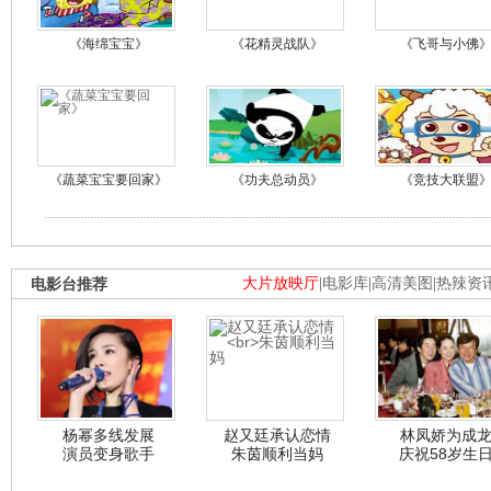
《海绵宝宝》
《花精灵战队》
《飞哥与小佛
《蔬菜宝宝要回家》
《功夫总动员》
《竞技大联盟
电影台推荐
大片放映厅
|
电影库
|
高清美图
|
热辣资
杨幂多线发展
赵又廷承认恋情
林凤娇为成
演员变身歌手
朱茵顺利当妈
庆祝58岁生