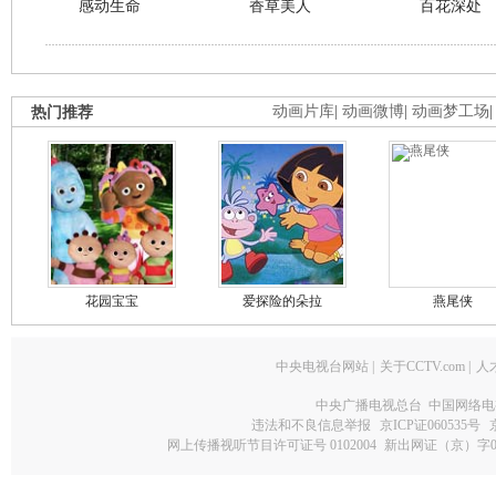
感动生命
香草美人
百花深处
热门推荐
动画片库
|
动画微博
|
动画梦工场
花园宝宝
爱探险的朵拉
燕尾侠
中央电视台网站
|
关于CCTV.com
|
人
中央广播电视总台 中国网络电
违法和不良信息举报
京ICP证060535号
网上传播视听节目许可证号 0102004
新出网证（京）字0