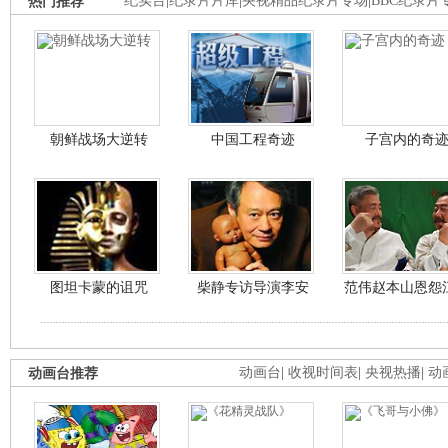
热门推荐
纪实台
|
纪录片片库
|
央视精品纪录片专场
|
BBC纪录片
朝鲜战场大逆转
中国工程奇迹
子宫内的奇
图坦卡蒙的诅咒
柴静专访导演李安
范伟赵本山恩怨
动画台推荐
动画台
|
收视时间表
|
央视热播
|
动