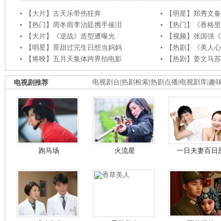
【大片】古天乐带伤狂奔
【明星】郑秀文备
【热门】周冬雨李治廷携手催泪
【热门】《香格里
【大片】《逆战》造型遭曝光
【视频】张国强《
【明星】景甜过完生日想当妈妈
【热剧】《美人心
【将映】五月天集体跨界拍电影
【热剧】姜文马苏
电视剧推荐
电视剧台
|
热剧检索
|
热剧点播
|
电视剧库
|
趣
跑马场
火流星
一日夫妻百日