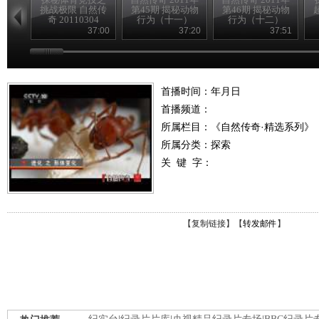
挑战极限 自然传
第45期 揭秘动物
第46期 揭秘动物
奇 20110304
行为（十一）
行为（十二）
37:00
37:20
37:51
首播时间：年月日
首播频道：
所属栏目：
《自然传奇·精选系列》
所属分类：探索
关 键 字：
【
复制链接
】【
转发邮件
】