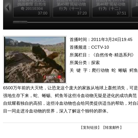
挑战极限 自然传
第45期 揭秘动物
第46期 揭秘动物
奇 20110304
行为（十一）
行为（十二）
37:00
37:20
37:51
首播时间：2011年3月24日19:45
首播频道：
CCTV-10
所属栏目：
《自然传奇·精选系列》
所属分类：探索
关 键 字：
爬行动物
蛇
蜥蜴
鳄鱼
6500万年前的大灭绝，让恐龙这个庞大的家族从地球上轰然消失，可
强地生存下来，蛇、蜥蜴、鳄鱼等这些冷血动物无疑是进化的成功典范
自炫耀着独自的高招，这些冷血动物也会给同类提供适当的帮助，对自
目一同走进冷血动物的世界，深入了解这个独特的群体。
【
复制链接
】【
转发邮件
】