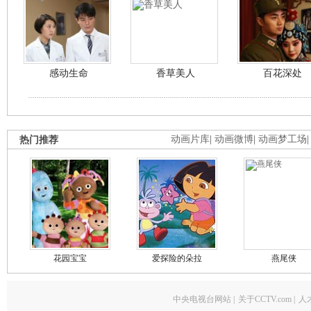
感动生命
香草美人
百花深处
热门推荐
动画片库
|
动画微博
|
动画梦工场
花园宝宝
爱探险的朵拉
燕尾侠
中央电视台网站
|
关于CCTV.com
|
人