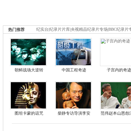
热门推荐
纪实台
|
纪录片片库
|
央视精品纪录片专场
|
BBC纪录片
朝鲜战场大逆转
中国工程奇迹
子宫内的奇
图坦卡蒙的诅咒
柴静专访导演李安
范伟赵本山恩怨