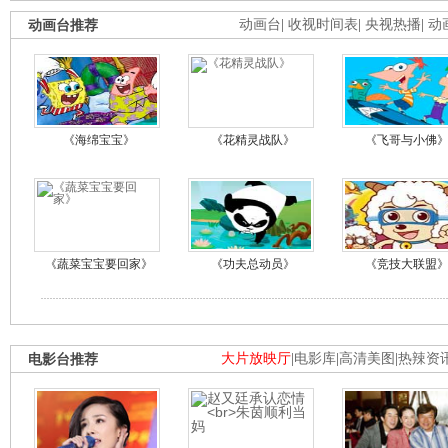
动画台推荐
动画台
|
收视时间表
|
央视热播
|
动
《海绵宝宝》
《花精灵战队》
《飞哥与小佛
《蔬菜宝宝要回家》
《功夫总动员》
《竞技大联盟
电影台推荐
大片放映厅
|
电影库
|
高清美图
|
热辣资