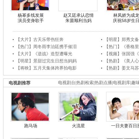
杨幂多线发展
赵又廷承认恋情
林凤娇为成
演员变身歌手
朱茵顺利当妈
庆祝58岁生
【大片】古天乐带伤狂奔
【明星】郑秀文备
【热门】周冬雨李治廷携手催泪
【热门】《香格里
【大片】《逆战》造型遭曝光
【视频】张国强《
【明星】景甜过完生日想当妈妈
【热剧】《美人心
【将映】五月天集体跨界拍电影
【热剧】姜文马苏
电视剧推荐
电视剧台
|
热剧检索
|
热剧点播
|
电视剧库
|
趣
跑马场
火流星
一日夫妻百日