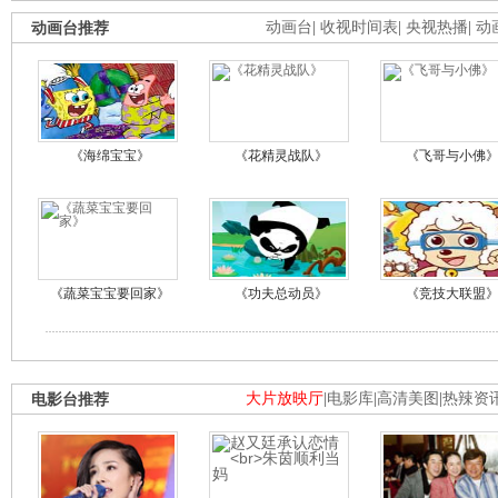
动画台推荐
动画台
|
收视时间表
|
央视热播
|
动
《海绵宝宝》
《花精灵战队》
《飞哥与小佛
《蔬菜宝宝要回家》
《功夫总动员》
《竞技大联盟
电影台推荐
大片放映厅
|
电影库
|
高清美图
|
热辣资