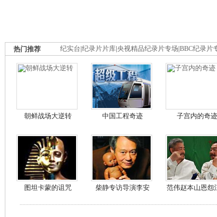
热门推荐
纪实台
|
纪录片片库
|
央视精品纪录片专场
|
BBC纪录片
朝鲜战场大逆转
中国工程奇迹
子宫内的奇
图坦卡蒙的诅咒
柴静专访导演李安
范伟赵本山恩怨