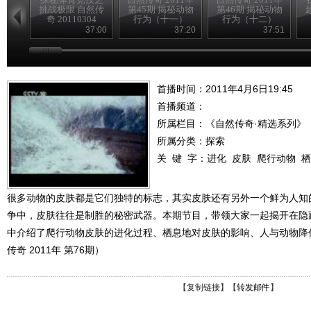
挑战极限 自然传
第45期 揭秘动物
第46期 揭秘动物
奇 20110304
行为（十一）
行为（十二）
37:00
37:20
37:51
首播时间：2011年4月6日19:45
首播频道：
所属栏目：
《自然传奇·精选系列》
所属分类：探索
关 键 字：
进化
皮肤
爬行动物
栖
很多动物的皮肤都是它们独特的标志，其实皮肤还有另外一个鲜为人知
争中，皮肤往往是制胜的秘密武器。本期节目，带领大家一起揭开在隐
中介绍了爬行动物皮肤的进化过程、栖息地对皮肤的影响、人与动物降
传奇 2011年 第76期）
【
复制链接
】【
转发邮件
】