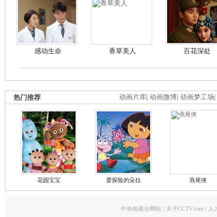
感动生命
香草美人
百花深处
热门推荐
动画片库
|
动画微博
|
动画梦工场
花园宝宝
爱探险的朵拉
燕尾侠
中央电视台网站
|
关于CCTV.com
|
人