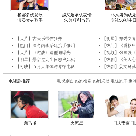
杨幂多线发展
赵又廷承认恋情
林凤娇为成
演员变身歌手
朱茵顺利当妈
庆祝58岁生
【大片】古天乐带伤狂奔
【明星】郑秀文备
【热门】周冬雨李治廷携手催泪
【热门】《香格里
【大片】《逆战》造型遭曝光
【视频】张国强《
【明星】景甜过完生日想当妈妈
【热剧】《美人心
【将映】五月天集体跨界拍电影
【热剧】姜文马苏
电视剧推荐
电视剧台
|
热剧检索
|
热剧点播
|
电视剧库
|
趣
跑马场
火流星
一日夫妻百日