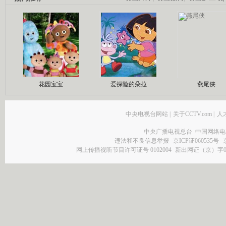
花园宝宝
爱探险的朵拉
燕尾侠
中央电视台网站
|
关于CCTV.com
|
人
中央广播电视总台 中国网络电
违法和不良信息举报
京ICP证060535号
网上传播视听节目许可证号 0102004
新出网证（京）字0