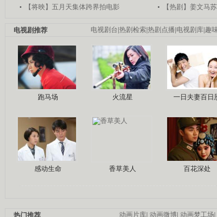
【将映】五月天集体跨界拍电影
【热剧】姜文马苏
电视剧推荐
电视剧台
|
热剧检索
|
热剧点播
|
电视剧库
|
趣
跑马场
火流星
一日夫妻百日
感动生命
香草美人
百花深处
热门推荐
动画片库
|
动画微博
|
动画梦工场