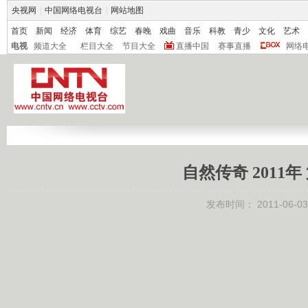
央视网
|
中国网络电视台
|
网站地图
首页
新闻
经济
体育
综艺
春晚
戏曲
音乐
科教
青少
文化
艺术
电视
频道大全
栏目大全
节目大全
直播中国
赛事直播
网络
自然传奇 2011
发布时间：
2011-06-03