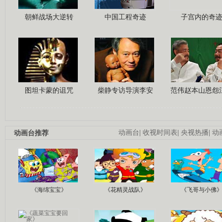
朝鲜战场大逆转
中国工程奇迹
子宫内的奇
图坦卡蒙的诅咒
柴静专访导演李安
范伟赵本山恩怨
动画台推荐
动画台
|
收视时间表
|
央视热播
|
动
《海绵宝宝》
《花精灵战队》
《飞哥与小佛