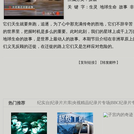
关 键 字：
生灵
地球生命
故事
非
它们天生就要奔跑，追逐，为了心中那充满传奇的胜地，它们不辞辛苦
的世界里，把握时机是多么的重要。此时此刻，我们的星球上成千上万
地球生命的故事，是世界上最动人的故事。本期节目介绍在非洲草原上
们义无反顾的迁徙，在迁徙的路上它们又是怎样应对危险的。
【
复制链接
】【
转发邮件
】
热门推荐
纪实台
|
纪录片片库
|
央视精品纪录片专场
|
BBC纪录片