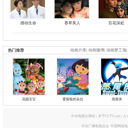
感动生命
香草美人
百花深处
热门推荐
动画片库
|
动画微博
|
动画梦工场
花园宝宝
爱探险的朵拉
燕尾侠
中央电视台网站
|
关于CCTV.com
|
人
中央广播电视总台 中国网络电