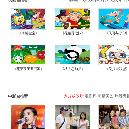
动画台推荐
《海绵宝宝》
《花精灵战队》
《飞哥与小佛
《蔬菜宝宝要回家》
《功夫总动员》
《竞技大联盟
电影台推荐
大片放映厅
|
电影库
|
高清美图
|
热辣资