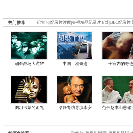
热门推荐
纪实台
|
纪录片片库
|
央视精品纪录片专场
|
BBC纪录片
朝鲜战场大逆转
中国工程奇迹
子宫内的奇
图坦卡蒙的诅咒
柴静专访导演李安
范伟赵本山恩怨
动画台
|
收视时间表
|
央视热播
|
动