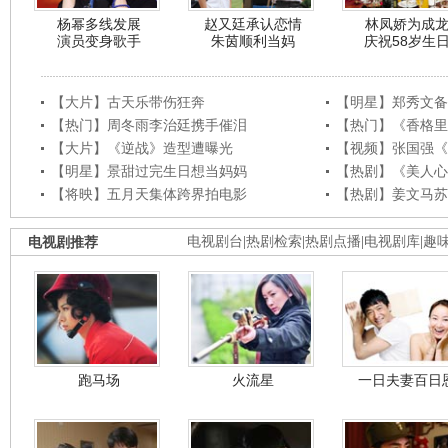
杨幂多线发展
赵又廷承认恋情
林凤娇为成
演员变身歌手
朱茵顺利当妈
庆祝58岁生
【大片】古天乐带伤狂奔
【明星】郑秀文备
【热门】周冬雨李治廷携手催泪
【热门】《香格里
【大片】《逆战》造型遭曝光
【视频】张国强《
【明星】景甜过完生日想当妈妈
【热剧】《美人心
【将映】五月天集体跨界拍电影
【热剧】姜文马苏
电视剧推荐
电视剧台
|
热剧检索
|
热剧点播
|
电视剧库
|
趣
跑马场
火流星
一日夫妻百日