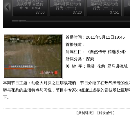
挑战极限 自然传
第45期 揭秘动物
第46期 揭秘动物
奇 20110304
行为（十一）
行为（十二）
37:00
37:20
37:51
首播时间：2011年5月11日19:45
首播频道：
所属栏目：
《自然传奇·精选系列》
所属分类：探索
关 键 字：
巨蟒
花豹
亚马逊流域
本期节目主题：动物大对决之巨蟒战花豹，节目介绍了在热气缭绕的亚
蟒与花豹的生活特点与习性，节目中专家小组通过虚拟的竞技场让巨蟒
下。
【
复制链接
】【
转发邮件
】