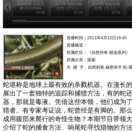
挑战极限 自然传
第45期 揭秘动物
第46期 揭秘动物
奇 20110304
行为（十一）
行为（十二）
37:00
37:20
37:51
首播时间：2011年4月12日19:45
首播频道：
所属栏目：
《自然传奇·精选系列》
所属分类：探索
关 键 字：
自然刺客,秘密杀手,蛇,
蛇堪称是地球上最有效的杀戮机器。在漫长
展出了一套独特的追踪和捕猎方法，有的蛇
器，那就是毒液。凭借这些本领，他们成为
猎者。有专家考证说，蛇曾经是有脚的。那
成用腹部来爬行的奇怪生物？本期节目带领
介绍了蛇的捕食方法、响尾蛇寻找猎物的方