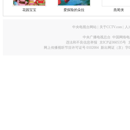
花园宝宝
爱探险的朵拉
燕尾侠
中央电视台网站
|
关于CCTV.com
|
人
中央广播电视总台 中国网络电
违法和不良信息举报
京ICP证060535号
网上传播视听节目许可证号 0102004
新出网证（京）字0