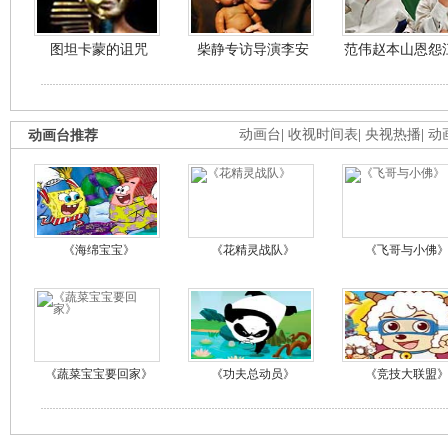
图坦卡蒙的诅咒
柴静专访导演李安
范伟赵本山恩怨
动画台推荐
动画台
|
收视时间表
|
央视热播
|
动
《海绵宝宝》
《花精灵战队》
《飞哥与小佛
《蔬菜宝宝要回家》
《功夫总动员》
《竞技大联盟