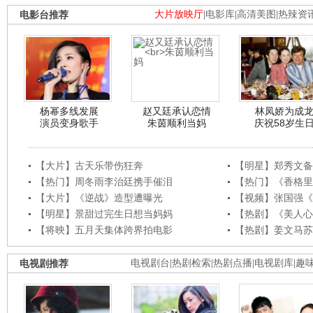
电影台推荐
大片放映厅
|
电影库
|
高清美图
|
热辣资
杨幂多线发展
赵又廷承认恋情
林凤娇为成
演员变身歌手
朱茵顺利当妈
庆祝58岁生
【大片】古天乐带伤狂奔
【明星】郑秀文备
【热门】周冬雨李治廷携手催泪
【热门】《香格里
【大片】《逆战》造型遭曝光
【视频】张国强《
【明星】景甜过完生日想当妈妈
【热剧】《美人心
【将映】五月天集体跨界拍电影
【热剧】姜文马苏
电视剧推荐
电视剧台
|
热剧检索
|
热剧点播
|
电视剧库
|
趣