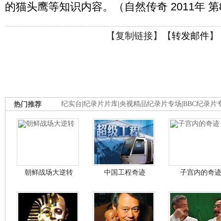
的猫头鹰等知识内容。（自然传奇 2011年 第
【
复制链接
】【
转发邮件
】
热门推荐
纪实台
|
纪录片片库
|
央视精品纪录片专场
|
BBC纪录片
朝鲜战场大逆转
中国工程奇迹
子宫内的奇