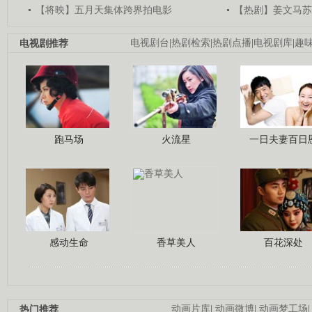
【将映】五月天集体跨界拍电影
【热剧】姜文马苏
电视剧推荐
电视剧台
|
热剧检索
|
热剧点播
|
电视剧库
|
趣
跑马场
火流星
一日夫妻百日
感动生命
香草美人
百花深处
热门推荐
动画片库
|
动画微博
|
动画梦工场