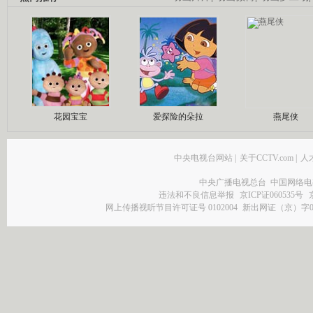
花园宝宝
爱探险的朵拉
燕尾侠
中央电视台网站
|
关于CCTV.com
|
人
中央广播电视总台 中国网络电
违法和不良信息举报
京ICP证060535号
网上传播视听节目许可证号 0102004
新出网证（京）字0