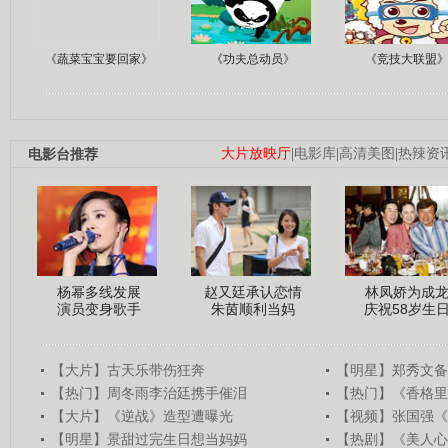
《蔬菜宝宝要回家》
《功夫总动员》
《竞技大联盟
电影台推荐
大片放映厅
|
电影库
|
高清美图
|
热辣资
杨幂多线发展
赵又廷承认恋情
林凤娇为成
演员变身歌手
朱茵顺利当妈
庆祝58岁生
【大片】古天乐带伤狂奔
【明星】郑秀文备
【热门】周冬雨李治廷携手催泪
【热门】《香格里
【大片】《逆战》造型遭曝光
【视频】张国强《
【明星】景甜过完生日想当妈妈
【热剧】《美人心