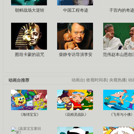
朝鲜战场大逆转
中国工程奇迹
子宫内的奇
图坦卡蒙的诅咒
柴静专访导演李安
范伟赵本山恩怨
动画台推荐
动画台
|
收视时间表
|
央视热播
|
动
《海绵宝宝》
《花精灵战队》
《飞哥与小佛