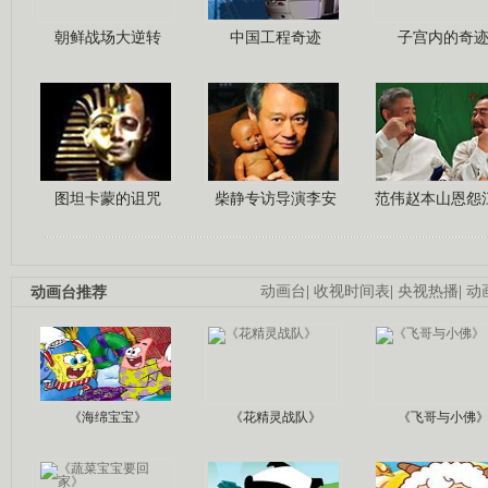
朝鲜战场大逆转
中国工程奇迹
子宫内的奇
图坦卡蒙的诅咒
柴静专访导演李安
范伟赵本山恩怨
动画台推荐
动画台
|
收视时间表
|
央视热播
|
动
《海绵宝宝》
《花精灵战队》
《飞哥与小佛