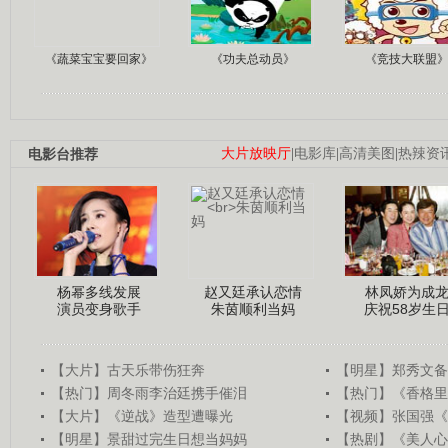
《蔬菜宝宝要回家》
《功夫总动员》
《竞技大联盟
电影台推荐
大片放映厅
|
电影库
|
高清美图
|
热辣资
杨幂多线发展
赵又廷承认恋情
林凤娇为成
演员变身歌手
朱茵顺利当妈
庆祝58岁生
【大片】古天乐带伤狂奔
【明星】郑秀文备
【热门】周冬雨李治廷携手催泪
【热门】《香格里
【大片】《逆战》造型遭曝光
【视频】张国强《
【明星】景甜过完生日想当妈妈
【热剧】《美人心