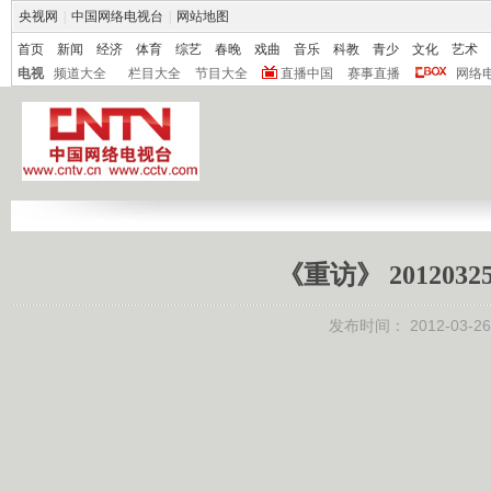
央视网
|
中国网络电视台
|
网站地图
首页
新闻
经济
体育
综艺
春晚
戏曲
音乐
科教
青少
文化
艺术
电视
频道大全
栏目大全
节目大全
直播中国
赛事直播
网络
《重访》 20120
发布时间：
2012-03-26