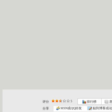
5
评分
排行榜
意
MSN或QQ好友
贴到博客或
分享