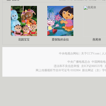
花园宝宝
爱探险的朵拉
燕尾侠
中央电视台网站
|
关于CCTV.com
|
人
中央广播电视总台 中国网络电
违法和不良信息举报
京ICP证060535号
网上传播视听节目许可证号 0102004
新出网证（京）字0