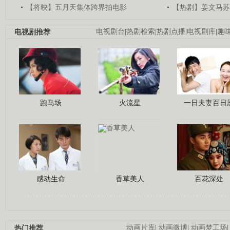
【将映】五月天集体跨界拍电影
【热剧】姜文马苏
电视剧推荐
电视剧台
|
热剧检索
|
热剧点播
|
电视剧库
|
趣
跑马场
火流星
一日夫妻百日
感动生命
香草美人
百花深处
热门推荐
动画片库
|
动画微博
|
动画梦工场