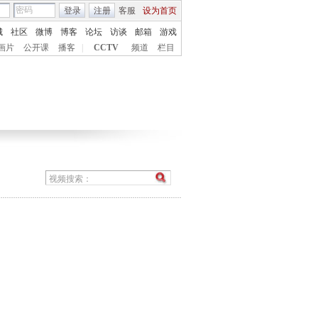
登录
注册
客服
设为首页
城
社区
微博
博客
论坛
访谈
邮箱
游戏
画片
公开课
播客
|
CCTV
频道
栏目