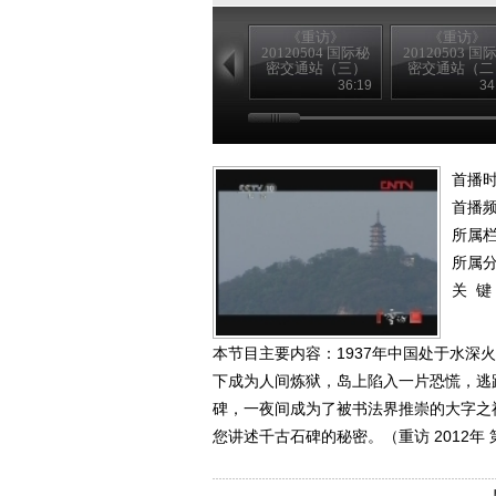
《重访》
《重访》
20120504 国际秘
20120503 国
密交通站（三）
密交通站（二
36:19
34
首播时
首播
所属
所属
关 键
本节目主要内容：1937年中国处于水
下成为人间炼狱，岛上陷入一片恐慌，逃
碑，一夜间成为了被书法界推崇的大字之
您讲述千古石碑的秘密。（重访 2012年 