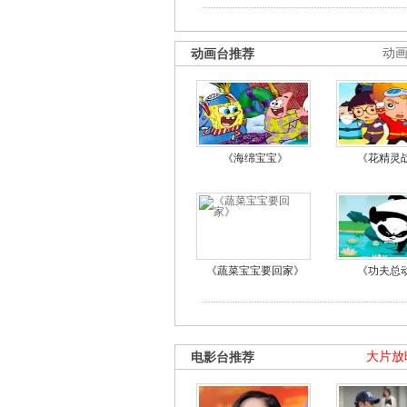
动画台推荐
动
《海绵宝宝》
《花精灵
《蔬菜宝宝要回家》
《功夫总
电影台推荐
大片放