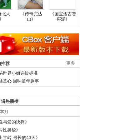
奇北大
《传奇完达
《国宝酒古窖
》
山》
窖泥》
柚推荐
更多
秘世界小姐选拔标准
结童心 回味童年趣事
专辑热播榜
本月
性与爱的抉择》
两性奥秘》
上甘岭-最长的43天》