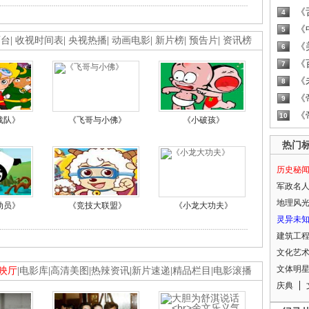
《
4
《
5
画台
|
收视时间表
|
央视热播
|
动画电影
|
新片榜
|
预告片
|
资讯榜
《
6
《
7
《
8
《
9
《
10
战队》
《飞哥与小佛》
《小破孩》
热门
历史秘
军政名
地理风
动员》
《竞技大联盟》
《小龙大功夫》
灵异未
建筑工
文化艺
文体明
映厅
|
电影库
|
高清美图
|
热辣资讯
|
新片速递
|
精品栏目
|
电影滚播
庆典