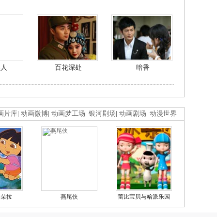
美人
百花深处
暗香
画片库
|
动画微博
|
动画梦工场
|
银河剧场
|
动画剧场
|
动漫世界
的朵拉
燕尾侠
蕾比宝贝与哈派乐园