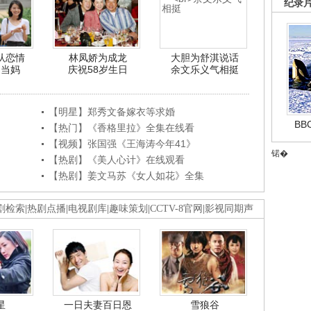
纪录
认恋情
林凤娇为成龙
大胆为舒淇说话
利当妈
庆祝58岁生日
余文乐义气相挺
【明星】郑秀文备嫁衣等求婚
B
【热门】《香格里拉》全集在线看
【视频】张国强《王海涛今年41》
锘�
【热剧】《美人心计》在线观看
【热剧】姜文马苏《女人如花》全集
剧检索
|
热剧点播
|
电视剧库
|
趣味策划
|
CCTV-8官网
|
影视同期声
星
一日夫妻百日恩
雪狼谷