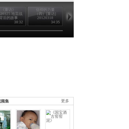
《重访》
信仰的力量
信仰的力量
信仰的力量
120325 地雷战
（四）[重访]
（三）[重访]
（二）[重访
背后的故事
20120318
20120311
20120304
（上）
38:32
34:35
37:36
38
视频集
更多