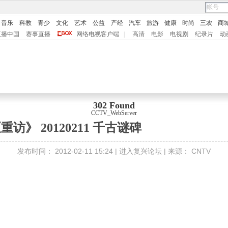
音乐
科教
青少
文化
艺术
公益
产经
汽车
旅游
健康
时尚
三农
商
直播中国
赛事直播
网络电视客户端
|
高清
电影
电视剧
纪录片
动
302 Found
CCTV_WebServer
重访》 20120211 千古谜碑
发布时间：
2012-02-11 15:24 |
进入复兴论坛
| 来源：
CNTV