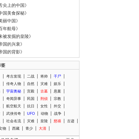
舌尖上的中国》
中国美食探秘》
美丽中国》
百年航母》
未被发掘的皇陵》
帝国的兴衰》
帝国的背影》
标签
闻
考古发现
二战
将帅
干尸
人
传奇人物
自然
灾难
娱乐
光
宇宙奥秘
宫殿
古墓
悬案
知
奇闻异事
民国
刑侦
宗教
程
航空航天
抗日
女性
外交
术
武侠传奇
UFO
动物
战争
星
社会名流
灾难
皇陵
慈禧
古迹
文物
西藏
青少
大清