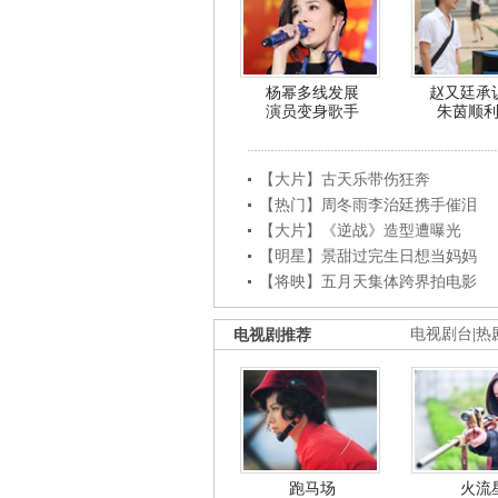
杨幂多线发展
赵又廷承
演员变身歌手
朱茵顺
【大片】古天乐带伤狂奔
【热门】周冬雨李治廷携手催泪
【大片】《逆战》造型遭曝光
【明星】景甜过完生日想当妈妈
【将映】五月天集体跨界拍电影
电视剧推荐
电视剧台
|
热
跑马场
火流