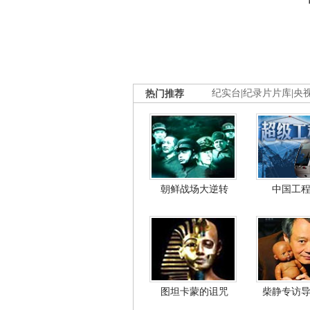
热门推荐
纪实台
|
纪录片片库
|
央
朝鲜战场大逆转
中国工
图坦卡蒙的诅咒
柴静专访