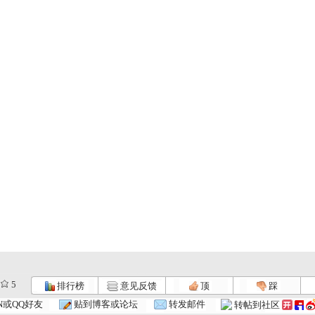
5
排行榜
意见反馈
顶
踩
N或QQ好友
贴到博客或论坛
转发邮件
转帖到社区