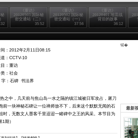
《重访》
《重访》
《重访》
际秘
20120503 国际秘
20120502 国际秘
20120401 地雷战
20
）
密交通站（二）
密交通站（一）
背后的故事
（下）
:32
35:52
37:56
36:12
锘�
间：2012年2月11日08:15
频道：
CCTV-10
栏目：
重访
分类：社会
 字：
石碑
书法界
深火热之中，几天前与焦山岛一水之隔的镇江城被日军攻占，屠刀
跑前一块神秘石碑让一位禅师放不下，后来这个默默无闻的石
最新
祖时，无数文人墨客千里迢迢一睹碑中之王的风采。本节目为
第1期）