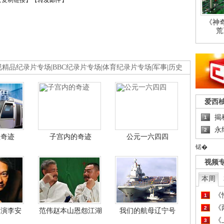
【
复制链接
】【
转发邮件
】
《神
荒
视精品纪录片专场
|
BBC纪录片专场
|
体育纪录片专场
|
军事
|
历史
爱西
揭
1
永
2
程奇迹
子宫内的奇迹
公元一六四四
锘�
视频
本周
《
1
《
2
导演李安
范伟赵本山恩怨江湖
我们的航母辽宁号
《
3