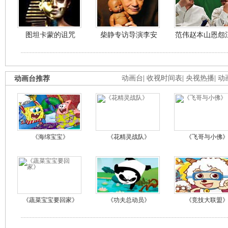
图坦卡蒙的诅咒
柴静专访导演李安
范伟赵本山恩怨
动画台推荐
动画台
|
收视时间表
|
央视热播
|
动
《海绵宝宝》
《花精灵战队》
《飞哥与小佛
《蔬菜宝宝要回家》
《功夫总动员》
《竞技大联盟