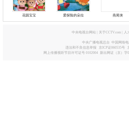
花园宝宝
爱探险的朵拉
燕尾侠
中央电视台网站
|
关于CCTV.com
|
人
中央广播电视总台 中国网络电
违法和不良信息举报
京ICP证060535号
网上传播视听节目许可证号 0102004
新出网证（京）字0