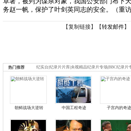
卓著，被列为谋杀对象，我国公安部门布下
务赵一帆，保护了叶剑英同志的安全。（重访 2
【
复制链接
】【
转发邮件
】
热门推荐
纪实台
|
纪录片片库
|
央视精品纪录片专场
|
BBC纪录片
朝鲜战场大逆转
中国工程奇迹
子宫内的奇