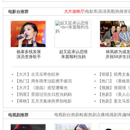
电影台推荐
大片放映厅
|
电影库
|
高清美图
|
热辣资
杨幂多线发展
赵又廷承认恋情
林凤娇为成
演员变身歌手
朱茵顺利当妈
庆祝58岁生
【大片】古天乐带伤狂奔
【明星】郑秀文备
【热门】周冬雨李治廷携手催泪
【热门】《香格里
【大片】《逆战》造型遭曝光
【视频】张国强《
【明星】景甜过完生日想当妈妈
【热剧】《美人心
【将映】五月天集体跨界拍电影
【热剧】姜文马苏
电视剧推荐
电视剧台
|
热剧检索
|
热剧点播
|
电视剧库
|
趣