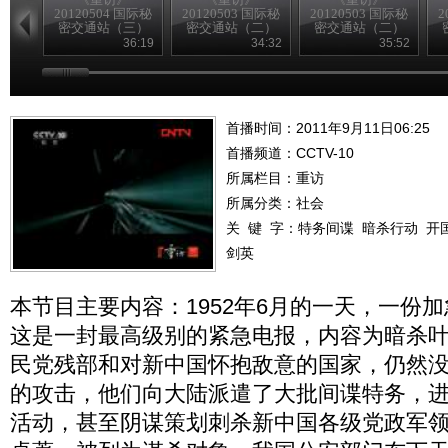
20120504 国际秘
20120503 国际秘
20120503 国际秘
2
密交通站（三）
密交通站（二）
密交通站（二）
36:19
34:32
35:52
首播时间：2011年9月11日06:25
首播频道：
CCTV-10
所属栏目：
重访
所属分类：社会
关 键 字：
特务间谍
暗杀行动
开
剑英
本节目主要内容：1952年6月的一天，一份
这是一封最高级别的紧急电报，内容为暗杀
民党残部和对新中国怀抱敌意的国家，仍然
的攻击，他们向大陆派遣了大批间谍特务，
活动，甚至阴谋策划刺杀新中国各级党政军