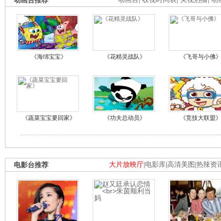
动画台推荐
《海绵宝宝》
《花精灵战队》
《飞哥与小佛
《蔬菜宝宝要回家》
《功夫总动员》
《竞技大联盟
电影台推荐
大片放映厅
|
电影库
|
高清美图
|
热辣资