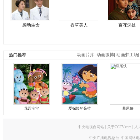
感动生命
香草美人
百花深处
热门推荐
动画片库
|
动画微博
|
动画梦工场
花园宝宝
爱探险的朵拉
燕尾侠
中央电视台网站
|
关于CCTV.com
|
人
中央广播电视总台 中国网络电