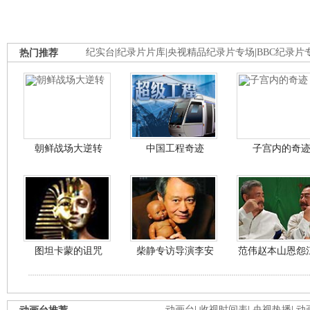
热门推荐
纪实台
|
纪录片片库
|
央视精品纪录片专场
|
BBC纪录片
朝鲜战场大逆转
中国工程奇迹
子宫内的奇
图坦卡蒙的诅咒
柴静专访导演李安
范伟赵本山恩怨
动画台
|
收视时间表
|
央视热播
|
动