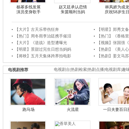
杨幂多线发展
赵又廷承认恋情
林凤娇为成
演员变身歌手
朱茵顺利当妈
庆祝58岁生
【大片】古天乐带伤狂奔
【明星】郑秀文备
【热门】周冬雨李治廷携手催泪
【热门】《香格里
【大片】《逆战》造型遭曝光
【视频】张国强《
【明星】景甜过完生日想当妈妈
【热剧】《美人心
【将映】五月天集体跨界拍电影
【热剧】姜文马苏
电视剧推荐
电视剧台
|
热剧检索
|
热剧点播
|
电视剧库
|
趣
跑马场
火流星
一日夫妻百日