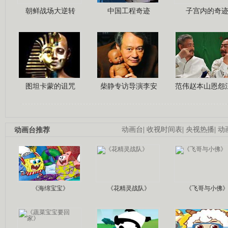
朝鲜战场大逆转
中国工程奇迹
子宫内的奇
图坦卡蒙的诅咒
柴静专访导演李安
范伟赵本山恩怨
动画台推荐
动画台
|
收视时间表
|
央视热播
|
动
《海绵宝宝》
《花精灵战队》
《飞哥与小佛