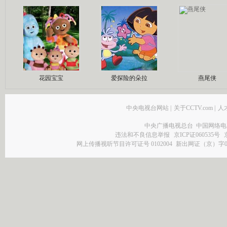
花园宝宝
爱探险的朵拉
燕尾侠
中央电视台网站
|
关于CCTV.com
|
人
中央广播电视总台 中国网络电
违法和不良信息举报
京ICP证060535号
网上传播视听节目许可证号 0102004
新出网证（京）字0