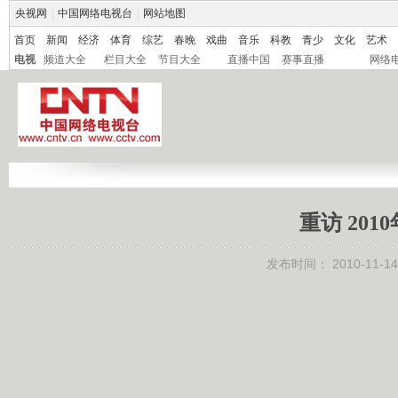
央视网
|
中国网络电视台
|
网站地图
首页
新闻
经济
体育
综艺
春晚
戏曲
音乐
科教
青少
文化
艺术
电视
频道大全
栏目大全
节目大全
直播中国
赛事直播
网络
重访 201
发布时间：
2010-11-14