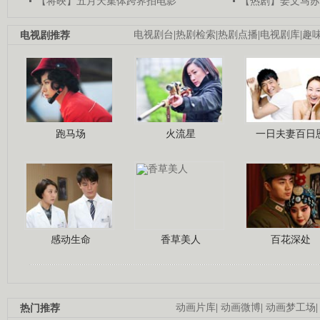
【将映】五月天集体跨界拍电影
【热剧】姜文马苏
电视剧推荐
电视剧台
|
热剧检索
|
热剧点播
|
电视剧库
|
趣
跑马场
火流星
一日夫妻百日
感动生命
香草美人
百花深处
热门推荐
动画片库
|
动画微博
|
动画梦工场