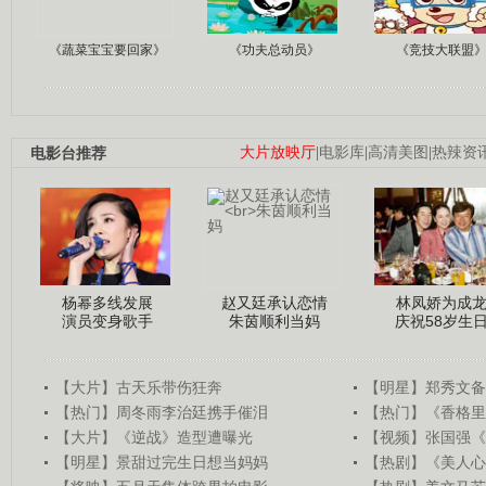
《蔬菜宝宝要回家》
《功夫总动员》
《竞技大联盟
电影台推荐
大片放映厅
|
电影库
|
高清美图
|
热辣资
杨幂多线发展
赵又廷承认恋情
林凤娇为成
演员变身歌手
朱茵顺利当妈
庆祝58岁生
【大片】古天乐带伤狂奔
【明星】郑秀文备
【热门】周冬雨李治廷携手催泪
【热门】《香格里
【大片】《逆战》造型遭曝光
【视频】张国强《
【明星】景甜过完生日想当妈妈
【热剧】《美人心