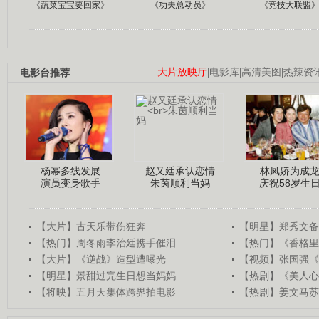
《蔬菜宝宝要回家》
《功夫总动员》
《竞技大联盟
电影台推荐
大片放映厅
|
电影库
|
高清美图
|
热辣资
杨幂多线发展
赵又廷承认恋情
林凤娇为成
演员变身歌手
朱茵顺利当妈
庆祝58岁生
【大片】古天乐带伤狂奔
【明星】郑秀文备
【热门】周冬雨李治廷携手催泪
【热门】《香格里
【大片】《逆战》造型遭曝光
【视频】张国强《
【明星】景甜过完生日想当妈妈
【热剧】《美人心
【将映】五月天集体跨界拍电影
【热剧】姜文马苏