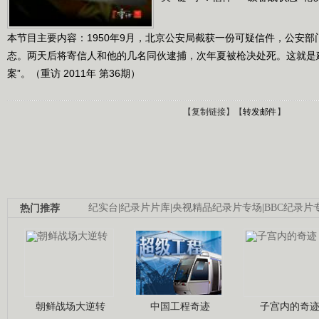
本节目主要内容：1950年9月，北京公安局截获一份可疑信件，公安
态。两天后将寄信人和他的几名同伙逮捕，次年夏被枪决处死。这就是
案”。（重访 2011年 第36期）
【
复制链接
】【
转发邮件
】
热门推荐
纪实台
|
纪录片片库
|
央视精品纪录片专场
|
BBC纪录片
朝鲜战场大逆转
中国工程奇迹
子宫内的奇