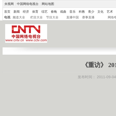
央视网
|
中国网络电视台
|
网站地图
首页
新闻
经济
体育
综艺
春晚
戏曲
音乐
科教
青少
文化
艺术
电视
频道大全
栏目大全
节目大全
直播中国
赛事直播
网络
《重访》 20
发布时间：
2011-09-04