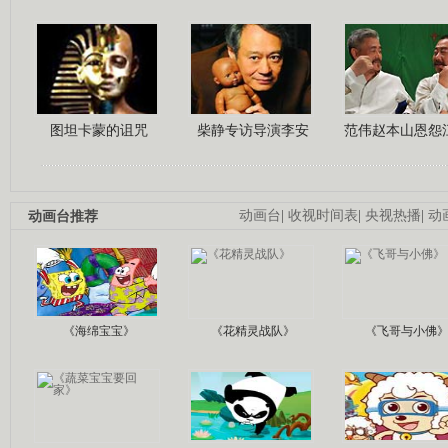
图坦卡蒙的诅咒
柴静专访导演李安
范伟赵本山恩怨
动画台推荐
动画台
|
收视时间表
|
央视热播
|
动
《海绵宝宝》
《花精灵战队》
《飞哥与小佛