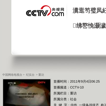
瀵逛笉璧凤
绋嶅悗灏
中国网络电视台
>
纪实台
>
重访
首播时间：2011年9月4日06:25
首播频道：
CCTV-10
所属栏目：
重访
所属分类：社会
关 键 字：
信件
一级备战状态
枪