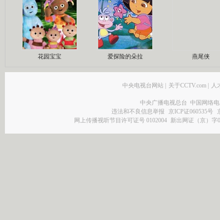
花园宝宝
爱探险的朵拉
燕尾侠
中央电视台网站
|
关于CCTV.com
|
人
中央广播电视总台 中国网络电
违法和不良信息举报
京ICP证060535号
网上传播视听节目许可证号 0102004
新出网证（京）字0