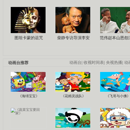
图坦卡蒙的诅咒
柴静专访导演李安
范伟赵本山恩怨
动画台推荐
动画台
|
收视时间表
|
央视热播
|
动
《海绵宝宝》
《花精灵战队》
《飞哥与小佛