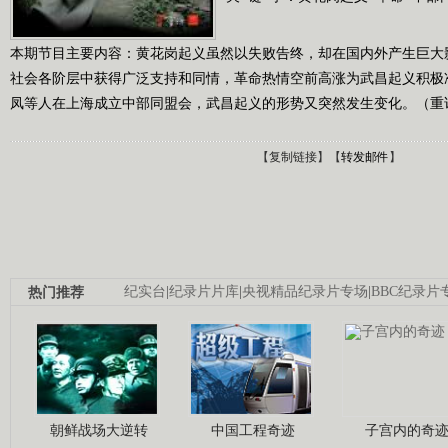
本期节目主要内容：黄花岗起义虽然以失败告终，却在国内外产生巨大
社会各阶层中获得广泛支持和同情，革命热情空前高涨为武昌起义积极准
凤等人在上海成立中部同盟会，武昌起义的形势又突然发生变化。（重访 2
【
复制链接
】【
转发邮件
】
热门推荐
纪实台
|
纪录片片库
|
央视精品纪录片专场
|
BBC纪录片
朝鲜战场大逆转
中国工程奇迹
子宫内的奇