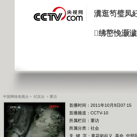
瀵逛笉璧凤
绋嶅悗灏
中国网络电视台
>
纪实台
>
重访
首播时间：2011年10月9日07:15
首播频道：
CCTV-10
所属栏目：
重访
所属分类：社会
关 键 字：
黄花岗起义
革命
中部