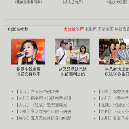
《蔬菜宝宝要回家》
《功夫总动员》
《竞技大联盟
电影台推荐
大片放映厅
|
电影库
|
高清美图
|
热辣资
杨幂多线发展
赵又廷承认恋情
林凤娇为成
演员变身歌手
朱茵顺利当妈
庆祝58岁生
【大片】古天乐带伤狂奔
【明星】郑秀文备
【热门】周冬雨李治廷携手催泪
【热门】《香格里
【大片】《逆战》造型遭曝光
【视频】张国强《
【明星】景甜过完生日想当妈妈
【热剧】《美人心
【将映】五月天集体跨界拍电影
【热剧】姜文马苏