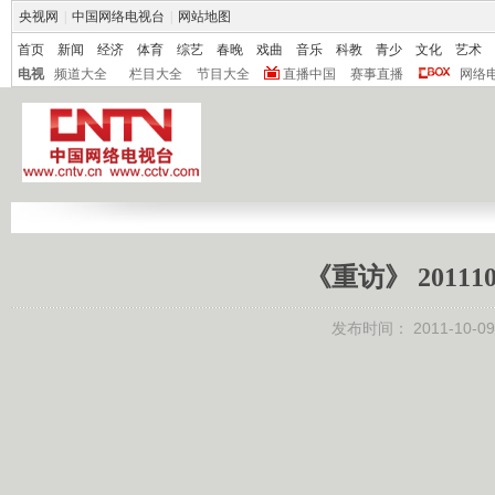
央视网
|
中国网络电视台
|
网站地图
首页
新闻
经济
体育
综艺
春晚
戏曲
音乐
科教
青少
文化
艺术
电视
频道大全
栏目大全
节目大全
直播中国
赛事直播
网络
《重访》 20111
发布时间：
2011-10-09