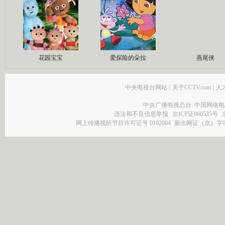
花园宝宝
爱探险的朵拉
燕尾侠
中央电视台网站
|
关于CCTV.com
|
人
中央广播电视总台 中国网络电
违法和不良信息举报
京ICP证060535号
网上传播视听节目许可证号 0102004
新出网证（京）字0