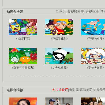
动画台推荐
动画台
|
收视时间表
|
央视热播
|
动
《海绵宝宝》
《花精灵战队》
《飞哥与小佛
《蔬菜宝宝要回家》
《功夫总动员》
《竞技大联盟
电影台推荐
大片放映厅
|
电影库
|
高清美图
|
热辣资