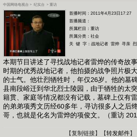
中国网络电视台
>
纪实台
>
重访
首播时间：2011年4月23日17:27
首播频道：
所属栏目：
重访
所属分类：社会
关 键 字：
战地记者
雷烨
寻亲
烈
本期节目讲述了寻找战地记者雷烨的传奇故
时期的优秀战地记者，他拍摄的战争照片极
的士气。他壮烈牺牲时，年仅26岁。他的墓
县南段峪迁到华北烈士陵园，由于牺牲的太
籍贯、家庭等情况都没有记载，墓碑上仅有
的弟弟项秀文历经60多年，寻访很多人之后
哥，也就是化名为雷烨的项俊文。（重访 2011
【
复制链接
】【
转发邮件
】