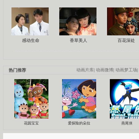
感动生命
香草美人
百花深处
热门推荐
动画片库
|
动画微博
|
动画梦工场
花园宝宝
爱探险的朵拉
燕尾侠