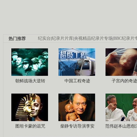
热门推荐
纪实台
|
纪录片片库
|
央视精品纪录片专场
|
BBC纪录片
朝鲜战场大逆转
中国工程奇迹
子宫内的奇
图坦卡蒙的诅咒
柴静专访导演李安
范伟赵本山恩怨