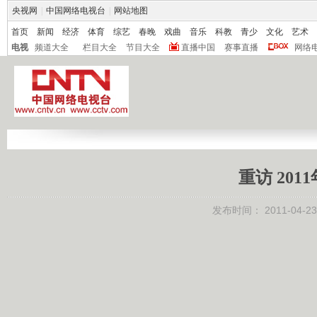
央视网
|
中国网络电视台
|
网站地图
首页
新闻
经济
体育
综艺
春晚
戏曲
音乐
科教
青少
文化
艺术
电视
频道大全
栏目大全
节目大全
直播中国
赛事直播
网络
重访 201
发布时间：
2011-04-23