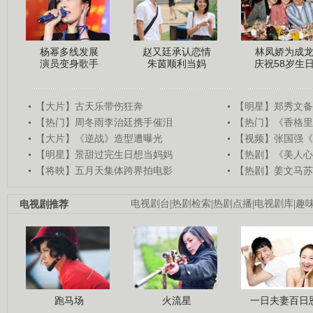
杨幂多线发展
赵又廷承认恋情
林凤娇为成
演员变身歌手
朱茵顺利当妈
庆祝58岁生
【大片】古天乐带伤狂奔
【明星】郑秀文备
【热门】周冬雨李治廷携手催泪
【热门】《香格里
【大片】《逆战》造型遭曝光
【视频】张国强《
【明星】景甜过完生日想当妈妈
【热剧】《美人心
【将映】五月天集体跨界拍电影
【热剧】姜文马苏
电视剧推荐
电视剧台
|
热剧检索
|
热剧点播
|
电视剧库
|
趣
跑马场
火流星
一日夫妻百日