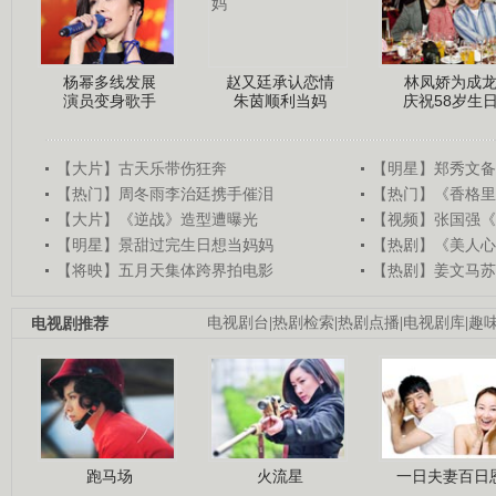
杨幂多线发展
赵又廷承认恋情
林凤娇为成
演员变身歌手
朱茵顺利当妈
庆祝58岁生
【大片】古天乐带伤狂奔
【明星】郑秀文备
【热门】周冬雨李治廷携手催泪
【热门】《香格里
【大片】《逆战》造型遭曝光
【视频】张国强《
【明星】景甜过完生日想当妈妈
【热剧】《美人心
【将映】五月天集体跨界拍电影
【热剧】姜文马苏
电视剧推荐
电视剧台
|
热剧检索
|
热剧点播
|
电视剧库
|
趣
跑马场
火流星
一日夫妻百日