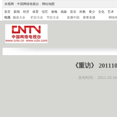
央视网
|
中国网络电视台
|
网站地图
首页
新闻
经济
体育
综艺
春晚
戏曲
音乐
科教
青少
文化
艺术
电视
频道大全
栏目大全
节目大全
直播中国
赛事直播
网络
《重访》 20111
发布时间：
2011-10-16