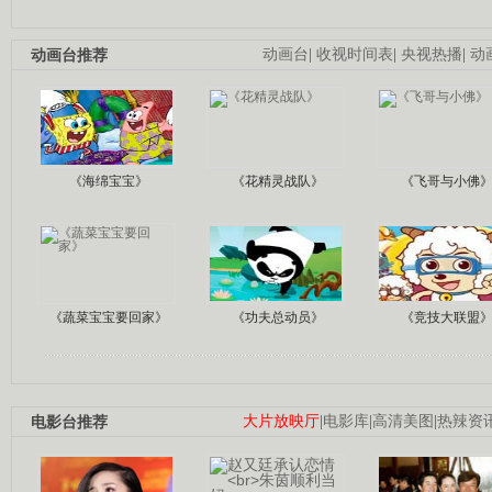
动画台推荐
动画台
|
收视时间表
|
央视热播
|
动
《海绵宝宝》
《花精灵战队》
《飞哥与小佛
《蔬菜宝宝要回家》
《功夫总动员》
《竞技大联盟
电影台推荐
大片放映厅
|
电影库
|
高清美图
|
热辣资