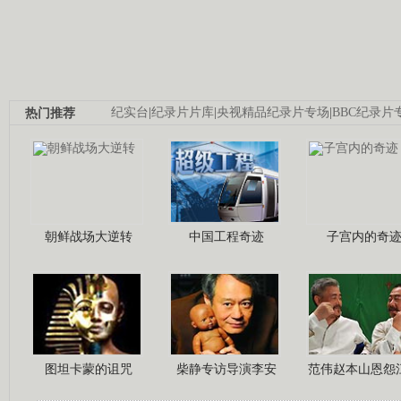
热门推荐
纪实台
|
纪录片片库
|
央视精品纪录片专场
|
BBC纪录片
朝鲜战场大逆转
中国工程奇迹
子宫内的奇
图坦卡蒙的诅咒
柴静专访导演李安
范伟赵本山恩怨