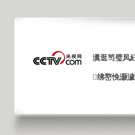
瀵逛笉璧凤
绋嶅悗灏