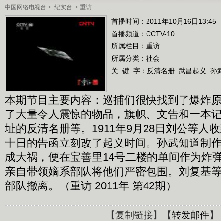
中国网络电视台
>
纪实台
>
重访
首播时间：2011年10月16日13:45
首播频道：
CCTV-10
所属栏目：
重访
所属分类：社会
关 键 字：
反清名册
武昌起义
孙
本期节目主要内容：巡捕们很快找到了爆炸
了大量令人震惊的物品，旗帜、文告和一本
址的反清名册等。1911年9月28日刘公等人
十日的告函立刻改了起义时间。孙武知道制
成大祸，便在宝善里14号二楼的单间作为炸
亲自带领嫡系部队将他们严密包围。刘复基
部队撤离。（重访 2011年 第42期）
【
复制链接
】【
转发邮件
】