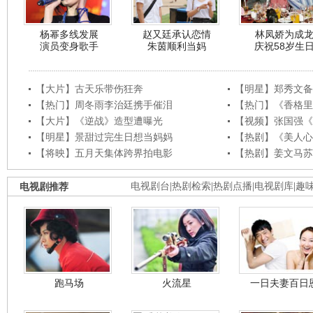
杨幂多线发展
赵又廷承认恋情
林凤娇为成
演员变身歌手
朱茵顺利当妈
庆祝58岁生
【大片】古天乐带伤狂奔
【明星】郑秀文备
【热门】周冬雨李治廷携手催泪
【热门】《香格里
【大片】《逆战》造型遭曝光
【视频】张国强《
【明星】景甜过完生日想当妈妈
【热剧】《美人心
【将映】五月天集体跨界拍电影
【热剧】姜文马苏
电视剧推荐
电视剧台
|
热剧检索
|
热剧点播
|
电视剧库
|
趣
跑马场
火流星
一日夫妻百日