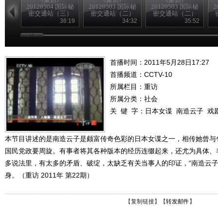
20120504 国际秘
20120503 国际秘
20120503 国际秘
2
密交通站（三）
密交通站（二）
密交通站（二）
36:19
34:32
35:52
首播时间：2011年5月28日17:27
首播频道：
CCTV-10
所属栏目：
重访
所属分类：社会
关 键 字：
日本女谍
南造云子
戏
本节目讲述的是南造云子是颇富传奇色彩的日本女谍之一，相传她曾与
国民党政要周旋。有事者将其各种版本的经历连缀起来，还尤为具体、
多说法里，有太多的矛盾、破绽，太缺乏有关当事人的印证，“南造云子
身。（重访 2011年 第22期）
【
复制链接
】【
转发邮件
】