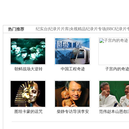
热门推荐
纪实台
|
纪录片片库
|
央视精品纪录片专场
|
BBC纪录片
朝鲜战场大逆转
中国工程奇迹
子宫内的奇
图坦卡蒙的诅咒
柴静专访导演李安
范伟赵本山恩怨