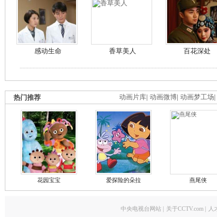
感动生命
香草美人
百花深处
热门推荐
动画片库
|
动画微博
|
动画梦工场
花园宝宝
爱探险的朵拉
燕尾侠
中央电视台网站
|
关于CCTV.com
|
人