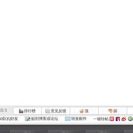
5
排行榜
意见反馈
顶
踩
N或QQ好友
贴到博客或论坛
转发邮件
一键转帖
《重访》
《重访》
《重访》