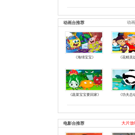
动画台推荐
动
《海绵宝宝》
《花精灵
《蔬菜宝宝要回家》
《功夫总
电影台推荐
大片放