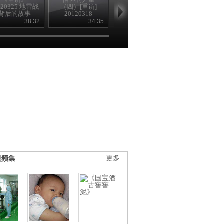
120325 地雷战
（四）[重访]
（三）[重访]
（二）[重访
背后的故事
20120318
20120311
20120304
（上）
38:32
34:35
37:36
38
视频集
更多