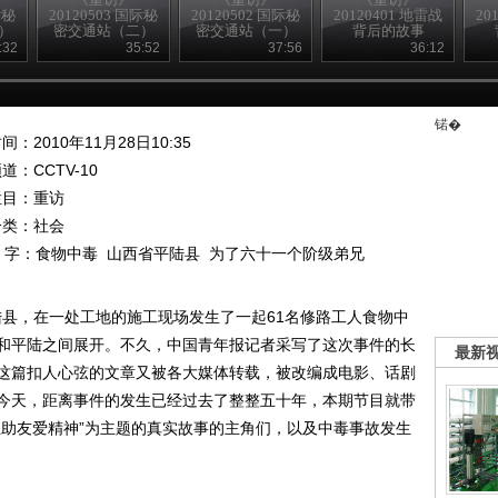
际秘
20120503 国际秘
20120502 国际秘
20120401 地雷战
20
）
密交通站（二）
密交通站（一）
背后的故事
（下）
:32
35:52
37:56
36:12
锘�
间：2010年11月28日10:35
频道：
CCTV-10
栏目：
重访
分类：社会
 字：
食物中毒
山西省平陆县
为了六十一个阶级弟兄
平陆县，在一处工地的施工现场发生了一起61名修路工人食物中
和平陆之间展开。不久，中国青年报记者采写了这次事件的长
最新
这篇扣人心弦的文章又被各大媒体转载，被改编成电影、话剧
今天，距离事件的发生已经过去了整整五十年，本期节目就带
互助友爱精神”为主题的真实故事的主角们，以及中毒事故发生