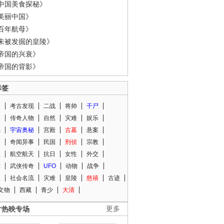
中国美食探秘》
美丽中国》
百年航母》
未被发掘的皇陵》
帝国的兴衰》
帝国的背影》
标签
闻
考古发现
二战
将帅
干尸
人
传奇人物
自然
灾难
娱乐
光
宇宙奥秘
宫殿
古墓
悬案
知
奇闻异事
民国
刑侦
宗教
程
航空航天
抗日
女性
外交
术
武侠传奇
UFO
动物
战争
星
社会名流
灾难
皇陵
慈禧
古迹
文物
西藏
青少
大清
片热映专场
更多