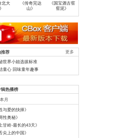
奇北大
《传奇完达
《国宝酒古窖
》
山》
窖泥》
柚推荐
更多
秘世界小姐选拔标准
结童心 回味童年趣事
专辑热播榜
本月
性与爱的抉择》
两性奥秘》
上甘岭-最长的43天》
舌尖上的中国》