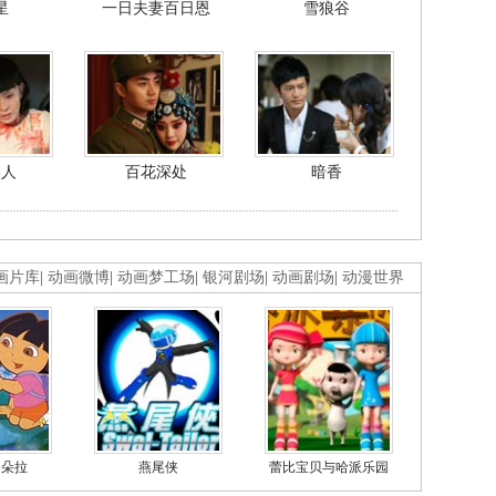
星
一日夫妻百日恩
雪狼谷
美人
百花深处
暗香
画片库
|
动画微博
|
动画梦工场
|
银河剧场
|
动画剧场
|
动漫世界
的朵拉
燕尾侠
蕾比宝贝与哈派乐园