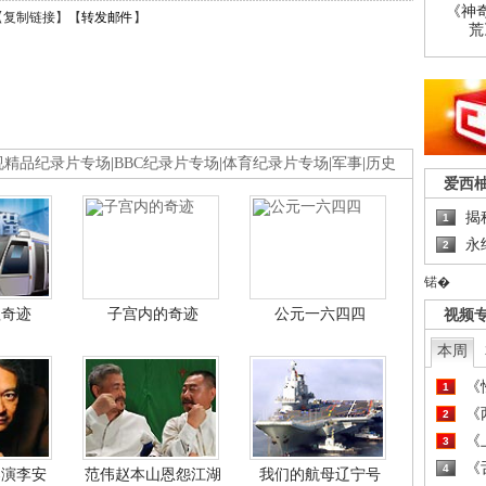
《神
【
复制链接
】【
转发邮件
】
荒
视精品纪录片专场
|
BBC纪录片专场
|
体育纪录片专场
|
军事
|
历史
爱西
揭
1
永
2
锘�
程奇迹
子宫内的奇迹
公元一六四四
视频
本周
《
1
《
2
《
3
《
4
导演李安
范伟赵本山恩怨江湖
我们的航母辽宁号