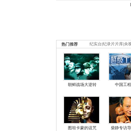
热门推荐
纪实台
|
纪录片片库
|
央
朝鲜战场大逆转
中国工
图坦卡蒙的诅咒
柴静专访