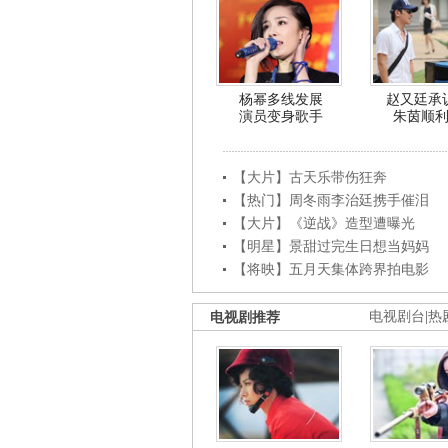
杨幂多线发展
赵又廷承
演员变身歌手
朱茵顺
【大片】古天乐带伤狂奔
【热门】周冬雨李治廷携手催泪
【大片】《逆战》造型遭曝光
【明星】景甜过完生日想当妈妈
【将映】五月天集体跨界拍电影
电视剧推荐
电视剧台
|
热