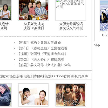
认恋情
林凤娇为成龙
大胆为舒淇说话
利当妈
庆祝58岁生日
余文乐义气相挺
B
【明星】郑秀文备嫁衣等求婚
锘�
【热门】《香格里拉》全集在线看
【视频】张国强《王海涛今年41》
【热剧】《美人心计》在线观看
【热剧】姜文马苏《女人如花》全集
剧检索
|
热剧点播
|
电视剧库
|
趣味策划
|
CCTV-8官网
|
影视同期声