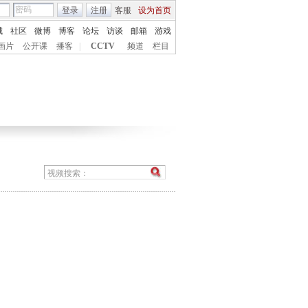
登录
注册
客服
设为首页
城
社区
微博
博客
论坛
访谈
邮箱
游戏
画片
公开课
播客
|
CCTV
频道
栏目