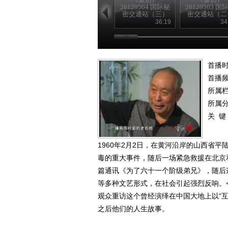
20120504 国际秘
20120503 国
密交通站（三）
密交通站（二
36:19
34
首播时
首播
所属
所属
关 键
1960年2月2日，在黄河沿岸的山西省
毒的重大事件，随后一场紧急救援在北京
篇通讯《为了六十一个阶级弟兄》，随后
等多种文艺形式，在社会引起强烈反响。
观众重访这个曾经演绎在中国大地上以“
之后他们的人生故事。