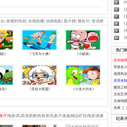
《
5
《
6
《
7
画台
|
收视时间表
|
央视热播
|
动画电影
|
新片榜
|
预告片
|
资讯榜
《
8
《
9
《
10
热门
战队》
《飞哥与小佛》
《小破孩》
历史秘
军政名
地理风
灵异未
建筑工
动员》
《竞技大联盟》
《小龙大功夫》
文化艺
文体明
庆典
映厅
|
电影库
|
高清美图
|
热辣资讯
|
新片速递
|
精品栏目
|
电影滚播
纪录