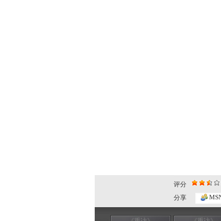
评分
MS
分享
《重访》
《重访》