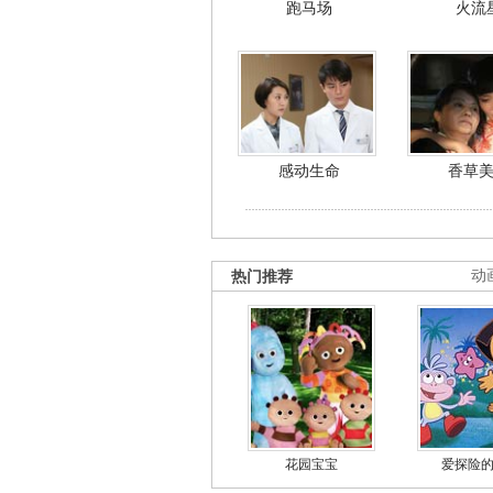
跑马场
火流
感动生命
香草
热门推荐
动
花园宝宝
爱探险