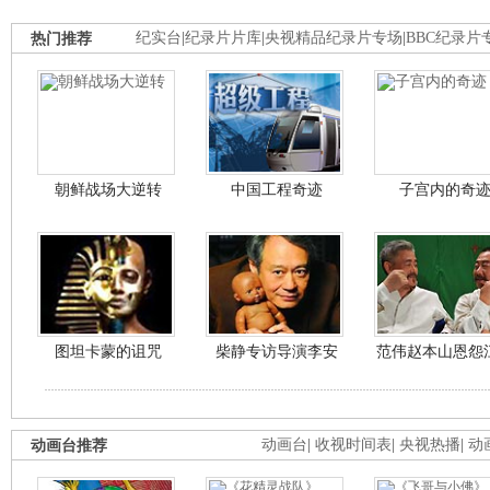
热门推荐
纪实台
|
纪录片片库
|
央视精品纪录片专场
|
BBC纪录片
朝鲜战场大逆转
中国工程奇迹
子宫内的奇
图坦卡蒙的诅咒
柴静专访导演李安
范伟赵本山恩怨
动画台推荐
动画台
|
收视时间表
|
央视热播
|
动