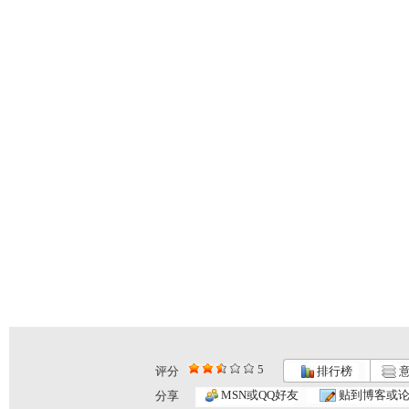
5
评分
排行榜
意
MSN或QQ好友
贴到博客或
分享