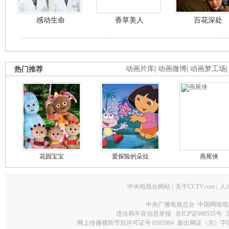
感动生命
香草美人
百花深处
热门推荐
动画片库
|
动画微博
|
动画梦工场
花园宝宝
爱探险的朵拉
燕尾侠
中央电视台网站
|
关于CCTV.com
|
人
中央广播电视总台 中国网络电
违法和不良信息举报
京ICP证060535号
网上传播视听节目许可证号 0102004
新出网证（京）字0