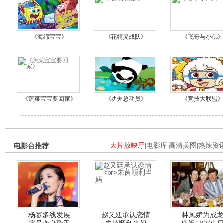
《海绵宝宝》
《花精灵战队》
《飞哥与小佛
《蔬菜宝宝要回家》
《功夫总动员》
《竞技大联盟
电影台推荐
大片放映厅
|
电影库
|
高清美图
|
热辣资
杨幂多线发展
赵又廷承认恋情
林凤娇为成