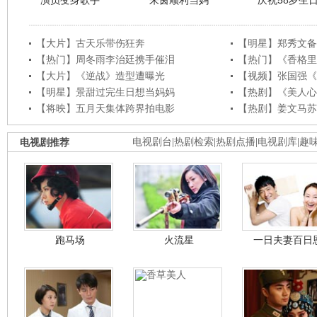
演员变身歌手
朱茵顺利当妈
庆祝58岁生
【大片】古天乐带伤狂奔
【明星】郑秀文备
【热门】周冬雨李治廷携手催泪
【热门】《香格里
【大片】《逆战》造型遭曝光
【视频】张国强《
【明星】景甜过完生日想当妈妈
【热剧】《美人心
【将映】五月天集体跨界拍电影
【热剧】姜文马苏
电视剧推荐
电视剧台
|
热剧检索
|
热剧点播
|
电视剧库
|
趣
跑马场
火流星
一日夫妻百日